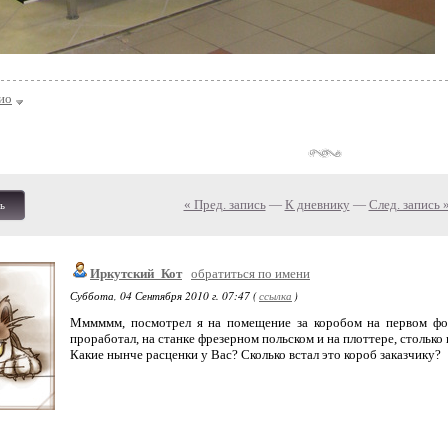
ио
« Пред. запись
—
К дневнику
—
След. запись 
ь
Иркутский_Кот
обратиться по имени
Суббота, 04 Сентября 2010 г. 07:47 (
ссылка
)
Мммммм, посмотрел я на помещение за коробом на первом фот
проработал, на станке фрезерном польском и на плоттере, столько
Какие нынче расценки у Вас? Сколько встал это короб заказчику?