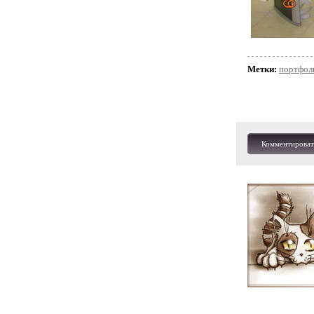
Метки:
портфол
Комментироват