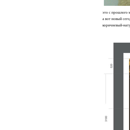
это с прошлого 
а вот новый сег
коричневый-нату