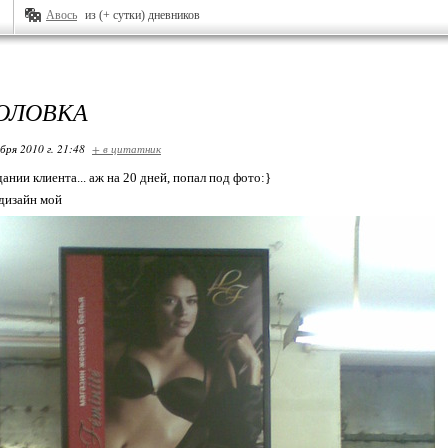
Авось
из (+ сутки) дневников
ГОЛОВКА
бря 2010 г. 21:48
+ в цитатник
ании клиента... аж на 20 дней, попал под фото:}
 дизайн мой