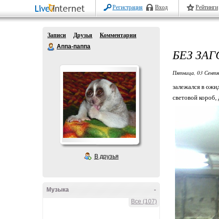
Регистрация
Вход
Рейтинги
Записи
Друзья
Комментарии
Аппа-паппа
БЕЗ ЗА
Пятница, 03 Сентя
залежался в ожид
световой короб,
В друзья
Музыка
-
Все (107)