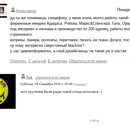
Понеде
Аппа-паппа
да ты же понимаешь специфику, у меня очень много работы такой ч
фирменные имиджи Адидаса, Рибока, Маркс&Спенсера, Гапа, Оридж
под материал и пачками в производство по 200 едениц, работы мно
странновато
витрины, банера, роллапы, перетяжки, печать на ткани, флаги, пост
ну кому интересен сверстанный blackout?
у нас широкоформатка, а свой дизайн-вещь не такая уж и частая
Ответить
С цитатой
В цитатник
Обратиться по имени
Xek
обратиться по имени
Суббота, 04 Сентября 2010 г. 10:46 (
ссылка
)
зато грузчики были рады такой стенд потаскать :)