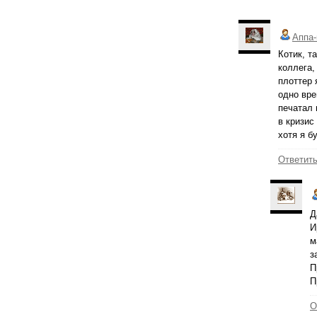
Аппа-
Котик, т
коллега,
плоттер 
одно вре
печатал 
в кризис
хотя я б
Ответит
Д
И
м
з
П
П
О