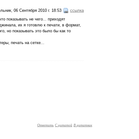
льник, 06 Сентября 2010 г. 18:53
ссылка
то показывать не чего... приходят
инала, их я готовлю к печати, в формат,
го, но показывать это было бы как то
еры, печать на сетке...
Ответить
С цитатой
В цитатник