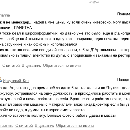
Понеде
паппа
ак я не менеждер... нафига мне цены, ну если очень интересно, могу высл
 значит, ПАНЯТНА
я тоже юзал и широкоформатник, но давно уже это было, еще в р\а когда
мя вообще на 4 компьютерах в одну харю наяривал, один печатал, один 
на струйнике и как офисный использовался
 из агентства свалили все дизайнеры разом, я был Д"Артаньяном... интер
уквально вытащил агентство из дупы, с вподвисшими заказами на рестора
ь
С цитатой
В цитатник
Обратиться по имени
Понеде
Иркутский_Кот
а-да. Ап, я тож одно время всё за идею был, таскался и по Якутии - де
ркутску. Устраивался на одну должность, а приходилось работать и мон
ахнул лапой и начал работать на себя. Брал левак и работал ночью, сто
асыпал завозили машины с материалами заказчика).Директор если бы узн
райс не надо, я думал ты в курсе сметы просто.
риятно встретить коллегу. Больше фото с работы давай в массы.
тветить
С цитатой
В цитатник
Обратиться по имени