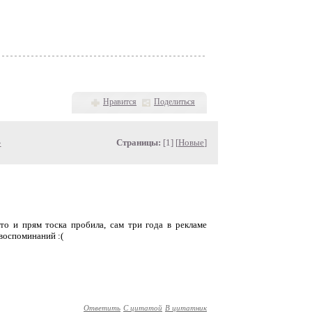
Нравится
Поделиться
»
Страницы:
[1] [
Новые
]
о и прям тоска пробила, сам три года в рекламе
 воспоминаний :(
Ответить
С цитатой
В цитатник