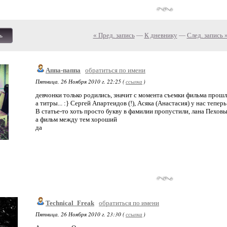
« Пред. запись
—
К дневнику
—
След. запись 
ь
Аппа-паппа
обратиться по имени
Пятница, 26 Ноября 2010 г. 22:25 (
ссылка
)
девчонки только родились, значит с момента съемки фильма прошл
а титры... :} Сергей Апартеидов (!), Асяка (Анастасия) у нас теперь
В статье-то хоть просто букву в фамилии пропустили, лана Пехов
а фильм между тем хороший
да
Technical_Freak
обратиться по имени
Пятница, 26 Ноября 2010 г. 23:30 (
ссылка
)