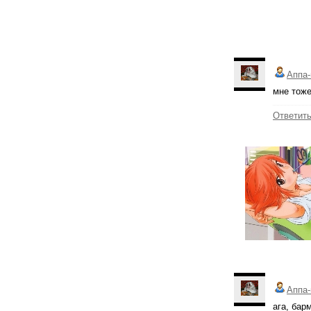
Аппа-
мне тоже
Ответит
Аппа-
ага, бар