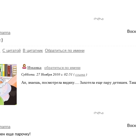
Воск
паппа
:}
ь
С цитатой
В цитатник
Обратиться по имени
Иманка
обратиться по имени
Суббота, 27 Ноября 2010 г. 02:51 (
ссылка
)
Ап, знаешь, посмотрела видяху..... Захотела еще пару детишек. Та
Воск
паппа
мен еще парочку!