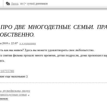
Авось
из (+ сутки) дневников
ПРО ДВЕ МНОГОДЕТНЫЕ СЕМЬИ. ПР
ОБСТВЕННО.
я 2010 г. 22:07
+ в цитатник
ть как мы живем? Здесь вы можете удовлетворить свое любопытство.
а снятия фильма прошло много времени, детки подросли, дома произошел кар
ась.
m/10755780
акие еще махонькие:}
, мультфильмы, видео
многодетные семьи
ователю