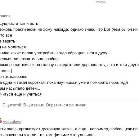
паппа
 сущности так и есть
церковь практически не хожу никогда, однако знаю, что Бог (чем бы он н
то все
е верить
я не молиться
зница какие слова употребить когда обращаешься к духу
аешься ли сознательно вообще
само решит шишек на голову накидать или дар послать, а то и то и дру
ялся:}
то так наверное
а одна и такая короткая. пока научишься уже и помирать пора, мдя
нам насыпало детей...
читься еще и учиться
ь
С цитатой
В цитатник
Обратиться по имени
vesselove
ети очень организуют духовную жизнь, а еще...например,любовь ,как пон
овершенным что ли...в этом фильме это уловила...