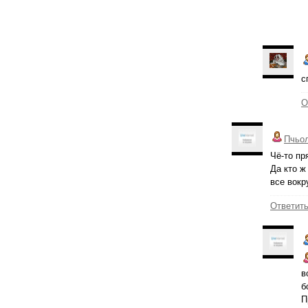
с
О
Пчьо
Чё-то пр
Да кто ж
все вокр
Ответит
в
б
П