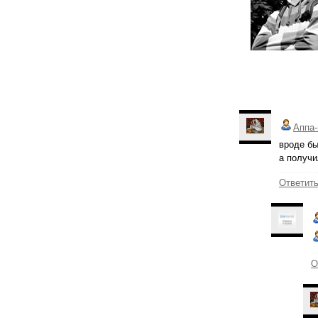
Аппа-
вроде бы
а получи
Ответит
О