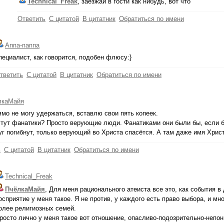
Technical_Freak
, заезжай в гости как нибудь, вот что
Ответить
С цитатой
В цитатник
Обратиться по имени
Аппа-паппа
пециалист, как говорится, подобен флюсу:}
тветить
С цитатой
В цитатник
Обратиться по имени
лкаМайя
ямо не могу удержаться, вставлю свои пять копеек.
 тут фанатики? Просто верующие люди. Фанатиками они были бы, если б
уг погибнут, только верующий во Христа спасётся. А там даже имя Христ
ь
С цитатой
В цитатник
Обратиться по имени
Technical_Freak
ПчёлкаМайя
, Для меня рационального атеиста все это, как события в
осприятие у меня такое. Я не против, у каждого есть право выбора, и м
олее религиозных семей.
росто лично у меня такое вот отношение, опасливо-подозрительно-непон