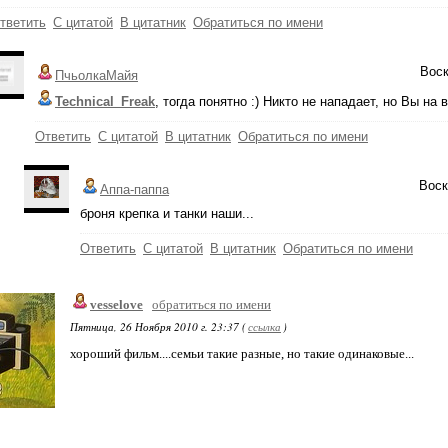
тветить
С цитатой
В цитатник
Обратиться по имени
Воск
ПчьолкаМайя
Technical_Freak
, тогда понятно :) Никто не нападает, но Вы на
Ответить
С цитатой
В цитатник
Обратиться по имени
Воск
Аппа-паппа
броня крепка и танки наши...
Ответить
С цитатой
В цитатник
Обратиться по имени
vesselove
обратиться по имени
Пятница, 26 Ноября 2010 г. 23:37 (
ссылка
)
хороший фильм....семьи такие разные, но такие одинаковые...