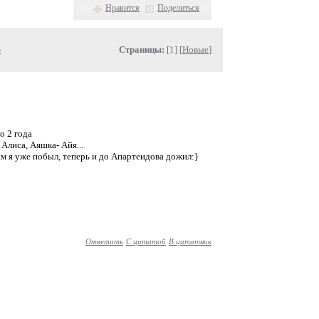
Нравится
Поделиться
»
Страницы:
[1] [
Новые
]
о 2 года
 Алиса, Аяшка- Айя...
ым я уже побыл, теперь и до Апартеидова дожил:}
Ответить
С цитатой
В цитатник