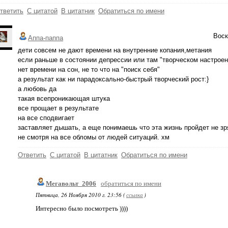
тветить
С цитатой
В цитатник
Обратиться по имени
Воск
Аппа-паппа
дети совсем не дают времени на внутренние копания,метания
если раньше в состоянии депрессии или там "творческом настроен
нет времени на сон, не то что на "поиск себя"
а результат как ни парадоксально-быстрый творческий рост:}
а любовь да
такая всепроникающая штука
все прощает в результате
на все сподвигает
заставляет дышать, а еще понимаешь что эта жизнь пройдет не зр
не смотря на все обломы от людей ситуаций. хм
Ответить
С цитатой
В цитатник
Обратиться по имени
Мегавольт_2006
обратиться по имени
Пятница, 26 Ноября 2010 г. 23:56 (
ссылка
)
Интересно было посмотреть ))))