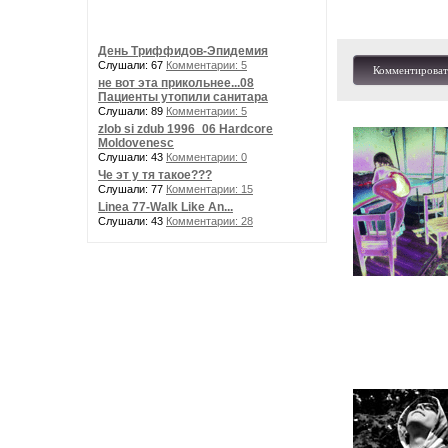
День Триффидов-Эпидемия
Слушали: 67
Комментарии: 5
Комментироват
не вот эта прикольнее...08
Пациенты утопили санитара
Слушали: 89
Комментарии: 5
zlob si zdub 1996_06 Hardcore
Moldovenesc
Слушали: 43
Комментарии: 0
Че эт у тя такое???
Слушали: 77
Комментарии: 15
Linea 77-Walk Like An...
Слушали: 43
Комментарии: 28