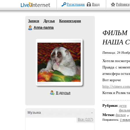
Регистрация
Вход
Рейтинги
Записи
Друзья
Комментарии
Аппа-паппа
ФИЛЬМ 
НАША С
Пятница, 26 Ноябр
Хотели посмотре
Правда с момент
атмосфера остал
Вот короче
http://vimeo.co
Котик и Ролик т
В друзья
Рубрики:
дети
фильмы
Музыка
-
Метки:
фильм
Все (107)
Понравилось:
1 польз