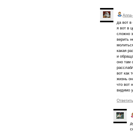
Аппа-
да вот в
я вот в 
сложно э
верить н
молитьс
какая ра
и обращ
оно там 
расслабл
вот как 
жизнь он
что вот 
видимо у
Ответит
д
с