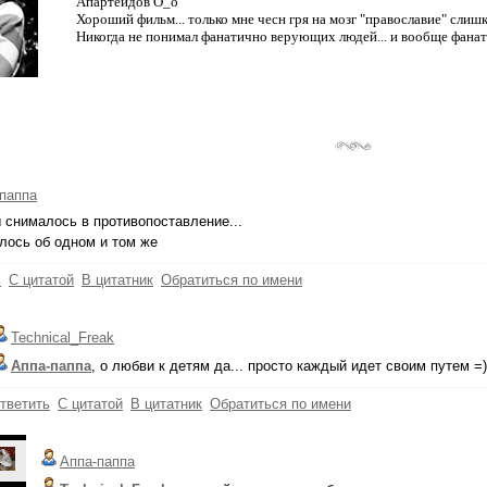
Апартеидов О_о
Хороший фильм... только мне чесн гря на мозг "православие" слишк
Никогда не понимал фанатично верующих людей... и вообще фанати
паппа
 снималось в противопоставление...
лось об одном и том же
ь
С цитатой
В цитатник
Обратиться по имени
Technical_Freak
Аппа-паппа
, о любви к детям да... просто каждый идет своим путем =)
тветить
С цитатой
В цитатник
Обратиться по имени
Аппа-паппа