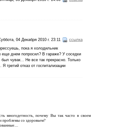
Суббота, 04 Декабря 2010 г. 23:11
ссылка
прессуешь, пока я холодильник
м еще днем попросил? В гараже? У соседки
был чувак... Не все так прекрасно. Только
. Я третий отказ от госпитализации
ость многодетность, почему Вы так часто в своем
 и проблемы со здоровьем?
ованные....