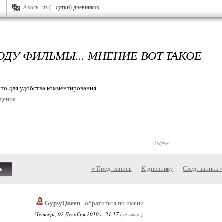
Авось
из (+ сутки) дневников
ОДУ ФИЛЬМЫ... МНЕНИЕ ВОТ ТАКОЕ
то для удобства комментирования.
щение
« Пред. запись
—
К дневнику
—
След. запись 
ь
GypsyQueen
обратиться по имени
Четверг, 02 Декабря 2010 г. 21:17 (
ссылка
)