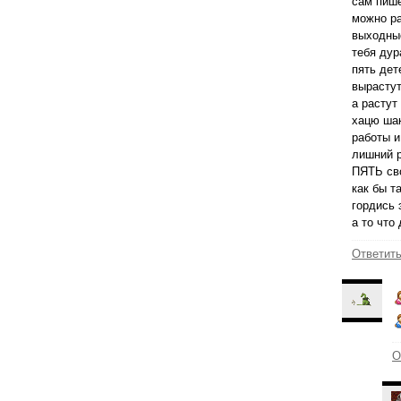
сам пише
можно ра
выходные
тебя дур
пять дет
вырастут
а растут 
хацю шак
работы и
лишний р
ПЯТЬ сво
как бы т
гордись 
а то что
Ответит
О