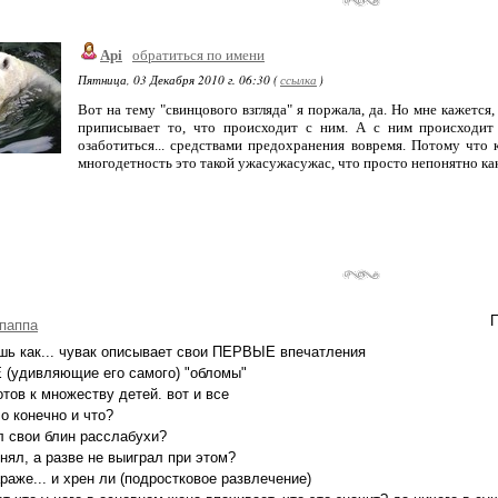
Api
обратиться по имени
Пятница, 03 Декабря 2010 г. 06:30 (
ссылка
)
Вот на тему "свинцового взгляда" я поржала, да. Но мне кажется,
приписывает то, что происходит с ним. А с ним происходит
озаботиться... средствами предохранения вовремя. Потому что к
многодетность это такой ужасужасужас, что просто непонятно как о
П
паппа
шь как... чувак описывает свои ПЕРВЫЕ впечатления
(удивляющие его самого) "обломы"
отов к множеству детей. вот и все
о конечно и что?
 свои блин расслабухи?
нял, а разве не выиграл при этом?
араже... и хрен ли (подростковое развлечение)