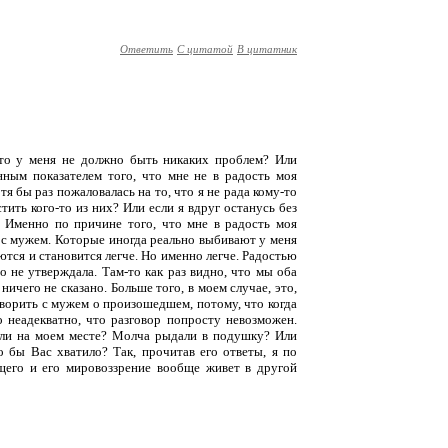
Ответить
С цитатой
В цитатник
 то у меня не должно быть никаких проблем? Или
ым показателем того, что мне не в радость моя
тя бы раз пожаловалась на то, что я не рада кому-то
тить кого-то из них? Или если я вдруг останусь без
. Именно по причине того, что мне в радость моя
х с мужем. Которые иногда реально выбивают у меня
ются и становится легче. Но именно легче. Радостью
о не утверждала. Там-то как раз видно, что мы оба
ичего не сказано. Больше того, в моем случае, это,
оворить с мужем о произошедшем, потому, что когда
о неадекватно, что разговор попросту невозможен.
али на моем месте? Молча рыдали в подушку? Или
 бы Вас хватило? Так, прочитав его ответы, я по
щего и его мировоззрение вообще живет в другой