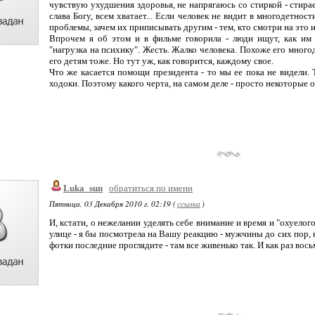
чувствую ухудшения здоровья, не напрягаюсь со стиркой - стира
слава Богу, всем хватает... Если человек не видит в многодетнос
проблемы, зачем их приписывать другим - тем, кто смотри на это 
Впрочем я об этом и в фильме говорила - люди ищут, как им
"нагрузка на психику". Жесть. Жалко человека. Похоже его много
его детям тоже. Но тут уж, как говорится, каждому свое.
Что же касается помощи президента - то мы ее пока не видели. Т
ходоки. Поэтому какого черта, на самом деле - просто некоторые о
Luka_sun
обратиться по имени
Пятница, 03 Декабря 2010 г. 02:19 (
ссылка
)
И, кстати, о нежелании уделять себе внимание и время и "охуелог
улице - я бы посмотрела на Вашу реакцию - мужчины до сих пор, н
фотки последние проглядите - там все живенько так. И как раз вось