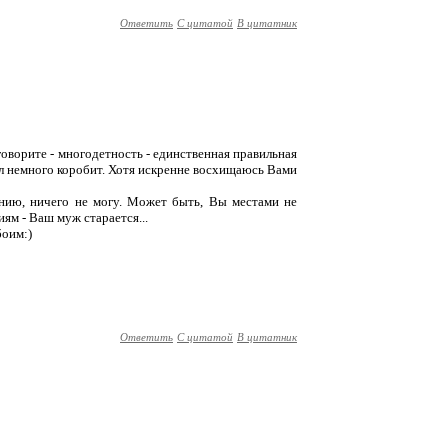
Ответить
С цитатой
В цитатник
говорите - многодетность - единственная правильная
сыл немного коробит. Хотя искренне восхищаюсь Вами
ению, ничего не могу. Может быть, Вы местами не
иям - Ваш муж старается...
боим:)
Ответить
С цитатой
В цитатник