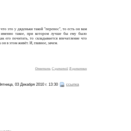
 что это у дяденьки такой "перенос", то есть он вам
 именно такое, при котором лучше бы ему было
ак его почитать, то складывается впечатление что
н в этом живёт. И, главное, зачем.
Ответить
С цитатой
В цитатник
ятница, 03 Декабря 2010 г. 13:30
ссылка