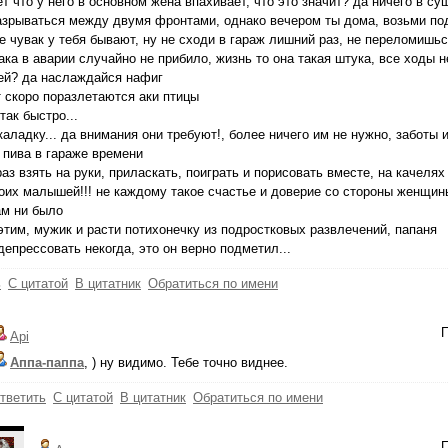
т что у него в основном жена впахивает, что это значит? да ничего в су
зрываться между двумя фронтами, однако вечером ты дома, возьми под
 чувак у тебя бывают, ну не сходи в гараж лишний раз, не переломишься
ака в аварии случайно не прибило, жизнь то она такая штука, все ходы н
ей? да наслаждайся нафиг
 скоро поразлетаются аки птицы
так быстро...
аладку... да внимания они требуют!, более ничего им не нужно, заботы 
 пива в гараже времени
аз взять на руки, приласкать, поиграть и порисовать вместе, на качелях
их малышей!!! не каждому такое счастье и доверие со стороны женщин
ам ни было
этим, мужик и расти потихонечку из подростковых развлечений, папаня
 депрессовать некогда, это он верно подметил...
ь
С цитатой
В цитатник
Обратиться по имени
П
Api
Аппа-паппа
, ) ну видимо. Тебе точно виднее.
тветить
С цитатой
В цитатник
Обратиться по имени
П