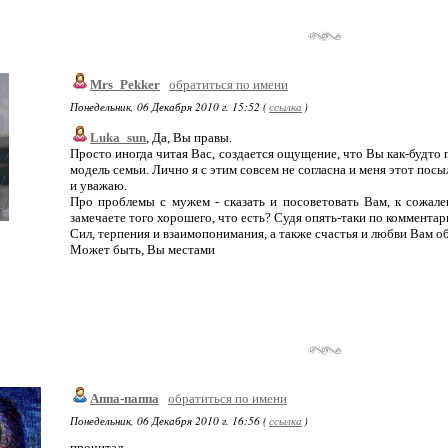
Mrs_Pekker
обратиться по имени
Понедельник, 06 Декабря 2010 г. 15:52 (
ссылка
)
Luka_sun
, Да, Вы правы.
Просто иногда читая Вас, создается ощущение, что Вы как-будто 
модель семьи. Лично я с этим совсем не согласна и меня этот по
и уважаю.
Про проблемы с мужем - сказать и посоветовать Вам, к сожал
замечаете того хорошего, что есть? Судя опять-таки по комментар
Сил, терпения и взаимопонимания, а также счастья и любви Вам о
Может быть, Вы местами
Аппа-паппа
обратиться по имени
Понедельник, 06 Декабря 2010 г. 16:56 (
ссылка
)
прочитал