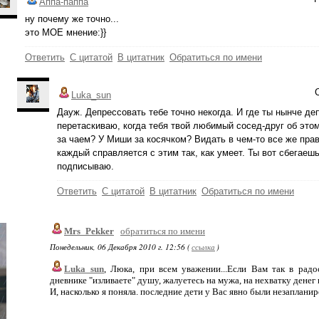
Аппа-паппа
ну почему же точно...
это МОЕ мнение:}}
Ответить
С цитатой
В цитатник
Обратиться по имени
Luka_sun
Дауж. Депрессовать тебе точно некогда. И где ты нынче де
перетаскиваю, когда тебя твой любимый сосед-друг об это
за чаем? У Миши за косячком? Видать в чем-то все же прав 
каждый справляется с этим так, как умеет. Ты вот сбегаешь
подписываю.
Ответить
С цитатой
В цитатник
Обратиться по имени
Mrs_Pekker
обратиться по имени
Понедельник, 06 Декабря 2010 г. 12:56 (
ссылка
)
Luka_sun
, Люка, при всем уважении...Если Вам так в рад
дневнике "изливаете" душу, жалуетесь на мужа, на нехватку денег
И, насколько я поняла. последние дети у Вас явно были незапланир