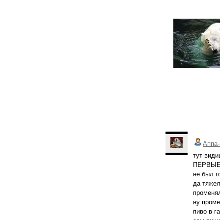
Аппа-
тут види
ПЕРВЫЕ 
не был г
да тяжел
променял
ну проме
пиво в г