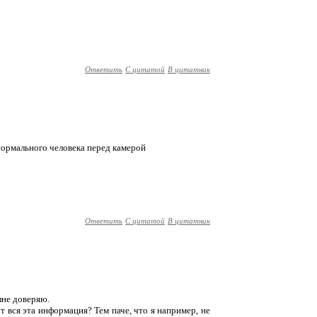
Ответить
С цитатой
В цитатник
нормального человека перед камерой
Ответить
С цитатой
В цитатник
лне доверяю.
т вся эта информация? Тем паче, что я например, не