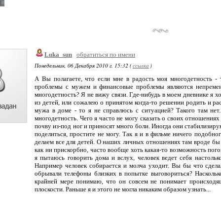
Luka_sun
обратиться по имени
Понедельник, 06 Декабря 2010 г. 15:32 (
ссылка
)
А Вы полагаете, что если мне в радость моя многодетность -
проблемы с мужем и финансовые проблемы являются непременн
многодетность? Я не вижу связи. Где-нибудь в моем дневнике я хо
из детей, или сожалею о принятом когда-то решении родить и рас
мужа в доме - то я не справлюсь с ситуацией? Такого там нет
многодетность. Чего я часто не могу сказать о своих отношения
почву из-под ног и приносят много боли. Иногда они стабилизиру
поделиться, простите не могу. Так я и в фильме ничего подобног
делаем все для детей. О наших личных отношениях там вроде бы н
как ни прискорбно, часто вообще хоть какая-то возможность пог
я пытаюсь говорить дома и вслух, человек ведет себя настольк
Например человек собирается и молча уходит. Вы бы что сдел
обрывали телефоны близких в попытке выговориться? Насколько
крайней мере понимаю, что он совсем не понимает происходя
плоскости. Раньше я и этого не могла никаким образом узнать...