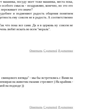
ет машинка, посуду моет тоже машинка, места пока,
ти особого смысла - поздравляю, конечно, но это его
и переживает это иначе?
 удобнее и подменяют радость общения понятием
детность ему совсем не в радость. А соответственно
ак что пока все сами. Да и в церковь ну совсем не
чень любят искать во всем "мораль".
Ответить
С цитатой
В цитатник
о свинцового взгляда" - мы бы встретились с Вами на
евзирая на животик глазами стреляют:) На крайняк -
мой на подходе:))
Ответить
С цитатой
В цитатник