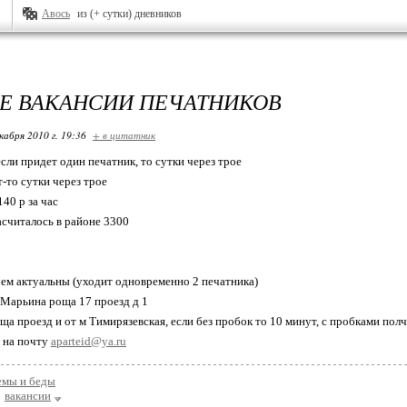
Авось
из (+ сутки) дневников
ВЕ ВАКАНСИИ ПЕЧАТНИКОВ
кабря 2010 г. 19:36
+ в цитатник
сли придет один печатник, то сутки через трое
-то сутки через трое
140 р за час
асчиталось в районе 3300
чем актуальны (уходит одновременно 2 печатника)
Марьина роща 17 проезд д 1
ща проезд и от м Тимирязевская, если без пробок то 10 минут, с пробками пол
е на почту
aparteid@ya.ru
емы и беды
вакансии