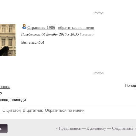
Странник_1986
обратиться по имени
Понедельник, 06 Декабря 2010 г. 20:35 (
ссылка
)
Вот спасибо!
Понед
паппа
?
ужна, приходи
ь
С цитатой
В цитатник
Обратиться по имени
« Пред. запись
—
К дневнику
—
След. запись 
ь