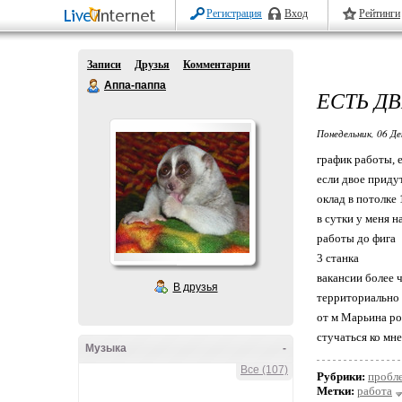
Регистрация
Вход
Рейтинги
Записи
Друзья
Комментарии
Аппа-паппа
ЕСТЬ Д
Понедельник, 06 Де
график работы, е
если двое придут
оклад в потолке 
в сутки у меня н
работы до фига
3 станка
вакансии более 
В друзья
территориально 
от м Марьина ро
стучаться ко мн
Музыка
-
Все (107)
Рубрики:
пробл
Метки:
работа