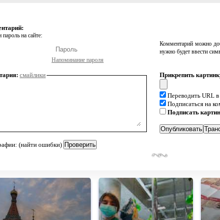
ентарий:
 пароль на сайте:
Комментарий можно доб
нужно будет ввести сим
Напоминание пароля
тария:
смайлики
Прикрепить картинк
Переводить URL в
Подписаться на к
Подписать карти
рафии: (найти ошибки)