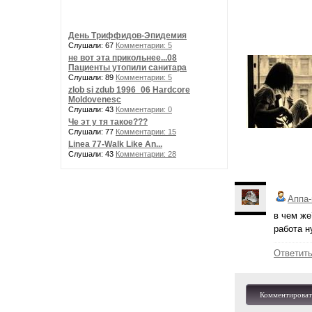
День Триффидов-Эпидемия
Слушали: 67
Комментарии: 5
не вот эта прикольнее...08
Пациенты утопили санитара
Слушали: 89
Комментарии: 5
zlob si zdub 1996_06 Hardcore
Moldovenesc
Слушали: 43
Комментарии: 0
Че эт у тя такое???
Слушали: 77
Комментарии: 15
Linea 77-Walk Like An...
Слушали: 43
Комментарии: 28
Аппа-
в чем же
работа н
Ответит
Комментироват