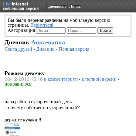
Live
Internet
Дневники
Личка
мобильная версия
Вы были перенаправлены на мобильную версию
страницы.
Вернуться!
Авторизация
Дневник
Аппа-паппа
Лента друзей
-
Дневник
-
Полная версия
Рожаем девочку
08-12-2010 15:18
к комментариям
-
к полной версии
-
понравилось!
пара работ за укороченный день...
а почему собственно укороченный?..
держите кулаки!!!