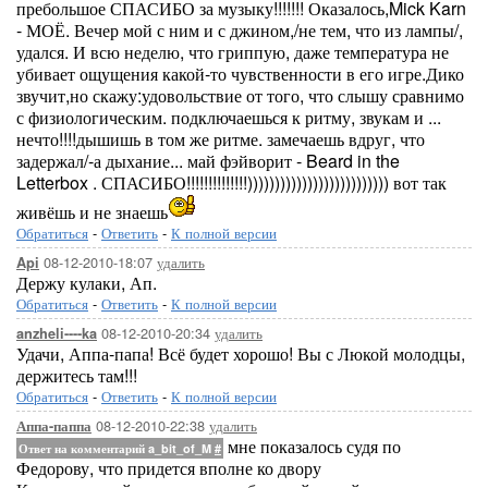
пребольшое СПАСИБО за музыку!!!!!!! Оказалось,Mick Karn
- МОЁ. Вечер мой с ним и с джином,/не тем, что из лампы/,
удался. И всю неделю, что гриппую, даже температура не
убивает ощущения какой-то чувственности в его игре.Дико
звучит,но скажу:удовольствие от того, что слышу сравнимо
с физиологическим. подключаешься к ритму, звукам и ...
нечто!!!!дышишь в том же ритме. замечаешь вдруг, что
задержал/-а дыхание... май фэйворит - Beard in the
Letterbox . СПАСИБО!!!!!!!!!!!!!!)))))))))))))))))))))))))) вот так
живёшь и не знаешь
Обратиться
-
Ответить
-
К полной версии
08-12-2010-18:07
удалить
Api
Держу кулаки, Ап.
Обратиться
-
Ответить
-
К полной версии
08-12-2010-20:34
удалить
anzheli----ka
Удачи, Аппа-папа! Всё будет хорошо! Вы с Люкой молодцы,
держитесь там!!!
Обратиться
-
Ответить
-
К полной версии
08-12-2010-22:38
удалить
Аппа-паппа
мне показалось судя по
Ответ на комментарий a_bit_of_M
#
Федорову, что придется вполне ко двору