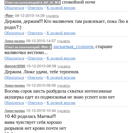
спокойной ночи
Ответ на комментарий a_bit_of_M
#
Обратиться
-
Ответить
-
К полной версии
09-12-2010-14:39
удалить
-Ree-
Держим, держим!!! Кто малявочек там развлекает, пока Лю в
родах?:)
Обратиться
-
Ответить
-
К полной версии
09-12-2010-14:57
удалить
Аппа-паппа
ласкаемая_солнцем
, старшие
Ответ на комментарий -Ree-
#
малявочки вестимо...
Обратиться
-
Ответить
-
К полной версии
10-12-2010-08:58
удалить
dancer2000
Держим. Люке удачи, тебе терпения.
Обратиться
-
Ответить
-
К полной версии
10-12-2010-09:56
удалить
Аппа-паппа
Восемь сорок шесть разбудила схватки интенсивные
акушерка едет из подмосковья не знаю успеет или нет
Обратиться
-
Ответить
-
К полной версии
10-12-2010-10:44
удалить
Аппа-паппа
10 40 родилась Маечка!!!
мама чувствует себя хорошо
разрывов нет крови почти нет