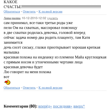
КАКОЕ
СЧАСТЬЕ!!!!!!!!!!!!!!!!!!!!!!!!!!!!!!!!!!!!!!!!!!!!!!!!!!!!!!!!!!!!!!!!!!!!!!!!!!!!!!!!!
Обратиться
-
Ответить
-
К полной версии
10-12-2010-12:02
удалить
Аппа-паппа
сам принимал, все-таки третьи роды уже
пели Ом на схватках, массировал поясницу
в две схватки родилась девочка, головой вперед
сейчас задача номер два родить плаценту, там Катя
занимается
дочь сосет сиську, глазки приоткрывает хорошая крепкая
малышка
красивая похожа на индеанку из племени Майа круглощекая
с прямым носом и утонченными чертами лица
красивая девочка будет
Лю говорит на меня похожа
вот
Обратиться
-
Ответить
-
К полной версии
Комментарии (80):
вперёд»
последняя»
вверх^