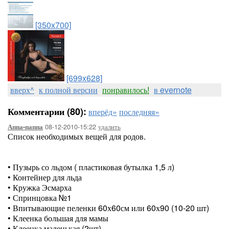
[350x700]
[699x628]
вверх^
к полной версии
понравилось!
в evernote
Комментарии (80):
вперёд»
последняя»
08-12-2010-15:22
удалить
Аппа-паппа
Список необходимых вещей для родов.
• Пузырь со льдом ( пластиковая бутылка 1,5 л)
• Контейнер для льда
• Кружка Эсмарха
• Спринцовка №1
• Впитывающие пеленки 60х60см или 60х90 (10-20 шт)
• Клеенка большая для мамы
• Клеенка маленькая (2шт)