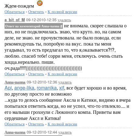
Ждем-пождем
Обратиться
-
Ответить
-
К полной версии
09-12-2010-12:35
удалить
a_bit_of_M
не внимала. скорее слышала о
Ответ на комментарий Аппа-паппа
#
них, но не подключилась. знаю, что круто. но, на самом
деле, не знаю. не прочувствовала. не было повода. если
рекомендуешь ты, попробую на вкус. пока ты меня
угадывал, то есть предлагал то, что я,оказывается?!?,
люблю. спасиб тебе! сорри меня, отключусь. очень спать
хоцца.нереально. пиши.
оч.рада!!!!!)))))))))))))))))))))))))))))))))))))
Обратиться
-
Ответить
-
К полной версии
09-12-2010-12:36
удалить
Аппа-паппа
Api
,
ange-lika
,
romanika
,
xif
, все будет хорошо и во время,
по другому просто не возможно
...куда то делось сообщение Аксла и Катики, видимо я вчера
попытался ответить когда, но не успел, что-то отвлекло.... и
его малыши грохнули с Люкиного компа. Приветы вам
сердешные Аксл и Катика!
Обратиться
-
Ответить
-
К полной версии
09-12-2010-12:44
удалить
Аппа-паппа