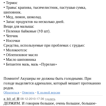
• Термос
• Травы: крапива, тысячелистник, пастушья сумка,
шиповник.
• Мед, лимон, шоколад.
• Запас продуктов на несколько дней.
Вещи для малыша:
• Пеленки байковые (10 шт).
• Чепчик
• Носочки
Средства, используемые при проблемах с грудью:
• Молокоотсос
• Облепиховое масло
• Масло шиповника
• Бепантен мазь, мазь «Пурелан»
Помните! Акушеры не должны быть голодными. При
голоде выделяется адреналин, который мешает протеканию
родов.
Обратиться
-
Ответить
-
К полной версии
08-12-2010-17:36
удалить
a_bit_of_M
ДЕРЖИМ. И говорим большое, очень большое, большое-