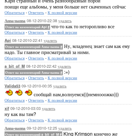
Карн странный и очень разнообразный порой
поищи еще альбомы, у меня больше нет скаченных сейчас
Обратиться
-
Ответить
-
К полной версии
08-12-2010-22:38
удалить
Аппа-паппа
что-то как то неторопливо все
Ответ на комментарий Api
#
Обратиться
-
Ответить
-
К полной версии
08-12-2010-22:41
удалить
Api
Ну, младенец знает сам как ему
Ответ на комментарий Аппа-паппа
#
надо. Ты главное присматривай за ними.
Обратиться
-
Ответить
-
К полной версии
08-12-2010-22:42
удалить
a_bit_of_M
:=)
Ответ на комментарий Аппа-паппа
#
Обратиться
-
Ответить
-
К полной версии
09-12-2010-00:35
удалить
Valida53
сообщай нам,волнуемся)))немнооожко)))
Обратиться
-
Ответить
-
К полной версии
09-12-2010-03:03
удалить
xif
ну как вы там?
Обратиться
-
Ответить
-
К полной версии
09-12-2010-12:25
удалить
Аппа-паппа
King Krimson конечно же
Ответ на комментарий a_bit_of_M
#