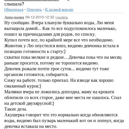
слышала?
Обратиться
-
Ответить
-
К полной версии
09-12-2010-12:32
удалить
Аппа-паппа
Ну сообщаю. Вчера хлынули буквально воды, Лю меня
вытащила домой... Как то все подуспокоилось маленько,
пошел за причиндалами для родов, по списку.
Купил почти все, по крайней мере все что необходимо.
Животик у Лю опустился вниз, видимо девчонка встала в
позицию готовности к старту:}
схватки пока мелкие и редкие... Девочка пока что на месяц
раньше просится, потому не торопится видимо.
Девочек рожали почти трое суток... видимо тут тоже
организм готовится, собирается.
Сижу на работе. только приехал. На взводе как хорошо
смазанный курок:}
Малявки вчера не ложились допоздна, маму на кровати
облепили со всех сторое, даже мне места не нашлось. Спал
на детской двухярусной:}
Такие дела.
Акушерка говорит что это нормально когда обновляются
воды, видимо был пузырь маленький вот он и лопнул, когда
девочка вставала на место.