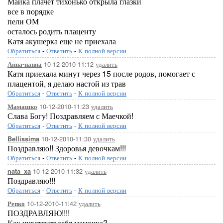
Майка плачет тихонько открыла глазки
все в порядке
пели ОМ
осталось родить плаценту
Катя акушерка еще не приехала
Обратиться
-
Ответить
-
К полной версии
10-12-2010-11:12
удалить
Аппа-паппа
Катя приехала минут через 15 после родов, помогает с
плацентой, я делаю настой из трав
Обратиться
-
Ответить
-
К полной версии
10-12-2010-11:23
удалить
Мамашко
Слава Богу! Поздравляем с Маечкой!
Обратиться
-
Ответить
-
К полной версии
10-12-2010-11:30
удалить
Bellissima
Поздравляю!! Здоровья девочкам!!!
Обратиться
-
Ответить
-
К полной версии
10-12-2010-11:32
удалить
nata_xa
Поздравляю!!!
Обратиться
-
Ответить
-
К полной версии
10-12-2010-11:42
удалить
Репко
ПОЗДРАВЛЯЮ!!!!
Как чувствует себя мамочка?