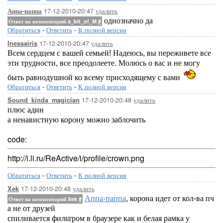
17-12-2010-20:47
удалить
Аппа-паппа
однозначно да
Ответ на комментарий a_bit_of_M
#
Обратиться
-
Ответить
-
К полной версии
17-12-2010-20:47
удалить
Inessairis
Всем сердцем с вашей семьей! Надеюсь, вы переживете все
эти трудности, все преодолеете. Молюсь о вас и не могу
быть равнодушной ко всему присходящему с вами
Обратиться
-
Ответить
-
К полной версии
17-12-2010-20:48
удалить
Sound_kinda_magician
плюс адин
а ненавистную корону можно заблочить
code:
http://i.li.ru/ReActive/i/profile/crown.png
Обратиться
-
Ответить
-
К полной версии
17-12-2010-20:48
удалить
Xek
Аппа-паппа
, корона идет от кол-ва пч
Ответ на комментарий Xek
#
а не от друзей
спиливается фильтром в браузере как и белая рамка у