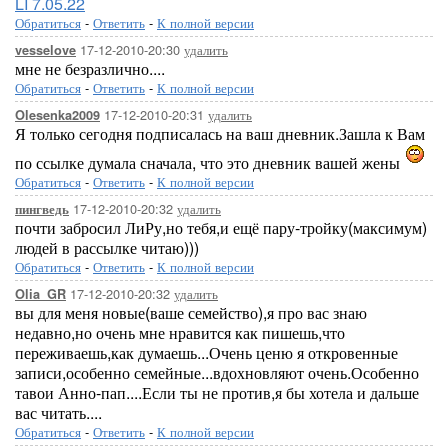
LI 7.05.22
Обратиться
-
Ответить
-
К полной версии
17-12-2010-20:30
удалить
vesselove
мне не безразлично....
Обратиться
-
Ответить
-
К полной версии
17-12-2010-20:31
удалить
Olesenka2009
Я только сегодня подписалась на ваш дневник.Зашла к Вам
по ссылке думала сначала, что это дневник вашей жены
Обратиться
-
Ответить
-
К полной версии
17-12-2010-20:32
удалить
пингведь
почти забросил ЛиРу,но тебя,и ещё пару-тройку(максимум)
людей в рассылке читаю)))
Обратиться
-
Ответить
-
К полной версии
17-12-2010-20:32
удалить
Olia_GR
вы для меня новые(ваше семейство),я про вас знаю
недавно,но очень мне нравится как пишешь,что
переживаешь,как думаешь...Очень ценю я откровенные
записи,особенно семейные...вдохновляют очень.Особенно
тавои Анно-пап....Если ты не против,я бы хотела и дальше
вас читать....
Обратиться
-
Ответить
-
К полной версии