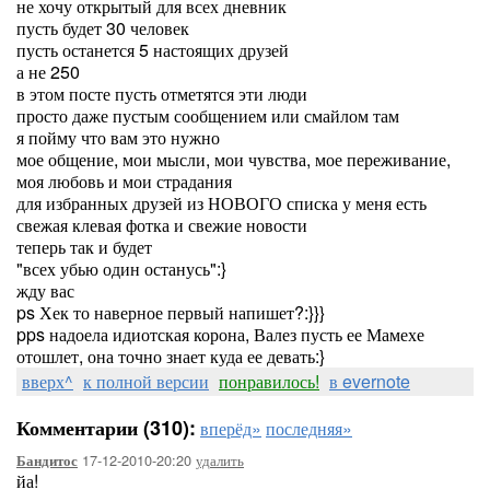
не хочу открытый для всех дневник
пусть будет 30 человек
пусть останется 5 настоящих друзей
а не 250
в этом посте пусть отметятся эти люди
просто даже пустым сообщением или смайлом там
я пойму что вам это нужно
мое общение, мои мысли, мои чувства, мое переживание,
моя любовь и мои страдания
для избранных друзей из НОВОГО списка у меня есть
свежая клевая фотка и свежие новости
теперь так и будет
"всех убью один останусь":}
жду вас
ps Хек то наверное первый напишет?:}}}
pps надоела идиотская корона, Валез пусть ее Мамехе
отошлет, она точно знает куда ее девать:}
вверх^
к полной версии
понравилось!
в evernote
Комментарии (310):
вперёд»
последняя»
17-12-2010-20:20
удалить
Бандитос
йа!