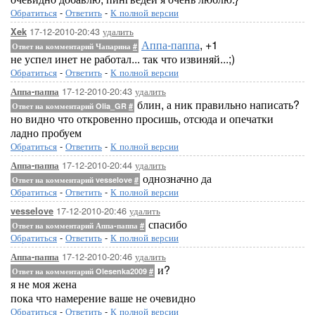
Обратиться
-
Ответить
-
К полной версии
17-12-2010-20:43
удалить
Xek
Аппа-паппа
, +1
Ответ на комментарий Чапарина
#
не успел инет не работал... так что извиняй...;)
Обратиться
-
Ответить
-
К полной версии
17-12-2010-20:43
удалить
Аппа-паппа
блин, а ник правильно написать?
Ответ на комментарий Olia_GR
#
но видно что откровенно просишь, отсюда и опечатки
ладно пробуем
Обратиться
-
Ответить
-
К полной версии
17-12-2010-20:44
удалить
Аппа-паппа
однозначно да
Ответ на комментарий vesselove
#
Обратиться
-
Ответить
-
К полной версии
17-12-2010-20:46
удалить
vesselove
спасибо
Ответ на комментарий Аппа-паппа
#
Обратиться
-
Ответить
-
К полной версии
17-12-2010-20:46
удалить
Аппа-паппа
и?
Ответ на комментарий Olesenka2009
#
я не моя жена
пока что намерение ваше не очевидно
Обратиться
-
Ответить
-
К полной версии