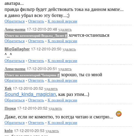
аватара...
правда фильтр будет действовать тока на данном компе...
я давно убрал всю эту ботву...;)
Обратиться
-
Ответить
-
К полной версии
17-12-2010-20:48
удалить
Аппа-паппа
хочется-останешься
Ответ на комментарий Ведьма_Лилит
#
Обратиться
-
Ответить
-
К полной версии
17-12-2010-20:50
удалить
MioGallagher
^_^
Обратиться
-
Ответить
-
К полной версии
17-12-2010-20:51
удалить
Аппа-паппа
хорошо, ты со мной
Ответ на комментарий Чапарина
#
Обратиться
-
Ответить
-
К полной версии
17-12-2010-20:52
удалить
Xek
Sound_kinda_magician
, как раз этим...)
Обратиться
-
Ответить
-
К полной версии
17-12-2010-20:52
удалить
Перки
Даже, если не коментю, то всегда читаю и смотрю...
Обратиться
-
Ответить
-
К полной версии
17-12-2010-20:53
удалить
kolo