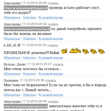
17-12-2010-20:33
удалить
Аппа-паппа
проверь кстати работает пост,
Ответ на комментарий Бандитос
#
тебе его видно?
Обратиться
-
Ответить
-
К полной версии
17-12-2010-20:34
удалить
Аппа-паппа
ну давай попробуем, принято
Ответ на комментарий СветаЛана
#
было бы знаешь ли желание
Обратиться
-
Ответить
-
К полной версии
17-12-2010-20:34
удалить
a_bit_of_M
ПРАВИЛЬНОЕ решение!!!:buba:
Обратиться
-
Ответить
-
К полной версии
17-12-2010-20:37
удалить
Ведьма_Лилит
Мне очень хотелось бы остаться...
Обратиться
-
Ответить
-
К полной версии
17-12-2010-20:38
удалить
Чапарина
Мне тоже не безразлично! Если ты не против, я бы и впредь
хотела вас с Люкой читать...
Обратиться
-
Ответить
-
К полной версии
17-12-2010-20:40
удалить
Аппа-паппа
замечательно конечно тебя то я
Ответ на комментарий пингведь
#
очевидно добавлю, пингведей я очень люблю:}