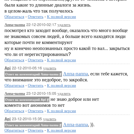
были какие то длинные диалоги за жизнь.
в целом-жаль что так получилось
Обратиться
-
Ответить
-
К полной версии
22-12-2010-02:17
удалить
Аппа-паппа
посмотрел кто заходит вообще, оказалось что много вообще
не знакомых совсем людей, а больше всего находятся люди
которые почти не комментируют
ну и конечно неопознанных просто какой то вал... закрыться
что ли от нерегистрированных?
Обратиться
-
Ответить
-
К полной версии
22-12-2010-05:16
удалить
Api
Аппа-паппа
, если тебе кажется,
Ответ на комментарий Аппа-паппа
#
что внимание это недоброе, то закройся.
Обратиться
-
Ответить
-
К полной версии
23-12-2010-15:05
удалить
Аппа-паппа
не знаю доброе или нет
Ответ на комментарий Api
#
коменто вот анонимов то нет
Обратиться
-
Ответить
-
К полной версии
23-12-2010-15:35
удалить
Api
Аппа-паппа
, )).
Ответ на комментарий Аппа-паппа
#
Обратиться
-
Ответить
-
К полной версии