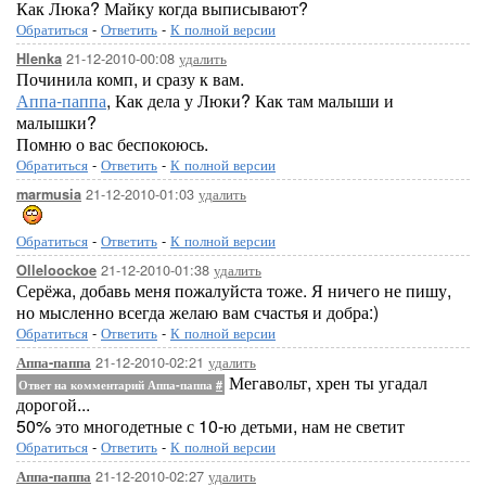
Как Люка? Майку когда выписывают?
Обратиться
-
Ответить
-
К полной версии
21-12-2010-00:08
удалить
Hlenka
Починила комп, и сразу к вам.
Аппа-паппа
, Как дела у Люки? Как там малыши и
малышки?
Помню о вас беспокоюсь.
Обратиться
-
Ответить
-
К полной версии
21-12-2010-01:03
удалить
marmusia
Обратиться
-
Ответить
-
К полной версии
21-12-2010-01:38
удалить
Olleloockoe
Серёжа, добавь меня пожалуйста тоже. Я ничего не пишу,
но мысленно всегда желаю вам счастья и добра:)
Обратиться
-
Ответить
-
К полной версии
21-12-2010-02:21
удалить
Аппа-паппа
Мегавольт, хрен ты угадал
Ответ на комментарий Аппа-паппа
#
дорогой...
50% это многодетные с 10-ю детьми, нам не светит
Обратиться
-
Ответить
-
К полной версии
21-12-2010-02:27
удалить
Аппа-паппа