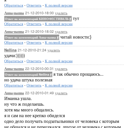
Обратиться
-
Ответить
-
К полной версии
21-12-2010-18:00
удалить
Аппа-паппа
тут
Ответ на комментарий КИНОФЕСТИВАЛЬ
#
Обратиться
-
Ответить
-
К полной версии
21-12-2010-18:02
удалить
Аппа-паппа
читай новости:}
Ответ на комментарий Аппа-паппа
#
Обратиться
-
Ответить
-
К полной версии
21-12-2010-21:24
удалить
Nellina
удачи:))))))
Обратиться
-
Ответить
-
К полной версии
22-12-2010-00:31
удалить
Аппа-паппа
я так обычно прощаюсь...
Ответ на комментарий Nellina
#
но удача штука полезная
Обратиться
-
Ответить
-
К полной версии
22-12-2010-01:49
удалить
Аппа-паппа
Иманка ушла.
ну что ж поделаешь.
хотя мы много общались.
я и сам на нее крепко обиделся
одно дело получать подзатыльники от человека с которым
не общался и не пересекался, другое от человека с которым