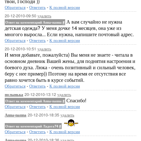
твои, Господи ))
Обратиться
-
Ответить
-
К полной версии
20-12-2010-09:50
удалить
А вам случайно не нужна
Ответ на комментарий Аппа-паппа
#
детская одежда? У меня дочке 14 месяцев, она уже из
многого выросла... Если нужна, напишите почтовый адрес.
Обратиться
-
Ответить
-
К полной версии
20-12-2010-10:51
удалить
И меня добавьте, пожалуйста) Вы меня не знаете - читала в
основном дневник Вашей жены, для поднятия настроения и
боевого духа. Люка - очень позитивный и сильный человек,
беру с нее пример)) Поэтому на время ее отсутствия все
равно хочется быть в курсе событий.
Обратиться
-
Ответить
-
К полной версии
20-12-2010-13:12
удалить
полынька
Спасибо!
Ответ на комментарий Аппа-паппа
#
Обратиться
-
Ответить
-
К полной версии
20-12-2010-18:35
удалить
Аппа-паппа
Ответ на комментарий Ладога74
#
Обратиться
-
Ответить
-
К полной версии
20-12-2010-18:36
удалить
Аппа-паппа