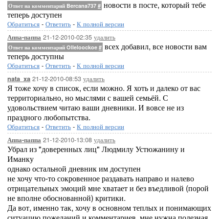
новости в посте, который тебе
Ответ на комментарий Bercana737
#
теперь доступен
Обратиться
-
Ответить
-
К полной версии
21-12-2010-02:35
удалить
Аппа-паппа
всех добавил, все новости вам
Ответ на комментарий Olleloockoe
#
теперь доступны
Обратиться
-
Ответить
-
К полной версии
21-12-2010-08:53
удалить
nata_xa
Я тоже хочу в список, если можно. Я хоть и далеко от вас
территориально, но мыслями с вашей семьёй. С
удовольствием читаю ваши дневники. И вовсе не из
праздного любопытства.
Обратиться
-
Ответить
-
К полной версии
21-12-2010-13:08
удалить
Аппа-паппа
Убрал из "доверенных лиц" Людмилу Устюжанину и
Иманку
однако остальной дневник им доступен
не хочу что-то сокровенное раздавать направо и налево
отрицательных эмоций мне хватает и без въедливой (порой
не вполне обоснованной) критики.
Да вот, именно так, хочу в основном теплых и понимающих
ситуацию пожеланий и комментариев, мне нужна полезная