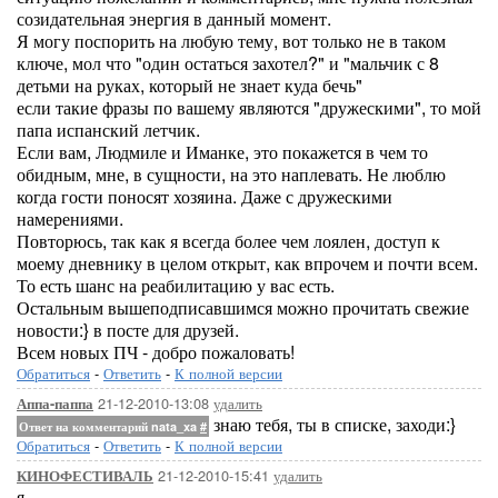
созидательная энергия в данный момент.
Я могу поспорить на любую тему, вот только не в таком
ключе, мол что "один остаться захотел?" и "мальчик с 8
детьми на руках, который не знает куда бечь"
если такие фразы по вашему являются "дружескими", то мой
папа испанский летчик.
Если вам, Людмиле и Иманке, это покажется в чем то
обидным, мне, в сущности, на это наплевать. Не люблю
когда гости поносят хозяина. Даже с дружескими
намерениями.
Повторюсь, так как я всегда более чем лоялен, доступ к
моему дневнику в целом открыт, как впрочем и почти всем.
То есть шанс на реабилитацию у вас есть.
Остальным вышеподписавшимся можно прочитать свежие
новости:} в посте для друзей.
Всем новых ПЧ - добро пожаловать!
Обратиться
-
Ответить
-
К полной версии
21-12-2010-13:08
удалить
Аппа-паппа
знаю тебя, ты в списке, заходи:}
Ответ на комментарий nata_xa
#
Обратиться
-
Ответить
-
К полной версии
21-12-2010-15:41
удалить
КИНОФЕСТИВАЛЬ
я