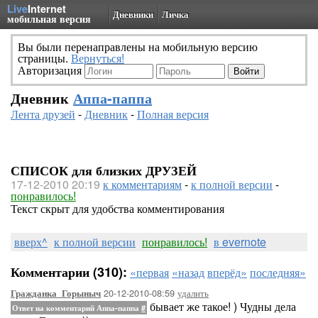
Live
Internet
Дневники
Личка
мобильная версия
Вы были перенаправлены на мобильную версию
страницы.
Вернуться!
Авторизация
Дневник
Аппа-паппа
Лента друзей
-
Дневник
-
Полная версия
СПИСОК для близких ДРУЗЕЙ
17-12-2010 20:19
к комментариям
-
к полной версии
-
понравилось!
Текст скрыт для удобства комментирования
вверх^
к полной версии
понравилось!
в evernote
Комментарии (310):
«первая
«назад
вперёд»
последняя»
20-12-2010-08:59
удалить
Гражданка_Горыныч
бывает же такое! ) Чудны дела
Ответ на комментарий Аппа-паппа
#