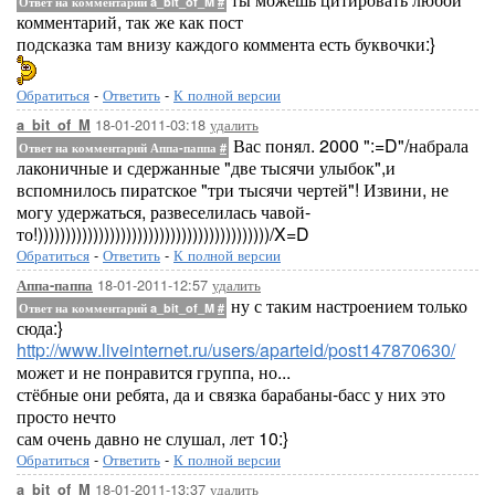
Ответ на комментарий a_bit_of_M
#
комментарий, так же как пост
подсказка там внизу каждого коммента есть буквочки:}
Обратиться
-
Ответить
-
К полной версии
18-01-2011-03:18
удалить
a_bit_of_M
Вас понял. 2000 ":=D"/набрала
Ответ на комментарий Аппа-паппа
#
лаконичные и сдержанные "две тысячи улыбок",и
вспомнилось пиратское "три тысячи чертей"! Извини, не
могу удержаться, развеселилась чавой-
то!))))))))))))))))))))))))))))))))))))))))))/X=D
Обратиться
-
Ответить
-
К полной версии
18-01-2011-12:57
удалить
Аппа-паппа
ну с таким настроением только
Ответ на комментарий a_bit_of_M
#
сюда:}
http://www.liveinternet.ru/users/aparteid/post147870630/
может и не понравится группа, но...
стёбные они ребята, да и связка барабаны-басс у них это
просто нечто
сам очень давно не слушал, лет 10:}
Обратиться
-
Ответить
-
К полной версии
18-01-2011-13:37
удалить
a_bit_of_M