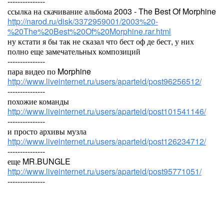
---------------
ссылка на скачивание альбома 2003 - The Best Of Morphine
http://narod.ru/disk/3372959001/2003%20-
%20The%20Best%20Of%20Morphine.rar.html
ну кстати я бы так не сказал что бест оф де бест, у них
полно еще замечательных композиций
---------------
пара видео по Morphine
http://www.liveinternet.ru/users/aparteid/post96256512/
---------------
похожие команды
http://www.liveinternet.ru/users/aparteid/post101541146/
---------------
и просто архивы музла
http://www.liveinternet.ru/users/aparteid/post126234712/
---------------
еще MR.BUNGLE
http://www.liveinternet.ru/users/aparteid/post95771051/
---------------