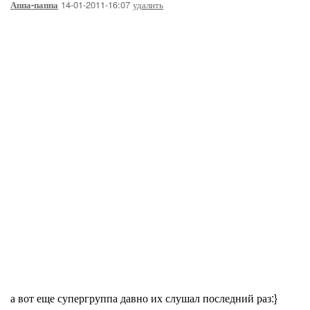
14-01-2011-16:07
удалить
Аппа-паппа
а вот еще супергруппа давно их слушал последний раз:}