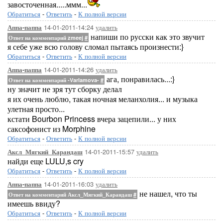
завосточенная.....ммм...
Обратиться
-
Ответить
-
К полной версии
14-01-2011-14:24
удалить
Аппа-паппа
напиши по русски как это звучит
Ответ на комментарий zmeej
#
я себе уже всю голову сломал пытаясь произнести:}
Обратиться
-
Ответить
-
К полной версии
14-01-2011-14:26
удалить
Аппа-паппа
ага, понравилась...:}
Ответ на комментарий -Varlamova-
#
ну значит не зря тут сборку делал
я их очень люблю, такая ночная меланхолия... и музыка
улетная просто...
кстати Bourbon Princess вчера зацепили... у них
саксофонист из Morphine
Обратиться
-
Ответить
-
К полной версии
14-01-2011-15:57
удалить
Аксл_Мягкий_Карандаш
найди еще LULU,s cry
Обратиться
-
Ответить
-
К полной версии
14-01-2011-16:03
удалить
Аппа-паппа
не нашел, что ты
Ответ на комментарий Аксл_Мягкий_Карандаш
#
имеешь ввиду?
Обратиться
-
Ответить
-
К полной версии