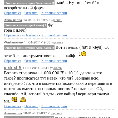
змий... Ну типа "змей" в
Ответ на комментарий Аппа-паппа
#
оскорбительной форме.
Обратиться
-
Ответить
-
К полной версии
14-01-2011-18:59
удалить
Аппа-паппа
фу
Ответ на комментарий zmeej
#
гора с плеч:}
Обратиться
-
Ответить
-
К полной версии
14-01-2011-19:03
удалить
-Varlamova-
Вот эт вещь. ( hat & keys)..О,
Ответ на комментарий Аппа-паппа
#
этот бас в инструментовочке.........кайф...
Обратиться
-
Ответить
-
К полной версии
17-01-2011-23:41
удалить
a_bit_of_M
Вот это страничка - 1 000 000 "!"+ 10 ")". да что ж это
такое? прописаться тут навек, что ли? Забираю всю,
интересно : то, что в комментах можно как-то перетащить в
цитатник вместе с основным постом? попытаюсь. Ой,
спасибо! Ай, лепота! Ап,ты - соу кайнд ! вери-вери тачнул
ми.
Обратиться
-
Ответить
-
К полной версии
18-01-2011-03:12
удалить
Аппа-паппа
ты можешь цитировать любой