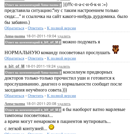
)))!!!с-п-а-с-и-б-к-и :=)
Ответ на комментарий Аппа-паппа
#
представила ситуацию:"ну с таким настроением только
сюда:..." и ссылочка на сайт какого-нибудь дурдомика. было
бы забавно.)
Обратиться
-
Ответить
-
К полной версии
18-01-2011-19:04
удалить
Аппа-паппа
можно подумать я
Ответ на комментарий a_bit_of_M
#
НОРМАЛЬНУЮ команду посоветовал прослушать
Обратиться
-
Ответить
-
К полной версии
18-01-2011-19:24
удалить
a_bit_of_M
консилиум придворных
Ответ на комментарий Аппа-паппа
#
докторов только-только прочистил уши и готовится к
прослушиванию. диагноз о нормальности сообщат после
заседания неучёного совета.)))
Обратиться
-
Ответить
-
К полной версии
18-01-2011-20:08
удалить
Аппа-паппа
я бы наоборот ватно марлевые
Ответ на комментарий a_bit_of_M
#
тампоны посоветовал...
а врачи могут ненароком в пациентов мутировать...
с легкой контузией...
Обратиться
-
Ответить
-
К полной версии