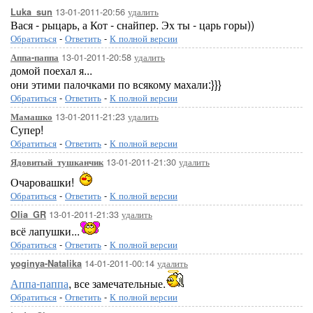
13-01-2011-20:56
удалить
Luka_sun
Вася - рыцарь, а Кот - снайпер. Эх ты - царь горы))
Обратиться
-
Ответить
-
К полной версии
13-01-2011-20:58
удалить
Аппа-паппа
домой поехал я...
они этими палочками по всякому махали:}}}
Обратиться
-
Ответить
-
К полной версии
13-01-2011-21:23
удалить
Мамашко
Супер!
Обратиться
-
Ответить
-
К полной версии
13-01-2011-21:30
удалить
Ядовитый_тушканчик
Очаровашки!
Обратиться
-
Ответить
-
К полной версии
13-01-2011-21:33
удалить
Olia_GR
всё лапушки...
Обратиться
-
Ответить
-
К полной версии
14-01-2011-00:14
удалить
yoginya-Natalika
Аппа-паппа
, все замечательные.
Обратиться
-
Ответить
-
К полной версии