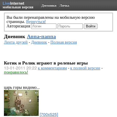
Live
Internet
Дневники
Личка
мобильная версия
Вы были перенаправлены на мобильную версию
страницы.
Вернуться!
Авторизация
Дневник
Аппа-паппа
Лента друзей
-
Дневник
-
Полная версия
Котик и Ролик играют в ролевые игры
13-01-2011 20:22
к комментариям
-
к полной версии
-
понравилось!
царь горы видимо...
[700x525]