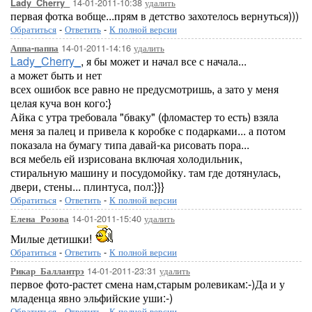
14-01-2011-10:38
удалить
Lady_Cherry_
первая фотка вобще...прям в детство захотелось вернуться)))
Обратиться
-
Ответить
-
К полной версии
14-01-2011-14:16
удалить
Аппа-паппа
Lady_Cherry_
, я бы может и начал все с начала...
а может быть и нет
всех ошибок все равно не предусмотришь, а зато у меня
целая куча вон кого:}
Айка с утра требовала "бваку" (фломастер то есть) взяла
меня за палец и привела к коробке с подарками... а потом
показала на бумагу типа давай-ка рисовать пора...
вся мебель ей изрисована включая холодильник,
стиральную машину и посудомойку. там где дотянулась,
двери, стены... плинтуса, пол:}}}
Обратиться
-
Ответить
-
К полной версии
14-01-2011-15:40
удалить
Елена_Розова
Милые детишки!
Обратиться
-
Ответить
-
К полной версии
14-01-2011-23:31
удалить
Рикар_Баллантрэ
первое фото-растет смена нам,старым ролевикам:-)Да и у
младенца явно эльфийские уши:-)
Обратиться
-
Ответить
-
К полной версии