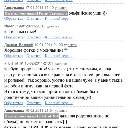
17-01-2011-15:19
удалить
Аппа-паппа
эльфийские уши:}}}
Ответ на комментарий Рикар_Баллантрэ
#
Обратиться
-
Ответить
-
К полной версии
19-01-2011-20:13
удалить
Nareni
какие классные!
Обратиться
-
Ответить
-
К полной версии
19-01-2011-21:23
удалить
Дракон_Великий
Хорошие фотки с мобильника"""
Обратиться
-
Ответить
-
К полной версии
16-02-2011-21:01
удалить
a_bit_of_M
требую продолжения! уже месяц этим снимкам, а люди
растут и становятся всё краше, всё эльфистей, рисовальней
и ролевее!!! так хорошо, уютно в вашем чуме! а у меня такие
же обои в иглу, как на первой фоте.
Это я к тому, что мне приятно хоть обоями быть
родственной вашей удивительной команде!)
Обратиться
-
Ответить
-
К полной версии
16-02-2011-21:04
удалить
Аппа-паппа
дальняя родственница по
Ответ на комментарий a_bit_of_M
#
обоям:} не может не радовать:}}}
фотки у Лю Luka_sun есть новые, у меня мобила снимает