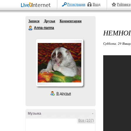
Регистрация
Вход
Рейтинги
Записи
Друзья
Комментарии
Аппа-паппа
НЕМНОГ
Суббота, 29 Январ
В друзья
Музыка
-
Все (107)