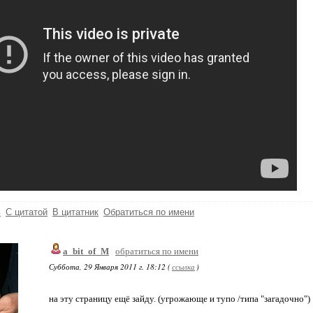
ь
С цитатой
В цитатник
Обратиться по имени
a_bit_of_M
обратиться по имени
Суббота, 29 Января 2011 г. 18:12 (
ссылка
)
на эту страницу ещё зайду. (угрожающе и тупо /типа "загадочно")