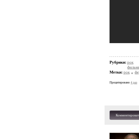
Рубрики:
рок
фильмы
Метки:
рок
фе
Процитировано
4 раз
Комментироват