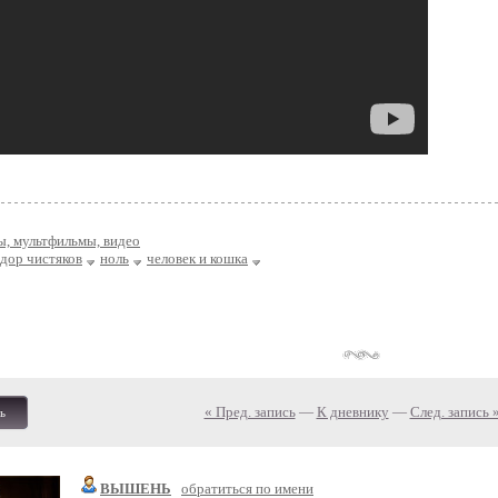
, мультфильмы, видео
дор чистяков
ноль
человек и кошка
« Пред. запись
—
К дневнику
—
След. запись 
ь
ВЫШЕНЬ
обратиться по имени