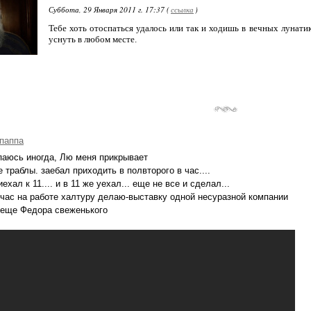
Суббота, 29 Января 2011 г. 17:37 (
ссылка
)
Тебе хоть отоспаться удалось или так и ходишь в вечных лунати
уснуть в любом месте.
паппа
аюсь иногда, Лю меня прикрывает
е траблы. заебал приходить в полвторого в час....
ехал к 11.... и в 11 же уехал... еще не все и сделал...
час на работе халтуру делаю-выставку одной несуразной компании
 еще Федора свеженького