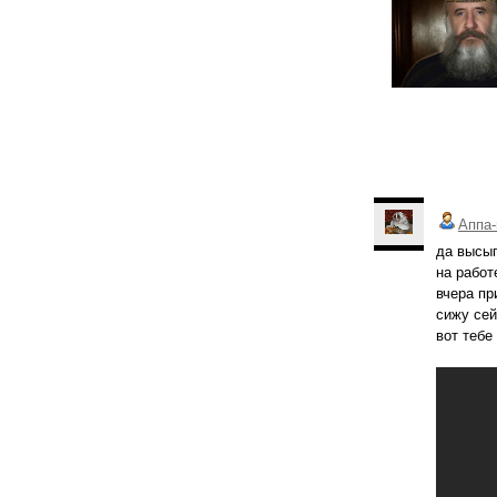
Аппа-
да высып
на работ
вчера при
сижу сей
вот тебе