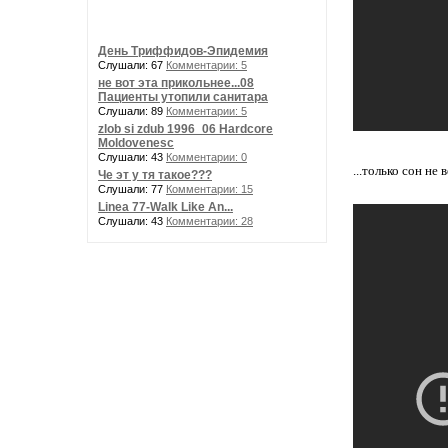
День Триффидов-Эпидемия
Слушали: 67
Комментарии: 5
не вот эта прикольнее...08
Пациенты утопили санитара
Слушали: 89
Комментарии: 5
zlob si zdub 1996_06 Hardcore
Moldovenesc
Слушали: 43
Комментарии: 0
...только сон не 
Че эт у тя такое???
Слушали: 77
Комментарии: 15
Linea 77-Walk Like An...
Слушали: 43
Комментарии: 28