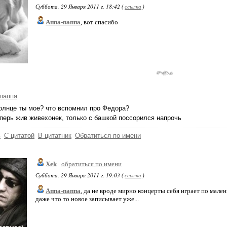
Суббота, 29 Января 2011 г. 18:42 (
ссылка
)
Аппа-паппа
, вот спасибо
паппа
солнце ты мое? что вспомнил про Федора?
еперь жив живехонек, только с башкой поссорился напрочь
ь
С цитатой
В цитатник
Обратиться по имени
Xek
обратиться по имени
Суббота, 29 Января 2011 г. 19:03 (
ссылка
)
Аппа-паппа
, да не вроде мирно концерты себя играет по мале
даже что то новое записывает уже...