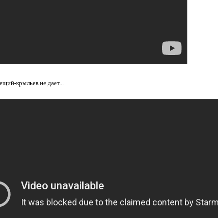
вещий-крыльев не дает...