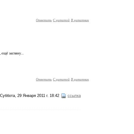
Ответить
С цитатой
В цитатник
ещё загляну...
Ответить
С цитатой
В цитатник
Суббота, 29 Января 2011 г. 18:42
ссылка