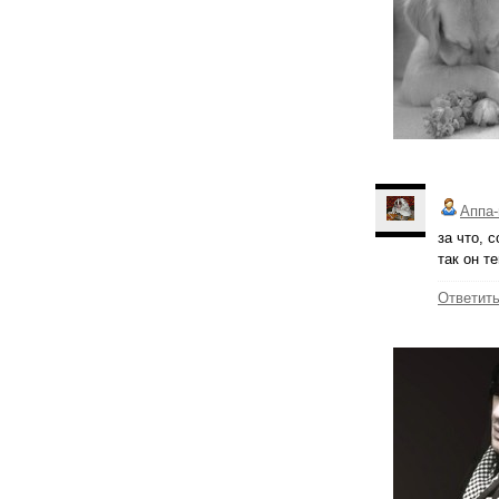
Аппа-
за что, 
так он т
Ответит