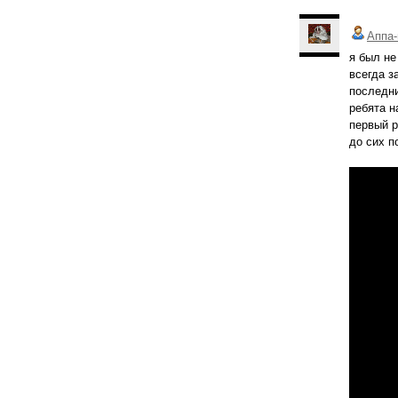
Аппа-
я был не
всегда з
последни
ребята н
первый р
до сих п