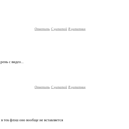
Ответить
С цитатой
В цитатник
рень с видео...
Ответить
С цитатой
В цитатник
я в тек флэш оно вообще не вставляется