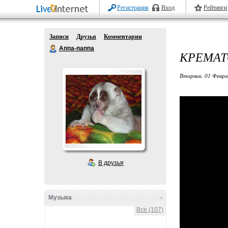
Регистрация
Вход
Рейтинги
Записи
Друзья
Комментарии
Аппа-паппа
КРЕМАТ
Вторник, 01 Февра
В друзья
Музыка
-
Все (107)