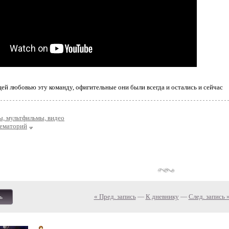
й любовью эту команду, офигительные они были всегда и остались и сейчас
, мультфильмы, видео
ематорий
« Пред. запись
—
К дневнику
—
След. запись 
ь