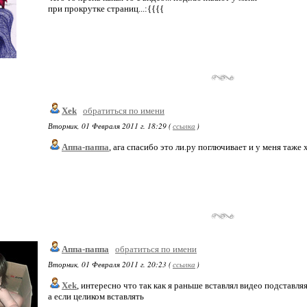
при прокрутке страниц...:{{{{
Xek
обратиться по имени
Вторник, 01 Февраля 2011 г. 18:29 (
ссылка
)
Аппа-паппа
, ага спасибо это ли.ру поглючивает и у меня таже х
Аппа-паппа
обратиться по имени
Вторник, 01 Февраля 2011 г. 20:23 (
ссылка
)
Xek
, интересно что так как я раньше вставлял видео подставля
а если целиком вставлять