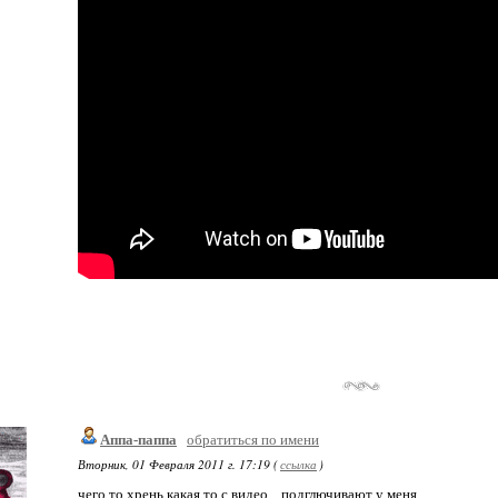
Аппа-паппа
обратиться по имени
Вторник, 01 Февраля 2011 г. 17:19 (
ссылка
)
чего то хрень какая то с видео... подглючивают у меня