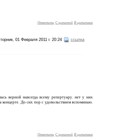
Ответить
С цитатой
В цитатник
торник, 01 Февраля 2011 г. 20:24
ссылка
ась верной навсегда всему репертуару. нет у них
а концерте. До сих пор с удовольствием вспоминаю.
Ответить
С цитатой
В цитатник