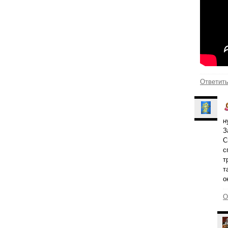
Ответит
н
З
С
с
т
т
о
О