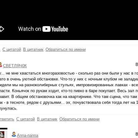
ь
С цитатой
В цитатник
Обратиться по имени
В
СВЕТЛЯЧ0К
у... не мне хвастаться многоразовостью - сколько раз они были у нас в г
ато в очень уютной обстановке. Что-то у них с ночным клубом не залади
идели мы на разноколиберных стульях, импровизированных лавках - все
пасти. Коньячок по рукам ходит, кто-то пивко в баре покупает. Весь зал 
равит. В общем обстановочка как на квартирнике. Что там сцена, что там
ак - в тесноте, рядом с друзьями... эх, почувствовала себя тогда лет на
кунулась.
тветить
С цитатой
В цитатник
Обратиться по имени
В
Аппа-паппа