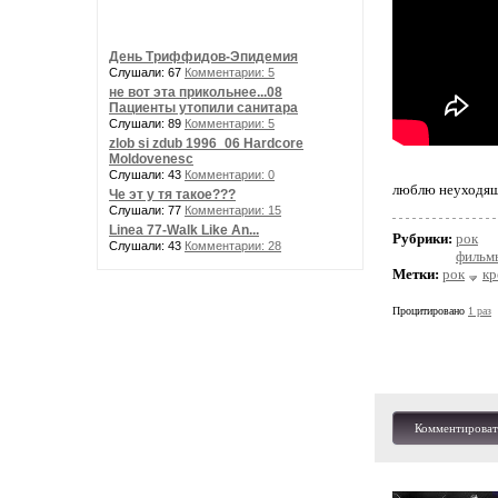
День Триффидов-Эпидемия
Слушали: 67
Комментарии: 5
не вот эта прикольнее...08
Пациенты утопили санитара
Слушали: 89
Комментарии: 5
zlob si zdub 1996_06 Hardcore
Moldovenesc
Слушали: 43
Комментарии: 0
люблю неуходяще
Че эт у тя такое???
Слушали: 77
Комментарии: 15
Linea 77-Walk Like An...
Рубрики:
рок
Слушали: 43
Комментарии: 28
фильмы
Метки:
рок
кр
Процитировано
1 раз
Комментироват