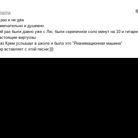
В
паппа
 раз и не два
амечательно и душевно
й раз были давно уже с Лю, были скрипичное соло минут на 10 и гитарно
астоящие виртуозы
аз Крем услышал в школе и была это "Реанимационная машина"
ор вставляет с этой песни:}}}