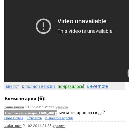
вверх^
к полной версии
понравилось!
в evernote
Комментарии (6):
21-02-2011-21:11
удалить
Аппа-паппа
зачем ты пришла сюда?
Ответ на комментарий Luka_sun
#
Обратиться
-
Ответить
-
К полной версии
21-02-2011-21:35
удалить
Luka_sun