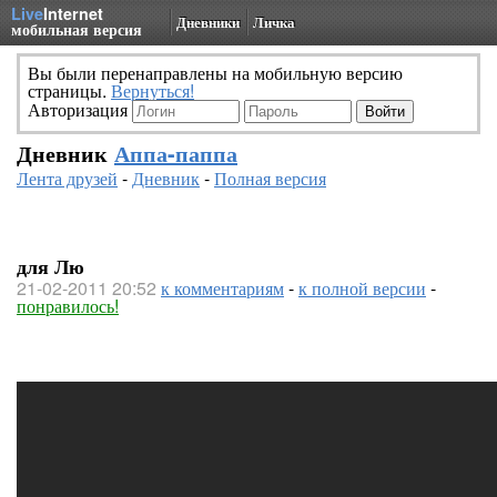
Live
Internet
Дневники
Личка
мобильная версия
Вы были перенаправлены на мобильную версию
страницы.
Вернуться!
Авторизация
Дневник
Аппа-паппа
Лента друзей
-
Дневник
-
Полная версия
для Лю
21-02-2011 20:52
к комментариям
-
к полной версии
-
понравилось!