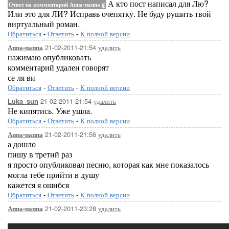
А кто пост написал для Лю?
Ответ на комментарий Аппа-паппа
#
Или это для ЛИ? Исправь очепятку. Не буду рушить твой
виртуальный роман.
Обратиться
-
Ответить
-
К полной версии
21-02-2011-21:54
удалить
Аппа-паппа
нажимаю опубликовать
комментарий удален говорят
се ля ви
Обратиться
-
Ответить
-
К полной версии
21-02-2011-21:54
удалить
Luka_sun
Не кипятись. Уже ушла.
Обратиться
-
Ответить
-
К полной версии
21-02-2011-21:56
удалить
Аппа-паппа
а дошло
пишу в третий раз
я просто опубликовал песню, которая как мне показалось
могла тебе прийти в душу
кажется я ошибся
Обратиться
-
Ответить
-
К полной версии
21-02-2011-23:28
удалить
Аппа-паппа