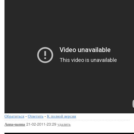
Обратиться
-
Ответить
-
К полной версии
21-02-2011-23:29
удалить
Аппа-паппа