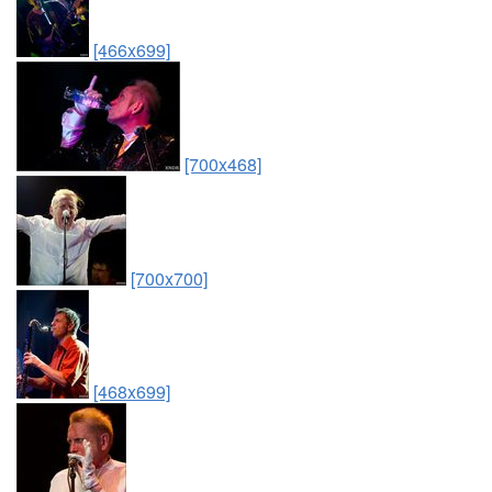
[466x699]
[700x468]
[700x700]
[468x699]