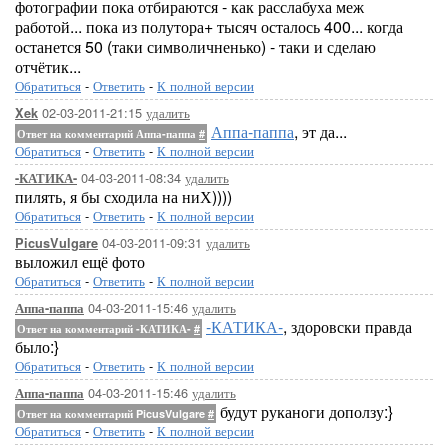
фотографии пока отбираются - как расслабуха меж
работой... пока из полутора+ тысяч осталось 400... когда
останется 50 (таки символичненько) - таки и сделаю
отчётик...
Обратиться
-
Ответить
-
К полной версии
02-03-2011-21:15
удалить
Xek
Аппа-паппа
, эт да...
Ответ на комментарий Аппа-паппа
#
Обратиться
-
Ответить
-
К полной версии
04-03-2011-08:34
удалить
-КАТИКА-
пилять, я бы сходила на ниХ))))
Обратиться
-
Ответить
-
К полной версии
04-03-2011-09:31
удалить
PicusVulgare
выложил ещё фото
Обратиться
-
Ответить
-
К полной версии
04-03-2011-15:46
удалить
Аппа-паппа
-КАТИКА-
, здоровски правда
Ответ на комментарий -КАТИКА-
#
было:}
Обратиться
-
Ответить
-
К полной версии
04-03-2011-15:46
удалить
Аппа-паппа
будут руканоги доползу:}
Ответ на комментарий PicusVulgare
#
Обратиться
-
Ответить
-
К полной версии