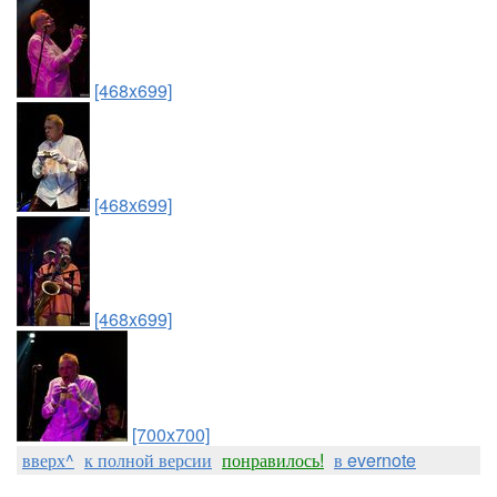
[468x699]
[468x699]
[468x699]
[700x700]
вверх^
к полной версии
понравилось!
в evernote