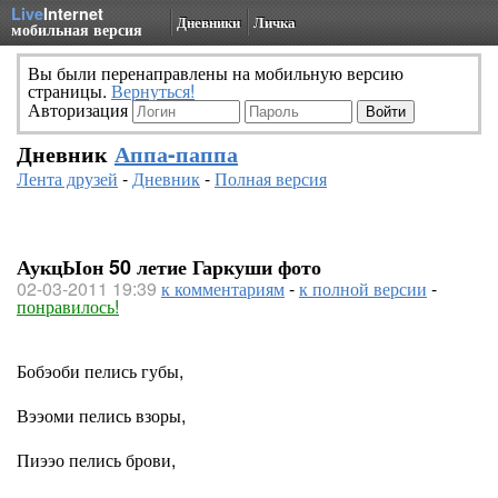
Live
Internet
Дневники
Личка
мобильная версия
Вы были перенаправлены на мобильную версию
страницы.
Вернуться!
Авторизация
Дневник
Аппа-паппа
Лента друзей
-
Дневник
-
Полная версия
АукцЫон 50 летие Гаркуши фото
02-03-2011 19:39
к комментариям
-
к полной версии
-
понравилось!
Бобэоби пелись губы,
Вээоми пелись взоры,
Пиээо пелись брови,