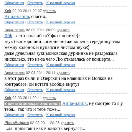
Обратиться
-
Ответить
-
К полной версии
02-03-2011-20:07
удалить
Xek
Аппа-паппа
, спасиб...
Обратиться
-
Ответить
-
К полной версии
02-03-2011-20:09
удалить
Аппа-паппа
Xek
, за что спасиб то? фоткал не я:}}}
звук был хороший... я конечно же зашел в серединку зала
между колонок и купался в чистом звуке:}
даже дудельная аукцыоновская дурнинка не раздражала
нисколько, это из-за чего Лю отказалась от концерта...
Обратиться
-
Ответить
-
К полной версии
02-03-2011-20:11
удалить
Аппа-паппа
в этот раз были и Озерский на клавишах и Волков на
контрабасе, он кстати вообще виртуз
Обратиться
-
Ответить
-
К полной версии
02-03-2011-20:11
удалить
Xek
Аппа-паппа
, ну смотрю то я у
Ответ на комментарий Аппа-паппа
#
тебя... так что и тебе тоже...
Обратиться
-
Ответить
-
К полной версии
02-03-2011-20:25
удалить
PicusVulgare
...да, прям таки как в юность вернулся...