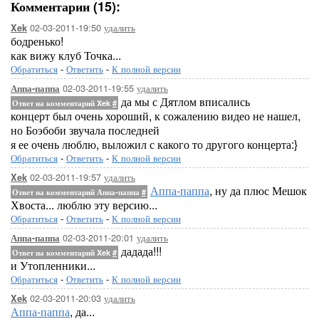
Комментарии (15):
02-03-2011-19:50
удалить
Xek
бодренько!
как вижу клуб Точка...
Обратиться
-
Ответить
-
К полной версии
02-03-2011-19:55
удалить
Аппа-паппа
да мы с Дятлом вписались
Ответ на комментарий Xek
#
концерт был очень хороший, к сожалению видео не нашел,
но Боэбоби звучала последней
я ее очень люблю, выложил с какого то другого концерта:}
Обратиться
-
Ответить
-
К полной версии
02-03-2011-19:57
удалить
Xek
Аппа-паппа
, ну да плюс Мешок
Ответ на комментарий Аппа-паппа
#
Хвоста... люблю эту версию...
Обратиться
-
Ответить
-
К полной версии
02-03-2011-20:01
удалить
Аппа-паппа
дадада!!!
Ответ на комментарий Xek
#
и Утопленники...
Обратиться
-
Ответить
-
К полной версии
02-03-2011-20:03
удалить
Xek
Аппа-паппа
, да...