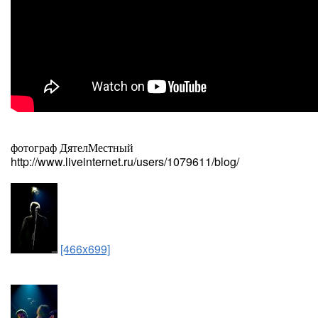
фотограф ДятелМестный
http://www.liveinternet.ru/users/1079611/blog/
[466x699]