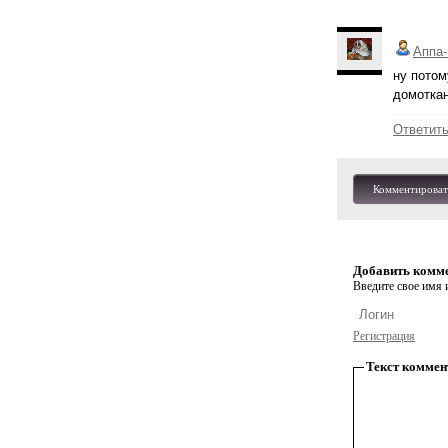
Аппа-
ну потому
домоткан
Ответит
Комментироват
Добавить комм
Введите свое имя и
Регистрация
Текст коммен