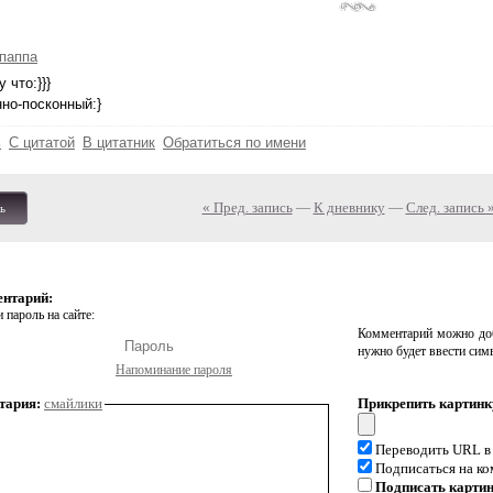
паппа
 что:}}}
но-посконный:}
ь
С цитатой
В цитатник
Обратиться по имени
« Пред. запись
—
К дневнику
—
След. запись 
ь
ентарий:
 пароль на сайте:
Комментарий можно доб
нужно будет ввести сим
Напоминание пароля
тария:
смайлики
Прикрепить картинк
Переводить URL в
Подписаться на к
Подписать карти