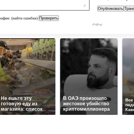
рафии: (найти ошибки)
Не ешьте эту
В ОАЭ произошло
Все
готовую еду из
жестокое убийство
пад
магазина: список
криптомиллионера
Кав