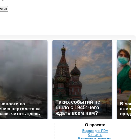
Таких событий не
 новости по
В магаз
было с 1945: чего
ению вертолета на
ажиотаж 
ждать всем нам?
казе: читать здесь
продукта
О проекте
Версия для PDA
Контакты
Разместить рекламу