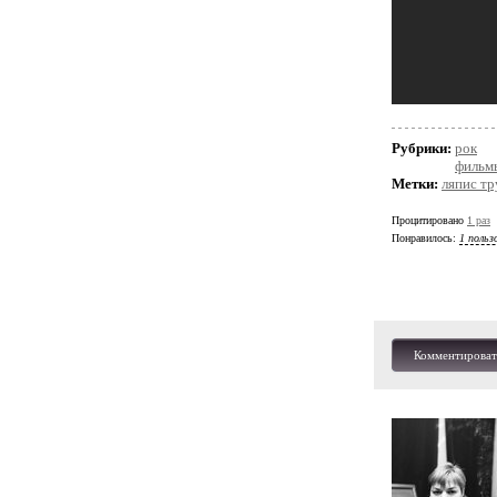
Рубрики:
рок
фильмы
Метки:
ляпис т
Процитировано
1 раз
Понравилось:
1 польз
Комментироват