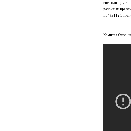
символизирует 
разбитым врагом
Iro4ka112 3 mon
Комитет Охраны 