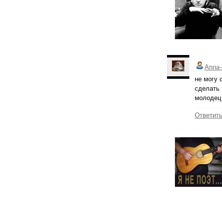
Аппа-
не могу 
сделать 
молодец
Ответит