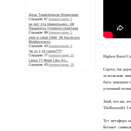
День Триффидов-Эпидемия
Слушали: 67
Комментарии: 5
не вот эта прикольнее...08
Пациенты утопили санитара
Слушали: 89
Комментарии: 5
zlob si zdub 1996_06 Hardcore
Moldovenesc
Слушали: 43
Комментарии: 0
Че эт у тя такое???
Слушали: 77
Комментарии: 15
Highest Rated C
Linea 77-Walk Like An...
Слушали: 43
Комментарии: 28
Серега, так держ
за несколько ли
быть замешано н
успешный челов
Знай, что нас, к
TheBenson81 3 m
Тут метафора н
Бегемот символ