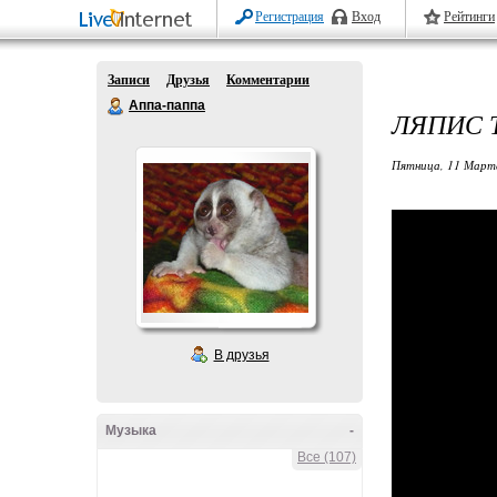
Регистрация
Вход
Рейтинги
Записи
Друзья
Комментарии
Аппа-паппа
ЛЯПИС 
Пятница, 11 Марта
В друзья
Музыка
-
Все (107)