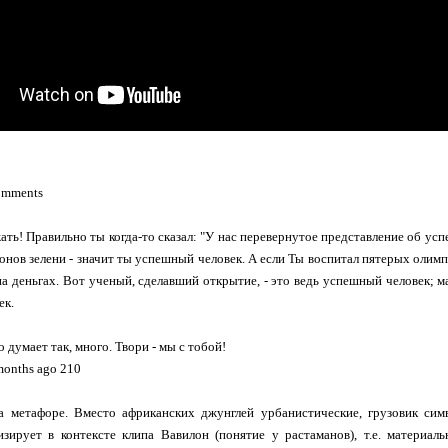
omments
ать! Правильно ты когда-то сказал: "У нас перевернутое представление об успех
монов зелени - значит ты успешный человек. А если Ты воспитал пятерых олим
а деньгах. Вот ученый, сделавший открытие, - это ведь успешный человек; м
ек.
то думает так, много. Твори - мы с тобой!
onths ago 210
а метафоре. Вместо африканских джунглей урбанистические, грузовик симв
изирует в контексте клипа Вавилон (понятие у растаманов), т.е. материа