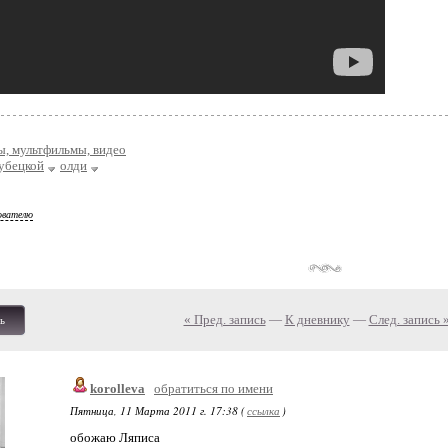
, мультфильмы, видео
рубецкой
олди
ователю
« Пред. запись
—
К дневнику
—
След. запись 
ь
korolleva
обратиться по имени
Пятница, 11 Марта 2011 г. 17:38 (
ссылка
)
обожаю Ляписа