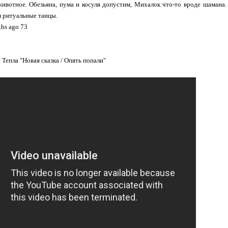
животное. Обезьяна, пума и косуля допустим, Михалок что-то вроде шамана
 ритуальные танцы.
ths ago 73
Тепла "Новая сказка / Опять попали"