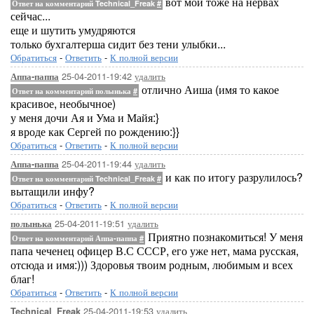
вот мои тоже на нервах
Ответ на комментарий Technical_Freak
#
сейчас...
еще и шутить умудряются
только бухгалтерша сидит без тени улыбки...
Обратиться
-
Ответить
-
К полной версии
25-04-2011-19:42
удалить
Аппа-паппа
отлично Аиша (имя то какое
Ответ на комментарий полынька
#
красивое, необычное)
у меня дочи Ая и Ума и Майя:}
я вроде как Сергей по рождению:}}
Обратиться
-
Ответить
-
К полной версии
25-04-2011-19:44
удалить
Аппа-паппа
и как по итогу разрулилось?
Ответ на комментарий Technical_Freak
#
вытащили инфу?
Обратиться
-
Ответить
-
К полной версии
25-04-2011-19:51
удалить
полынька
Приятно познакомиться! У меня
Ответ на комментарий Аппа-паппа
#
папа чеченец офицер В.С СССР, его уже нет, мама русская,
отсюда и имя:))) Здоровья твоим родным, любимым и всех
благ!
Обратиться
-
Ответить
-
К полной версии
25-04-2011-19:53
удалить
Technical_Freak