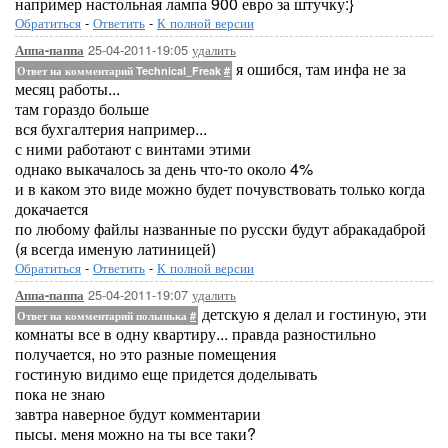
например настольная лампа 900 евро за штучку:}
Обратиться
-
Ответить
-
К полной версии
25-04-2011-19:05
удалить
Аппа-паппа
я ошибся, там инфа не за
Ответ на комментарий Technical_Freak
#
месяц работы...
там гораздо больше
вся бухгалтерия например...
с ними работают с винтами этими
однако выкачалось за день что-то около 4%
и в каком это виде можно будет почувствовать только когда
докачается
по любому файлы названные по русски будут абракадаброй
(я всегда именую латиницей)
Обратиться
-
Ответить
-
К полной версии
25-04-2011-19:07
удалить
Аппа-паппа
детскую я делал и гостиную, эти
Ответ на комментарий полынька
#
комнаты все в одну квартиру... правда разностильно
получается, но это разные помещения
гостиную видимо еще придется доделывать
пока не знаю
завтра наверное будут комментарии
пысы. меня можно на ты все таки?