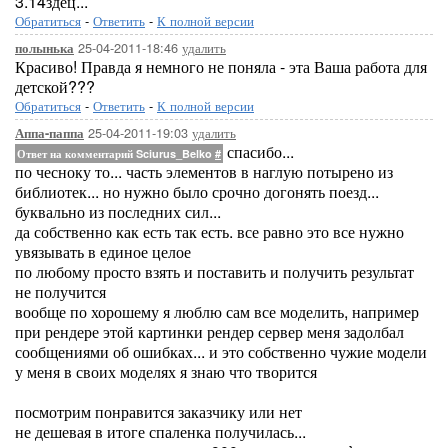
3.14здец...
Обратиться
-
Ответить
-
К полной версии
25-04-2011-18:46
удалить
полынька
Красиво! Правда я немного не поняла - эта Ваша работа для
детской???
Обратиться
-
Ответить
-
К полной версии
25-04-2011-19:03
удалить
Аппа-паппа
спасибо...
Ответ на комментарий Sciurus_Belko
#
по чесноку то... часть элементов в наглую потырено из
библиотек... но нужно было срочно догонять поезд...
буквально из последних сил...
да собственно как есть так есть. все равно это все нужно
увязывать в единое целое
по любому просто взять и поставить и получить результат
не получится
вообще по хорошему я люблю сам все моделить, например
при рендере этой картинки рендер сервер меня задолбал
сообщениями об ошибках... и это собственно чужие модели
у меня в своих моделях я знаю что творится
посмотрим понравится заказчику или нет
не дешевая в итоге спаленка получилась...