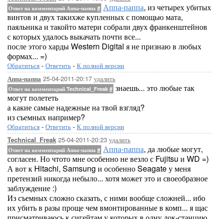
Аппа-паппа
, из четырех убитых
Ответ на комментарий Аппа-паппа
#
винтов и двух такихже купленных с помощью мата,
паяльника и такойто матери собрали двух франкенштейнов
с которых удалось выкачать почти все...
после этого харды Western Digital я не признаю в любых
формах... =)
Обратиться
-
Ответить
-
К полной версии
25-04-2011-20:17
удалить
Аппа-паппа
знаешь... это любые так
Ответ на комментарий Technical_Freak
#
могут полететь
а какие самые надежные на твой взгляд?
из съемных например?
Обратиться
-
Ответить
-
К полной версии
25-04-2011-20:23
удалить
Technical_Freak
Аппа-паппа
, да любые могут,
Ответ на комментарий Аппа-паппа
#
согласен. Но чтото мне особенно не везло с Fujitsu и WD =)
А вот к Hitachi, Samsung и особенно Seagate у меня
претензий никогда небыло... хотя может это и своеобразное
заблуждение :)
Из съемных сложно сказать, с ними вообще сложней... ибо
их убить в разы проще чем вмонтированные в комп... я щас
присматриваюсь к сигейтам у которых в одну док-станцию