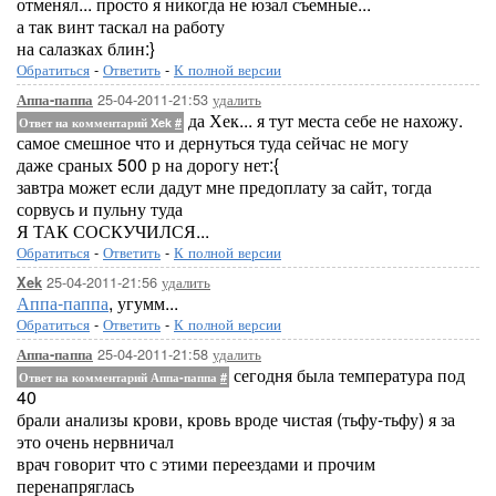
отменял... просто я никогда не юзал съемные...
а так винт таскал на работу
на салазках блин:}
Обратиться
-
Ответить
-
К полной версии
25-04-2011-21:53
удалить
Аппа-паппа
да Хек... я тут места себе не нахожу.
Ответ на комментарий Xek
#
самое смешное что и дернуться туда сейчас не могу
даже сраных 500 р на дорогу нет:{
завтра может если дадут мне предоплату за сайт, тогда
сорвусь и пульну туда
Я ТАК СОСКУЧИЛСЯ...
Обратиться
-
Ответить
-
К полной версии
25-04-2011-21:56
удалить
Xek
Аппа-паппа
, угумм...
Обратиться
-
Ответить
-
К полной версии
25-04-2011-21:58
удалить
Аппа-паппа
сегодня была температура под
Ответ на комментарий Аппа-паппа
#
40
брали анализы крови, кровь вроде чистая (тьфу-тьфу) я за
это очень нервничал
врач говорит что с этими переездами и прочим
перенапряглась