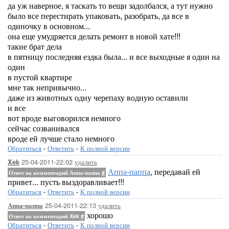
да уж наверное, я таскать то вещи задолбался, а тут нужно
было все перестирать упаковать, разобрать, да все в
одиночку в основном...
она еще умудряется делать ремонт в новой хате!!!
такие брат дела
в пятницу последняя ездка была... и все выходные я один на
один
в пустой квартире
мне так непривычно...
даже из животных одну черепаху водную оставили
и все
вот вроде выговорился немного
сейчас созванивался
вроде ей лучше стало немного
Обратиться
-
Ответить
-
К полной версии
25-04-2011-22:02
удалить
Xek
Аппа-паппа
, передавай ей
Ответ на комментарий Аппа-паппа
#
привет... пусть выздоравливает!!!
Обратиться
-
Ответить
-
К полной версии
25-04-2011-22:13
удалить
Аппа-паппа
хорошо
Ответ на комментарий Xek
#
Обратиться
-
Ответить
-
К полной версии