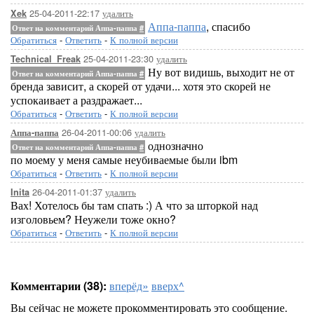
25-04-2011-22:17
удалить
Xek
Аппа-паппа
, спасибо
Ответ на комментарий Аппа-паппа
#
Обратиться
-
Ответить
-
К полной версии
25-04-2011-23:30
удалить
Technical_Freak
Ну вот видишь, выходит не от
Ответ на комментарий Аппа-паппа
#
бренда зависит, а скорей от удачи... хотя это скорей не
успокаивает а раздражает...
Обратиться
-
Ответить
-
К полной версии
26-04-2011-00:06
удалить
Аппа-паппа
однозначно
Ответ на комментарий Аппа-паппа
#
по моему у меня самые неубиваемые были ibm
Обратиться
-
Ответить
-
К полной версии
26-04-2011-01:37
удалить
Inita
Вах! Хотелось бы там спать :) А что за шторкой над
изголовьем? Неужели тоже окно?
Обратиться
-
Ответить
-
К полной версии
Комментарии (38):
вперёд»
вверх^
Вы сейчас не можете прокомментировать это сообщение.