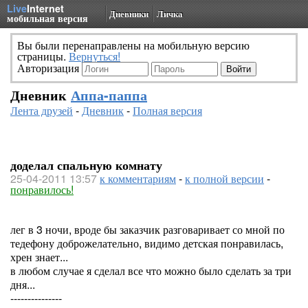
Live
Internet
Дневники
Личка
мобильная версия
Вы были перенаправлены на мобильную версию
страницы.
Вернуться!
Авторизация
Дневник
Аппа-паппа
Лента друзей
-
Дневник
-
Полная версия
доделал спальную комнату
25-04-2011 13:57
к комментариям
-
к полной версии
-
понравилось!
лег в 3 ночи, вроде бы заказчик разговаривает со мной по
тедефону доброжелательно, видимо детская понравилась,
хрен знает...
в любом случае я сделал все что можно было сделать за три
дня...
---------------