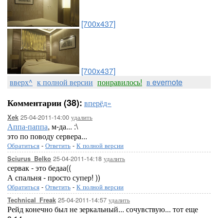
[700x437]
[700x437]
вверх^
к полной версии
понравилось!
в evernote
Комментарии (38):
вперёд»
25-04-2011-14:00
удалить
Xek
Аппа-паппа
, м-да... :\
это по поводу сервера...
Обратиться
-
Ответить
-
К полной версии
25-04-2011-14:18
удалить
Sciurus_Belko
сервак - это бедаа((
А спальня - просто супер! ))
Обратиться
-
Ответить
-
К полной версии
25-04-2011-14:57
удалить
Technical_Freak
Рейд конечно был не зеркальный... сочувствую... тот еще