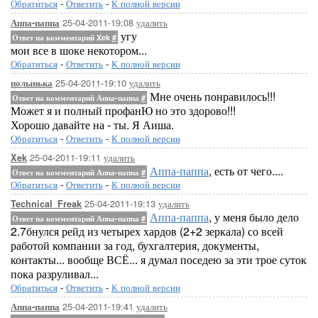
Обратиться
-
Ответить
-
К полной версии
25-04-2011-19:08
удалить
Аппа-паппа
угу
Ответ на комментарий Xek
#
мои все в шоке некотором...
Обратиться
-
Ответить
-
К полной версии
25-04-2011-19:10
удалить
полынька
Мне очень понравилось!!!
Ответ на комментарий Аппа-паппа
#
Может я и полный профанЮ но это здорово!!!
Хорошо давайте на - ты. Я Аиша.
Обратиться
-
Ответить
-
К полной версии
25-04-2011-19:11
удалить
Xek
Аппа-паппа
, есть от чего....
Ответ на комментарий Аппа-паппа
#
Обратиться
-
Ответить
-
К полной версии
25-04-2011-19:13
удалить
Technical_Freak
Аппа-паппа
, у меня было дело
Ответ на комментарий Аппа-паппа
#
2.7бнулся рейд из четырех хардов (2+2 зеркала) со всей
работой компании за год, бухгалтерия, документы,
контакты... вообще ВСЁ... я думал поседею за эти трое суток
пока разруливал...
Обратиться
-
Ответить
-
К полной версии
25-04-2011-19:41
удалить
Аппа-паппа