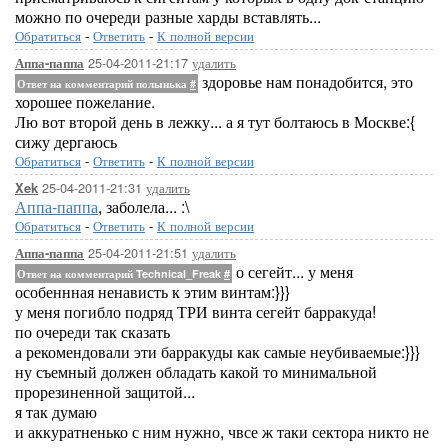
можно по очереди разные харды вставлять...
Обратиться
-
Ответить
-
К полной версии
25-04-2011-21:17
удалить
Аппа-паппа
здоровье нам понадобится, это
Ответ на комментарий полынька
#
хорошее пожелание.
Лю вот второй день в лежку... а я тут болтаюсь в Москве:{
сижу дергаюсь
Обратиться
-
Ответить
-
К полной версии
25-04-2011-21:31
удалить
Xek
Аппа-паппа
, заболела... :\
Обратиться
-
Ответить
-
К полной версии
25-04-2011-21:51
удалить
Аппа-паппа
о сегейт... у меня
Ответ на комментарий Technical_Freak
#
особеннная ненависть к этим винтам:}}}
у меня погибло подряд ТРИ винта сегейт барракуда!
по очереди так сказать
а рекомендовали эти барракуды как самые неубиваемые:}}}
ну съемный должен обладать какой то минимальной
прорезиненной защитой...
я так думаю
и аккуратненько с ним нужно, чвсе ж таки сектора никто не