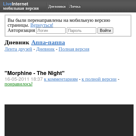
Live
Internet
Дневники
Личка
мобильная версия
Вы были перенаправлены на мобильную версию
страницы.
Вернуться!
Авторизация
Дневник
Аппа-паппа
Лента друзей
-
Дневник
-
Полная версия
"Morphine - The Night"
16-05-2011 18:37
к комментариям
-
к полной версии
-
понравилось!