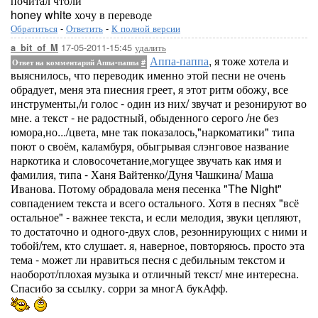
почитал чтоли
honey white хочу в переводе
Обратиться
-
Ответить
-
К полной версии
17-05-2011-15:45
удалить
a_bit_of_M
Аппа-паппа
, я тоже хотела и
Ответ на комментарий Аппа-паппа
#
выяснилось, что переводик именно этой песни не очень
обрадует, меня эта пиесния греет, я этот ритм обожу, все
инструменты,/и голос - один из них/ звучат и резонируют во
мне. а текст - не радостный, обыденного серого /не без
юмора,но.../цвета, мне так показалось,"наркоматики" типа
поют о своём, каламбуря, обыгрывая слэнговое название
наркотика и словосочетание,могущее звучать как имя и
фамилия, типа - Ханя Вайтенко/Дуня Чашкина/ Маша
Иванова. Потому обрадовала меня песенка "The Night"
совпадением текста и всего остального. Хотя в песнях "всё
остальное" - важнее текста, и если мелодия, звуки цепляют,
то достаточно и одного-двух слов, резоннирующих с ними и
тобой/тем, кто слушает. я, наверное, повторяюсь. просто эта
тема - может ли нравиться песня с дебильным текстом и
наоборот/плохая музыка и отличный текст/ мне интересна.
Спасибо за ссылку. сорри за многА букАфф.