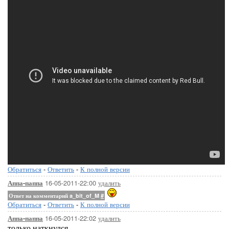
Обратиться
-
Ответить
-
К полной версии
16-05-2011-22:00
удалить
Аппа-паппа
Ответ на комментарий a_bit_of_M
#
Обратиться
-
Ответить
-
К полной версии
16-05-2011-22:02
удалить
Аппа-паппа
только наткнулся