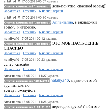
17-05-2011-00:07
удалить
a_bit_of_M
ясно-понятно. спасибо! берём)))
Ответ на комментарий Аппа-паппа
#
Обратиться
-
Ответить
-
К полной версии
17-05-2011-00:10
удалить
a_bit_of_M
Аппа-паппа
, в закладочки
Ответ на комментарий Аппа-паппа
#
возьму. интересно.
Обратиться
-
Ответить
-
К полной версии
17-05-2011-09:12
удалить
nataliya40
ЭТО МОЕ НАСТРОЕНИЕ!
Ответ на комментарий Аппа-паппа
#
СПАСИБО
Обратиться
-
Ответить
-
К полной версии
17-05-2011-09:23
удалить
nataliya40
супер! спасибо
Обратиться
-
Ответить
-
К полной версии
17-05-2011-14:27
удалить
Аппа-паппа
nataliya40
, я давно от этой
Ответ на комментарий nataliya40
#
группы улетаю...
всегда пожалуйста
Обратиться
-
Ответить
-
К полной версии
17-05-2011-14:28
удалить
Аппа-паппа
переводик другой? я бы это
Ответ на комментарий a_bit_of_M
#