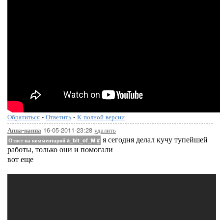
Обратиться
-
Ответить
-
К полной версии
16-05-2011-23:28
удалить
Аппа-паппа
я сегодня делал кучу тупейшей
Ответ на комментарий a_bit_of_M
#
работы, только они и помогали
вот еще