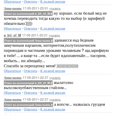
Обратиться
-
Ответить
-
К полной версии
17-05-2011-20:01
удалить
Аппа-паппа
ну хорошо. если белый мед не
Ответ на комментарий a_bit_of_M
#
хочешь переводить тогда какую то на выбор (и зарифмуй
обязательно:}}}})
Обратиться
-
Ответить
-
К полной версии
17-05-2011-20:21
удалить
a_bit_of_M
здиваисся над бедным
Ответ на комментарий Аппа-паппа
#
замучиным нарзаном, интернетом,полутихничисим
пириводам и частными уроками чилавекам ? ща,зарифмую
я тибе! ... а ваще-та ...если будит вдахнавеньйе.... пасорим,
мобыть... ни абищайу...
Спасибо за переоценку меня! )))))))))))))))))
Обратиться
-
Ответить
-
К полной версии
17-05-2011-22:37
удалить
Аппа-паппа
жылатэлно
Ответ на комментарий a_bit_of_M
#
выхсокохуебжественным стайлом...
Обратиться
-
Ответить
-
К полной версии
17-05-2011-22:37
удалить
Аппа-паппа
а вопсче... назвалась груздем
Ответ на комментарий Аппа-паппа
#
Обратиться
-
Ответить
-
К полной версии