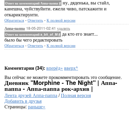
ну, дяденька, вы стайл,
Ответ на комментарий Аппа-паппа
#
канешна, чуйствуйити. ежели чиво, патскажити и
откариктируити.
Обратиться
-
Ответить
-
К полной версии
18-05-2011-02:41
удалить
Аппа-паппа
да кто его знает...
Ответ на комментарий a_bit_of_M
#
было бы чего редактировать
Обратиться
-
Ответить
-
К полной версии
Комментарии (34):
вперёд»
вверх^
Вы сейчас не можете прокомментировать это сообщение.
Дневник "Morphine - The Night" | Аппа-
паппа - Аппа-паппа рок-архив |
Лента друзей Аппа-паппа
/
Полная версия
Добавить в друзья
Страницы:
раньше»