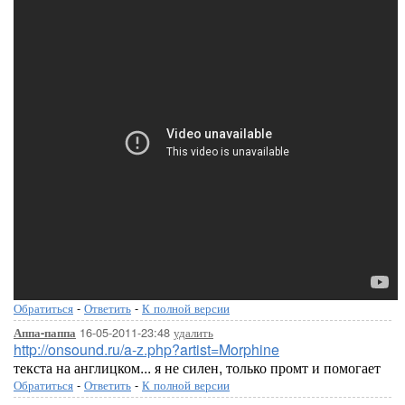
Обратиться
-
Ответить
-
К полной версии
16-05-2011-23:48
удалить
Аппа-паппа
http://onsound.ru/a-z.php?artist=Morphine
текста на англицком... я не силен, только промт и помогает
Обратиться
-
Ответить
-
К полной версии