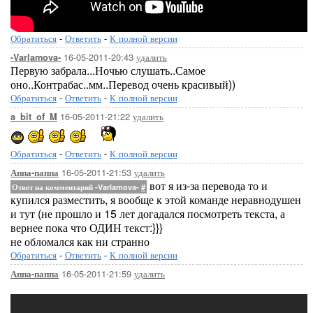
Обратиться
-
Ответить
-
К полной версии
16-05-2011-20:43
удалить
-Varlamova-
Первую забрала...Ночью слушать..Самое
оно..Контрабас..мм..Перевод очень красивый))
Обратиться
-
Ответить
-
К полной версии
16-05-2011-21:22
удалить
a_bit_of_M
Обратиться
-
Ответить
-
К полной версии
16-05-2011-21:53
удалить
Аппа-паппа
вот я из-за перевода то и
Ответ на комментарий -Varlamova-
#
купился разместить, я вообще к этой команде неравнодушен
и тут (не прошло и 15 лет догадался посмотреть текста, а
вернее пока что ОДИН текст:}}}
не обломался как ни странно
Обратиться
-
Ответить
-
К полной версии
16-05-2011-21:59
удалить
Аппа-паппа