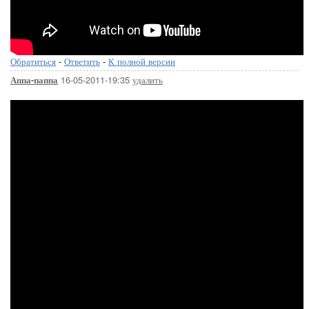
Обратиться
-
Ответить
-
К полной версии
16-05-2011-19:35
удалить
Аппа-паппа