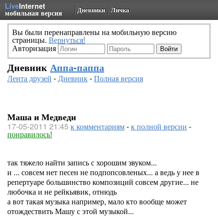
Live
Internet
Дневники
Личка
мобильная версия
Вы были перенаправлены на мобильную версию
страницы.
Вернуться!
Авторизация
Дневник
Аппа-паппа
Лента друзей
-
Дневник
-
Полная версия
Маша и Медведи
17-05-2011 21:45
к комментариям
-
к полной версии
-
понравилось!
так тяжело найти запись с хорошим звуком...
и ... совсем нет песен не подпопсовленых... а ведь у нее в
репертуаре большинство композиций совсем другие... не
любочка и не рейкьявик, отнюдь
а вот такая музыка например, мало кто вообще может
отождествить Машу с этой музыкой...