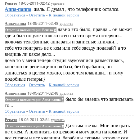
18-05-2011-02:42
удалить
Ренато
Аппа-паппа
, жаль. Я думал , что телефончик остался.
Обратиться
-
Ответить
-
К полной версии
18-05-2011-02:48
удалить
Аппа-паппа
давно это было, правда... он может
Ответ на комментарий Ренато
#
где и был но уже столько всего за это время потеряно...
включая телефонные аппараты и записные книжки...
тебе что поиграть не с кем или тебе звезду подавай? а то
видишь ли какое дело...
дома то у меня теперь студия звукозаписи разместилась,
конечно не репетиционная база, без барабанов, но
записаться в целом можно, голос там клавиши... и тому
подобные гитары:}
Обратиться
-
Ответить
-
К полной версии
18-05-2011-02:48
удалить
Аппа-паппа
было бы знаешь что записывать
Ответ на комментарий Аппа-паппа
#
то...
Обратиться
-
Ответить
-
К полной версии
18-05-2011-02:54
удалить
Ренато
Да я сам звезда. Мне поиграть
Ответ на комментарий Аппа-паппа
#
не с кем. А прописать потреково я могу дома на компе. И
все гитары и все клавиши, барабаны лупами, которые сам