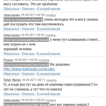
могу составить. Это не проблема
Обратиться
-
Ответить
-
К полной версии
18-05-2011-02:56
удалить
Аппа-паппа
очень молодец что я могу сказать
Ответ на комментарий Ренато
#
дай послушать что там насочинялось
Обратиться
-
Ответить
-
К полной версии
18-05-2011-03:00
удалить
Аппа-паппа
у меня тут клавишник стонет...
Ответ на комментарий Аппа-паппа
#
ему играть не с кем
хороший человек
Обратиться
-
Ответить
-
К полной версии
18-05-2011-03:03
удалить
Ренато
На здоровье.
Ответ на комментарий Аппа-паппа
#
http://www.realmusic.ru/renato/
Обратиться
-
Ответить
-
К полной версии
18-05-2011-09:11
удалить
Total_Noise
О, а я как раз тут на днях её альбомы переслушивала) Сто
лет не слышала, а тут что-то нашло)
Обратиться
-
Ответить
-
К полной версии
18-05-2011-20:43
удалить
Аппа-паппа
вот вот именно нашло:}
Ответ на комментарий Total_Noise
#