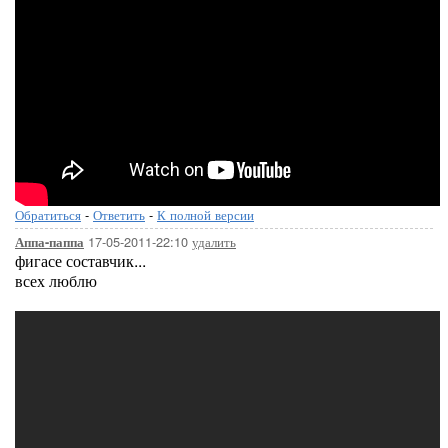
Обратиться
-
Ответить
-
К полной версии
17-05-2011-22:10
удалить
Аппа-паппа
фигасе составчик...
всех люблю