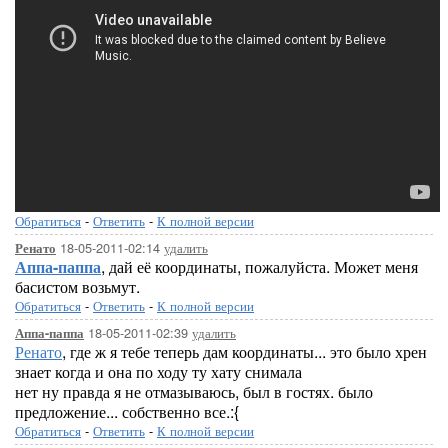
Обратиться
-
Ответить
-
К полной версии
18-05-2011-02:14
удалить
Ренато
Аппа-паппа
, дай её координаты, пожалуйста. Может меня
басистом возьмут.
Обратиться
-
Ответить
-
К полной версии
18-05-2011-02:39
удалить
Аппа-паппа
Ренато
, где ж я тебе теперь дам координаты... это было хрен
знает когда и она по ходу ту хату снимала
нет ну правда я не отмазываюсь, был в гостях. было
предложение... собственно все.:{
Обратиться
-
Ответить
-
К полной версии