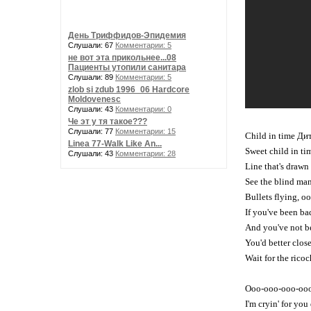
День Триффидов-Эпидемия
Слушали: 67
Комментарии: 5
не вот эта прикольнее...08
Пациенты утопили санитара
Слушали: 89
Комментарии: 5
zlob si zdub 1996_06 Hardcore
Moldovenesc
Слушали: 43
Комментарии: 0
Че эт у тя такое???
Слушали: 77
Комментарии: 15
Child in time Ди
Linea 77-Walk Like An...
Sweet child in tim
Слушали: 43
Комментарии: 28
Line that's draw
See the blind man
Bullets flying, oo
If you've been ba
And you've not be
You'd better clos
Wait for the ricoc
Ooo-ooo-ooo-ooo
I'm cryin' for yo