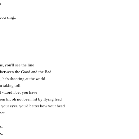
..
you sing..
!
!
e, you'll see the line
n between the Good and the Bad
, he's shooting at the world
m taking toll
d - Lord I bet you have
en hit oh not been hit by flying lead
e your eyes, you'd better bow your head
het
..
..