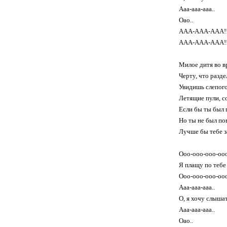
Aaa-aaa-aaa..
Oao..
AAA-AAA-AAA!
AAA-AAA-AAA!
Милое дитя во в
Черту, что разде
Увидишь слепого
Летящие пули, 
Если бы ты был 
Но ты не был п
Лучше бы тебе з
Ooo-ooo-ooo-ooo
Я плащу по тебе
Ooo-ooo-ooo-ooo
Aaa-aaa-aaa..
О, я хочу слыша
Aaa-aaa-aaa..
Oao..