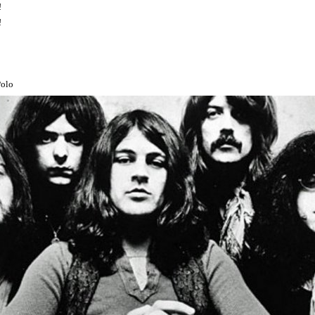
!
!
Polo