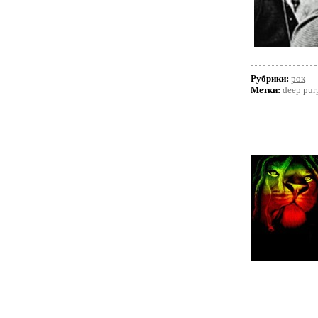
Рубрики:
рок
Метки:
deep pur