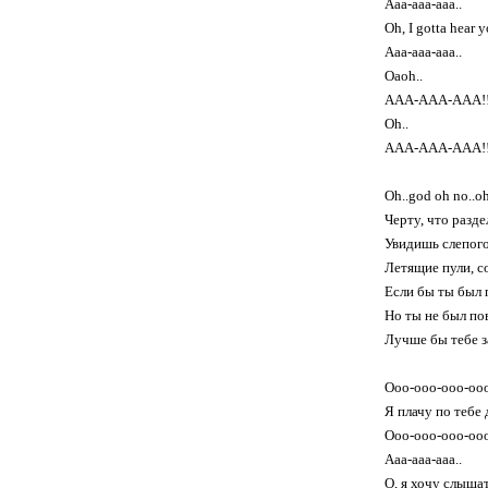
Aaa-aaa-aaa..
Oh, I gotta hear y
Aaa-aaa-aaa..
Oaoh..
AAA-AAA-AAA!
Oh..
AAA-AAA-AAA!
Oh..god oh no..o
Черту, что разде
Увидишь слепого
Летящие пули, 
Если бы ты был 
Но ты не был п
Лучше бы тебе з
Ooo-ooo-ooo-ooo
Я плачу по тебе 
Ooo-ooo-ooo-ooo
Aaa-aaa-aaa..
О, я хочу слыша