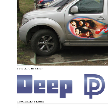
а это лого на капот
и мордашки в камне