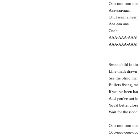
Ooo-ooo-ooo-ooo
Aaa-aaa-aaa..
Oh, I wanna hear 
Aaa-aaa-aaa..
Oaoh..
AAA-AAA-AAA!
AAA-AAA-AAA!
Sweet child in tim
Line that's draw
See the blind man
Bullets flying, m
If you've been ba
And you've not be
You'd better clos
Wait for the ricoc
Ooo-ooo-ooo-ooo
Ooo-ooo-ooo-ooo