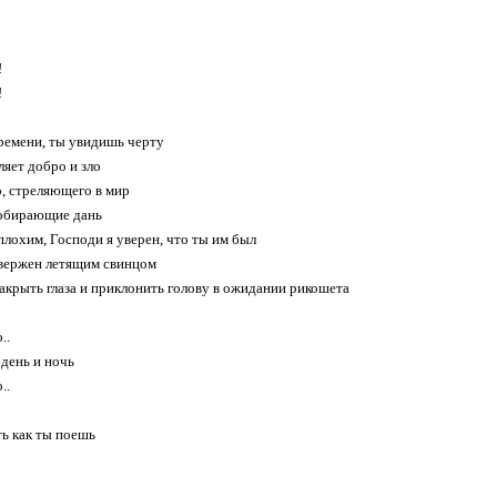
!
!
ремени, ты увидишь черту
ляет добро и зло
, стреляющего в мир
собирающие дань
плохим, Господи я уверен, что ты им был
овержен летящим свинцом
акрыть глаза и приклонить голову в ожидании рикошета
..
 день и ночь
..
ть как ты поешь