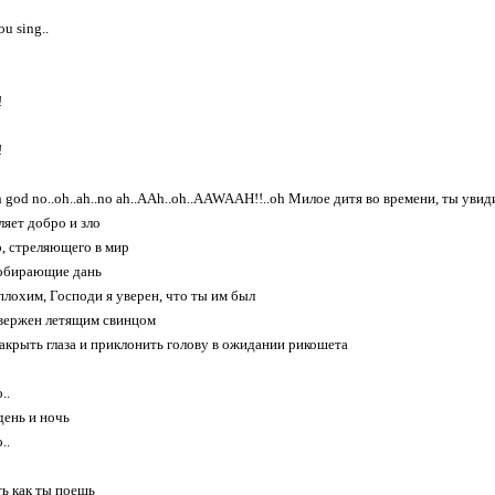
ou sing..
!
!
h god no..oh..ah..no ah..AAh..oh..AAWAAH!!..oh Милое дитя во времени, ты уви
ляет добро и зло
, стреляющего в мир
собирающие дань
плохим, Господи я уверен, что ты им был
овержен летящим свинцом
акрыть глаза и приклонить голову в ожидании рикошета
..
день и ночь
..
ть как ты поешь