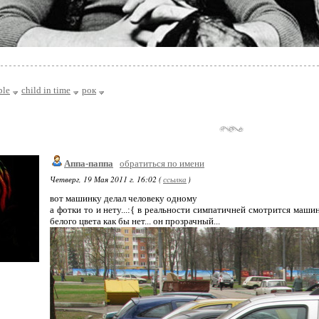
ple
child in time
рок
Аппа-паппа
обратиться по имени
Четверг, 19 Мая 2011 г. 16:02 (
ссылка
)
вот машинку делал человеку одному
а фотки то и нету...:{ в реальности симпатичней смотрится маши
белого цвета как бы нет... он прозрачный...