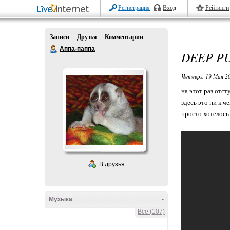
Регистрация
Вход
Рейтинги
Записи
Друзья
Комментарии
Аппа-паппа
DEEP PU
Четверг, 19 Мая 20
на этот раз отс
здесь это ни к ч
просто хотелось
В друзья
Музыка
-
Все (107)