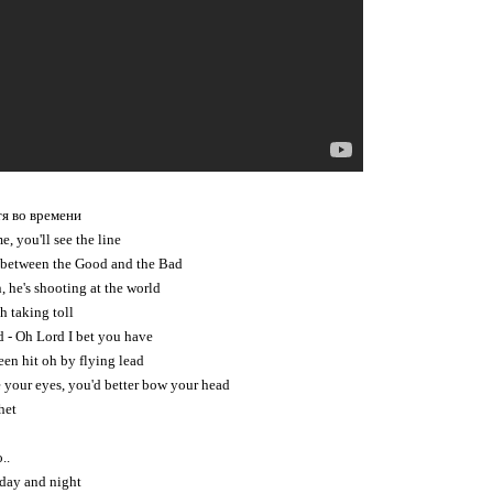
тя во времени
e, you'll see the line
n between the Good and the Bad
, he's shooting at the world
h taking toll
d - Oh Lord I bet you have
en hit oh by flying lead
e your eyes, you'd better bow your head
het
..
u day and night