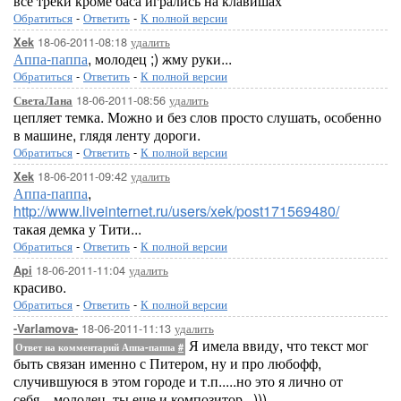
все треки кроме баса игрались на клавишах
Обратиться
-
Ответить
-
К полной версии
18-06-2011-08:18
удалить
Xek
Аппа-паппа
, молодец ;) жму руки...
Обратиться
-
Ответить
-
К полной версии
18-06-2011-08:56
удалить
СветаЛана
цепляет темка. Можно и без слов просто слушать, особенно
в машине, глядя ленту дороги.
Обратиться
-
Ответить
-
К полной версии
18-06-2011-09:42
удалить
Xek
Аппа-паппа
,
http://www.liveinternet.ru/users/xek/post171569480/
такая демка у Тити...
Обратиться
-
Ответить
-
К полной версии
18-06-2011-11:04
удалить
Api
красиво.
Обратиться
-
Ответить
-
К полной версии
18-06-2011-11:13
удалить
-Varlamova-
Я имела ввиду, что текст мог
Ответ на комментарий Аппа-паппа
#
быть связан именно с Питером, ну и про любофф,
случившуюся в этом городе и т.п.....но это я лично от
себя....молодец, ты еще и композитор...)))