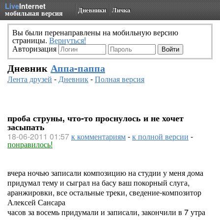
Live
Internet
Дневники
Личка
мобильная версия
Вы были перенаправлены на мобильную версию
страницы.
Вернуться!
Авторизация
Дневник
Аппа-паппа
Лента друзей
-
Дневник
-
Полная версия
проба струны, что-то проснулось и не хочет
засыпать
18-06-2011 01:57
к комментариям
-
к полной версии
-
понравилось!
вчера ночью записали композицию на студии у меня дома
придумал тему и сыграл на басу ваш покорный слуга,
аранжировки, все остальные треки, сведение-композитор
Алексей Сансара
часов за восемь придумали и записали, закончили в 7 утра