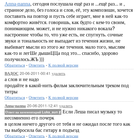
Аппа-паппа
, сегодня послушала ещё раз и ...ещё раз... и ,
странное дело, без голоса и слов, её, эту композишн, хочется
поставить на повтор и пусть себе играет, мне в ней как-то
комфортно живётся. говоришь, как будто с кем-то своим,
понимающим. может, и не нужно никакого вокала?
настроение чтобы то, что уже есть, не спугнуть. сочные
звуки и тональность не выпадает из течения жизни, не
выбивает мысли из этого же течения. мало того, мыслям
как-то и легШе дышиЦЦа под это... спасибо, здорово
получилось.ЖЪ )))
Обратиться
-
Ответить
-
К полной версии
20-06-2011-00:41
удалить
ВАДОС
а слов и не надо
продайте в какой-нить фильм заключительным треком под
титры
Обратиться
-
Ответить
-
К полной версии
20-06-2011-12:41
удалить
Аппа-паппа
Если Леша писал музыку то
Ответ на комментарий Luka_sun
#
несомненно его почерк
в целом ничего другого от тебя и не ожидал после того как
ты выбросила бас гитару в подъезд
Обратиться
-
Ответить
-
К полной версии