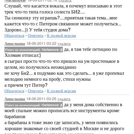
-Varlamova-
Слушай, что касается вокала, я почемут вписываю в этот
трек что-то типа голоса солиста БИ2....
Ты синкопку эту играешь?....приятная такая тема...мне
кажется что-то с Питером связанное может получиться...
Здорово...)) У тебя студия дома?
Обратиться
-
Ответить
-
К полной версии
18-06-2011-03:22
удалить
Аппа-паппа
да, я там тебе петицию по
Ответ на комментарий -Varlamova-
#
Холмам отписал:}
я сыграл просто что-то что пришло на ум простенькое в
целом, но получилось неожиданно
не хочу Би2... я подумаю как это сделать... я уже пропевал
мелодию немного на пробу, стихи нужны
а причем тут Питер?
Обратиться
-
Ответить
-
К полной версии
18-06-2011-03:25
удалить
Аппа-паппа
да у меня дома собственно в
Ответ на комментарий -Varlamova-
#
моей спальне можно прописать все инструменты кроме
барабанов
а барабаны я тоже знаю где записать, у меня появились
хорошие знакомые со своей студией в Москве и не дорого