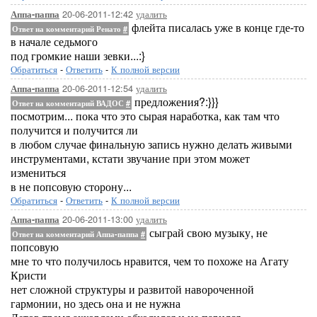
20-06-2011-12:42
удалить
Аппа-паппа
флейта писалась уже в конце где-то
Ответ на комментарий Ренато
#
в начале седьмого
под громкие наши зевки...:}
Обратиться
-
Ответить
-
К полной версии
20-06-2011-12:54
удалить
Аппа-паппа
предложения?:}}}
Ответ на комментарий ВАДОС
#
посмотрим... пока что это сырая наработка, как там что
получится и получится ли
в любом случае финальную запись нужно делать живыми
инструментами, кстати звучание при этом может
измениться
в не попсовую сторону...
Обратиться
-
Ответить
-
К полной версии
20-06-2011-13:00
удалить
Аппа-паппа
сыграй свою музыку, не
Ответ на комментарий Аппа-паппа
#
попсовую
мне то что получилось нравится, чем то похоже на Агату
Кристи
нет сложной структуры и развитой навороченной
гармонии, но здесь она и не нужна