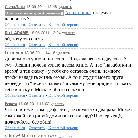
18-06-2011-12:48
удалить
СветаЛана
Аппа-паппа
, почему с
Ответ на комментарий Аппа-паппа
#
паровозом?
Обратиться
-
Ответить
-
К полной версии
18-06-2011-13:24
удалить
Dixi_ADAMS
ой, хочу это спеть.
Обратиться
-
Ответить
-
К полной версии
18-06-2011-14:16
удалить
Luka_sun
Довольно скучно и попсово... Я ждала чего-то другого. А
тут - Лешин почерк узнаю несомненно. А про "наработки и
время" я так скажу - у тебя его осталось очень немного,
чтобы наладить жизнь семьи. А то и студия моего друга
переедет из "твоей спальни" и самому тебе придется искать
себе вписку в Москве. Я это серьезно.
Обратиться
-
Ответить
-
К полной версии
18-06-2011-16:02
удалить
Ренато
Что-то в теме , там где флейта, резануло ухо два раза. Может
там какой-то кривой доминантсептакорд?Проверь ещё,
пожалуйста. без обид!
Обратиться
-
Ответить
-
К полной версии
19-06-2011-14:55
удалить
a_bit_of_M