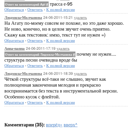
трасса е-95
Ответ на комментарий Api
#
Обратиться
-
Ответить
-
К полной версии
24-06-2011-15:21
удалить
Людмила-Молчанова
На Агату по-моему совсем не похоже, но это даже хорошо.
Не ново, конечно, но в целом звучит очень приятно.
Скажу как текстовик: имхо, текст тут не нужен =)
Обратиться
-
Ответить
-
К полной версии
24-06-2011-17:19
удалить
Аппа-паппа
почему не нужен....
Ответ на комментарий Людмила-Молчанова
#
структура песни очевидна вроде бы
Обратиться
-
Ответить
-
К полной версии
24-06-2011-18:39
удалить
Людмила-Молчанова
Чёткой структуры всё-таки не слышно, звучит как
полноценная законченная мелодия и прекрасно
воспринимается без текста в инструментальной версии.
Особенно кусок с флейтой.
Обратиться
-
Ответить
-
К полной версии
Комментарии (35):
вперёд»
вверх^