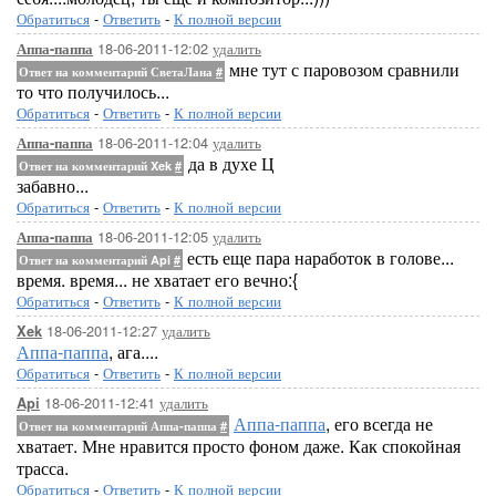
Обратиться
-
Ответить
-
К полной версии
18-06-2011-12:02
удалить
Аппа-паппа
мне тут с паровозом сравнили
Ответ на комментарий СветаЛана
#
то что получилось...
Обратиться
-
Ответить
-
К полной версии
18-06-2011-12:04
удалить
Аппа-паппа
да в духе Ц
Ответ на комментарий Xek
#
забавно...
Обратиться
-
Ответить
-
К полной версии
18-06-2011-12:05
удалить
Аппа-паппа
есть еще пара наработок в голове...
Ответ на комментарий Api
#
время. время... не хватает его вечно:{
Обратиться
-
Ответить
-
К полной версии
18-06-2011-12:27
удалить
Xek
Аппа-паппа
, ага....
Обратиться
-
Ответить
-
К полной версии
18-06-2011-12:41
удалить
Api
Аппа-паппа
, его всегда не
Ответ на комментарий Аппа-паппа
#
хватает. Мне нравится просто фоном даже. Как спокойная
трасса.
Обратиться
-
Ответить
-
К полной версии