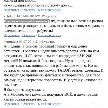
комната под ключ...
нужно делать отопление по всему дому...
Обратиться
-
Ответить
-
К полной версии
01-07-2011-21:12
удалить
a_bit_of_M
ну, тогда только лохи на развод
Ответ на комментарий Аппа-паппа
#
годятся. их разводить неморально и быть готовым морально
,следовательно, не требуется.)
Обратиться
-
Ответить
-
К полной версии
01-07-2011-21:46
удалить
marmusia
Ап, сдашь (в смысле продашь) трешку и еще денег
останется. В Москвах недвижимость дорогая, есть на чем
разгуляться. И 20 соток... ты только представь! И 200
метров!!! И никаких бабок-соседок... Ну да, придется
вложиться, я так понимаю, там работы еще много. Но на
остаток от квартиры там можно ТАКОЙ ремонт сделать... И
Лю будет где приложить фантазию и творчество, да и тебе
самому над интерьером поработать. И у детей у каждого по
комнате...
Я бы крепко задумалась.
А в Москве, мне кажется, покупают ВСЁ, и даже трешки
как пирожки разлетаются.
Обратиться
-
Ответить
-
К полной версии