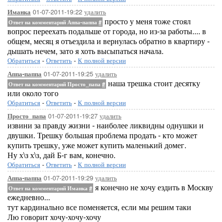
01-07-2011-19:22
удалить
Иманка
просто у меня тоже стоял
Ответ на комментарий Аппа-паппа
#
вопрос переехать подальше от города, но из-за работы.... в
общем, месяц я отъездила и вернулась обратно в квартиру -
дышать нечем, зато я хоть высыпаться начала.
Обратиться
-
Ответить
-
К полной версии
01-07-2011-19:25
удалить
Аппа-паппа
наша трешка стоит десятку
Ответ на комментарий Просто_папа
#
или около того
Обратиться
-
Ответить
-
К полной версии
01-07-2011-19:27
удалить
Просто_папа
извини за правду жизни - наиболее ликвидны однушки и
двушки. Трешку большая проблема продать - кто может
купить трешку, уже может купить маленький домег.
Ну х\з х\з, дай Б-г вам, конечно.
Обратиться
-
Ответить
-
К полной версии
01-07-2011-19:29
удалить
Аппа-паппа
я конечно не хочу ездить в Москву
Ответ на комментарий Иманка
#
ежедневно...
тут кардинально все поменяется, если мы решим таки
Лю говорит хочу-хочу-хочу