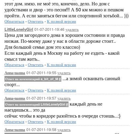
этот дом. имхо. не моё это, конечно, дело. Но дом с
удобствами и двор - это песня!!! А 50 км можно и пешком
пройти. А если заняться бегом или спортивной хотьбой... )))
Обратиться
-
Ответить
-
К полной версии
01-07-2011-19:46
удалить
LittleLonelyGirl
Цена для загородного дома в хорошем состоянии и правда
низкая. По-моему даже у нас в области дороже стоит..
Для большой семьи дом это классно)
Если каждый день в Москву на работу не ездить - какой
смысл там жить..
Обратиться
-
Ответить
-
К полной версии
01-07-2011-19:55
удалить
Аппа-паппа
...а зимой осваивать санный
Ответ на комментарий a_bit_of_M
#
спорт...
Обратиться
-
Ответить
-
К полной версии
01-07-2011-19:57
удалить
Аппа-паппа
каждый день не
Ответ на комментарий LittleLonelyGirl
#
наездишься... это да
сейчас чтобы в коридоре разойтись в очереди стоишь...:}
Обратиться
-
Ответить
-
К полной версии
01-07-2011-19:58
удалить
Аппа-паппа