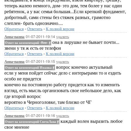
теперь жалею немного, дом- это дом, тем более у нас один
ребятенок, а у вас семья большая...Если крепкий фундамент,
добротный, сами стены без стяжек разных, грамотно
слеплен- брать однозначно....
Обратиться
-
Ответить
-
К полной версии
01-07-2011-19:14
удалить
Аппа-паппа
она в лирушке не бывает почти...
Ответ на комментарий -Ree-
#
звени у тя ж есть ее телефон
Обратиться
-
Ответить
-
К полной версии
01-07-2011-19:15
удалить
Аппа-паппа
вопрос конечно актуальный
Ответ на комментарий Иманка
#
если у меня пойдет сейчас дело с интерьерами то и ездить
особо не придется
конечно на постоянную работу придется как то изменить
взгляд, есть мысль организовать свое небольшое дело, как
где второй вопрос
вероятно в Черноголовке, там близко от ЧГ
Обратиться
-
Ответить
-
К полной версии
01-07-2011-19:16
удалить
Аппа-паппа
каждый волен выразить любое
Ответ на комментарий СветаЛана
#
свое мнение