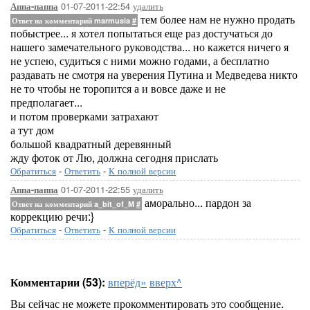
01-07-2011-22:54
удалить
Аппа-паппа
тем более нам не нужно продать
Ответ на комментарий marmusia
#
побыстрее... я хотел попытаться еще раз достучаться до
нашего замечательного руководства... но кажется ничего я
не успею, судиться с ними можно годами, а бесплатно
раздавать не смотря на уверения Путина и Медведева никто
не то чтобы не торопится а и вовсе даже и не
предполагает...
и потом проверками затрахают
а тут дом
большой квадратный деревянный
жду фоток от Лю, должна сегодня прислать
Обратиться
-
Ответить
-
К полной версии
01-07-2011-22:55
удалить
Аппа-паппа
аморально... пардон за
Ответ на комментарий a_bit_of_M
#
коррекцию речи:}
Обратиться
-
Ответить
-
К полной версии
Комментарии (53):
вперёд»
вверх^
Вы сейчас не можете прокомментировать это сообщение.