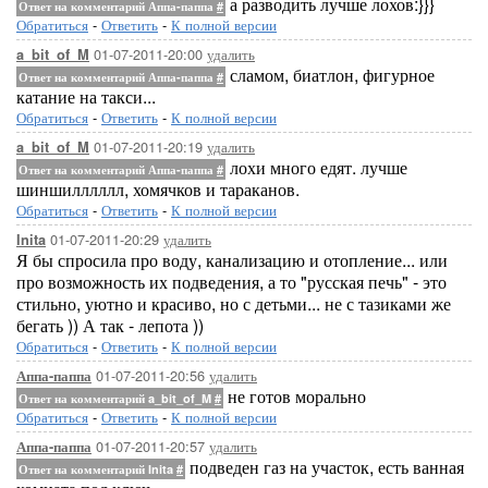
а разводить лучше лохов:}}}
Ответ на комментарий Аппа-паппа
#
Обратиться
-
Ответить
-
К полной версии
01-07-2011-20:00
удалить
a_bit_of_M
сламом, биатлон, фигурное
Ответ на комментарий Аппа-паппа
#
катание на такси...
Обратиться
-
Ответить
-
К полной версии
01-07-2011-20:19
удалить
a_bit_of_M
лохи много едят. лучше
Ответ на комментарий Аппа-паппа
#
шиншилллллл, хомячков и тараканов.
Обратиться
-
Ответить
-
К полной версии
01-07-2011-20:29
удалить
Inita
Я бы спросила про воду, канализацию и отопление... или
про возможность их подведения, а то "русская печь" - это
стильно, уютно и красиво, но с детьми... не с тазиками же
бегать )) А так - лепота ))
Обратиться
-
Ответить
-
К полной версии
01-07-2011-20:56
удалить
Аппа-паппа
не готов морально
Ответ на комментарий a_bit_of_M
#
Обратиться
-
Ответить
-
К полной версии
01-07-2011-20:57
удалить
Аппа-паппа
подведен газ на участок, есть ванная
Ответ на комментарий Inita
#