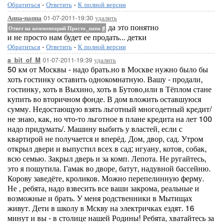
Обратиться
-
Ответить
-
К полной версии
01-07-2011-19:30
удалить
Аппа-паппа
да это понятно
Ответ на комментарий Просто_папа
#
и не просто нам будет ее продать... детки
Обратиться
-
Ответить
-
К полной версии
01-07-2011-19:39
удалить
a_bit_of_M
50 км от Москвы - надо брать.но в Москве нужно было бы
хоть гостинку оставить однокомнатную. Вашу - продали,
гостинку, хоть в Выхино, хоть в Бутово,или в Тёплом стане
купить во вторичном фонде. В дом вложить оставшуюся
сумму. Недостающую взять льготный многодетный кредит/
не знаю, как, но что-то льготное в плане кредита на лет 100
надо придумать/. Машину выбить у властей, если с
квартирой не получается и вперёд. Дом, двор, сад. Утром
открыл двери и выпустил всех в сад: игуану, котов, собак,
всю семью. Закрыл дверь и за комп. Лепота. Не ругайтесь,
это я пошутила. Гамак во дворе, батут, надувной бассейню.
Корову заведёте, кроликов. Можно перепелинную ферму.
Не , ребята, надо взвесить все ваши закрома, реальные и
возможные и брать. У меня родственники в Мытищах
живут. Дети в школу в Мскву на электричках ездят. 16
минут и вы - в столице нашей Родины! Ребята, хватайтесь за