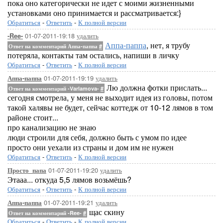
пока оно категорически не идет с моими жизненными
установками оно принимается и рассматривается:}
Обратиться
-
Ответить
-
К полной версии
01-07-2011-19:18
удалить
-Ree-
Аппа-паппа
, нет, я трубу
Ответ на комментарий Аппа-паппа
#
потеряла, контакты там остались, напиши в личку
Обратиться
-
Ответить
-
К полной версии
01-07-2011-19:19
удалить
Аппа-паппа
Лю должна фотки прислать...
Ответ на комментарий -Varlamova-
#
сегодня смотрела, у меня не выходит идея из головы, потом
такой халявы не будет, сейчас коттедж от 10-12 лямов в том
районе стоит...
про канализацию не знаю
люди строили для себя, должно быть с умом по идее
просто они уехали из страны и дом им не нужен
Обратиться
-
Ответить
-
К полной версии
01-07-2011-19:20
удалить
Просто_папа
Этааа... откуда 5,5 лямов возьмёшь?
Обратиться
-
Ответить
-
К полной версии
01-07-2011-19:21
удалить
Аппа-паппа
щас скину
Ответ на комментарий -Ree-
#
Обратиться
-
Ответить
-
К полной версии