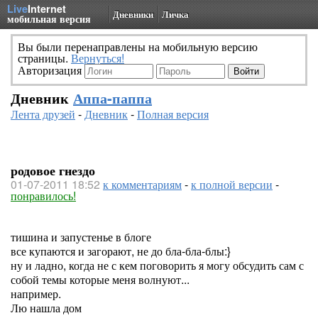
Live
Internet
Дневники
Личка
мобильная версия
Вы были перенаправлены на мобильную версию
страницы.
Вернуться!
Авторизация
Дневник
Аппа-паппа
Лента друзей
-
Дневник
-
Полная версия
родовое гнездо
01-07-2011 18:52
к комментариям
-
к полной версии
-
понравилось!
тишина и запустенье в блоге
все купаются и загорают, не до бла-бла-блы:}
ну и ладно, когда не с кем поговорить я могу обсудить сам с
собой темы которые меня волнуют...
например.
Лю нашла дом