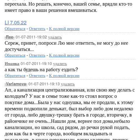
переехала. Но решать, конечно, вашей семье, врядли кто-то
имеет право в ваши решения вмешиваться.
LI 7.05.22
Обратиться
-
Ответить
-
К полной версии
01-07-2011-19:02
удалить
-Ree-
Сереж, привет, попроси Лю мне ответить, не могу до нее
достучаться...
Обратиться
-
Ответить
-
К полной версии
01-07-2011-19:10
удалить
Иманка
а как ты будешь на работу ездить?
Обратиться
-
Ответить
-
К полной версии
01-07-2011-19:13
удалить
-Varlamova-
Ап, а канализация централизованная, или свою яму делать с
колодцем? У нас в семье тоже как-то стоял вопрос о
покупке дома...Была у нас однушка, мы ее продали, к этому
времени подкопили деньжат, был выбор либо дом недалеко
от города, либо двушку-трешку брать в городе, вторичку, в
райончике не очень...Нашли дом, вернее пол дома,небыло
канализации, но школа, сад рядом, до речки рукой подать,
дом как бы в черте города, вообщем вкладывать и
вкладывать, в конце передумали, взяли квартиру, трешку,