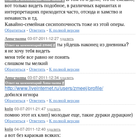
вот только видеть подобное, в различных вариантах и
интерпретациях приходится часто, отсюда и хамство и
ненависть и тд.
Кавайно-семейная сисипопочность тоже из этой оперы.
Обратиться
-
Ответить
-
К полной версии
03-07-2011-12:27
удалить
Аппа-паппа
ты уйдешь наконец из дневника?
Ответ на комментарий zmeej
#
я не хочу тебя видеть
меня тебе все равно не понять
слишком ты мелкий
Обратиться
-
Ответить
-
К полной версии
03-07-2011-12:34
удалить
Аппа-паппа
Ответ на комментарий Аппа-паппа
#
http://www.liveinternet.ru/users/zmeej/profile/
добился игнора
Обратиться
-
Ответить
-
К полной версии
03-07-2011-21:47
удалить
kolo
помню этот их клип) молодые еще, такие дураки дурацкие)
Обратиться
-
Ответить
-
К полной версии
04-07-2011-12:40
удалить
kolo
а вот без караокав всяких: