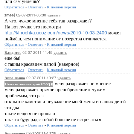
или сам уйдешь?
Обратиться
-
Ответить
-
К полной версии
02-07-2011-06:30
удалить
zmeej
А что, чужое мнение тебя так раздражает?
На вот лучше это посмотри
http://kinochka.ucoz.com/news/2010-10-03-2400
может
поймёш, чем понимание от позерства отличается.
Обратиться
-
Ответить
-
К полной версии
02-07-2011-11:45
удалить
Бандитос
еще бы!
с таким красавцем папой (наверное)
Обратиться
-
Ответить
-
К полной версии
02-07-2011-13:27
удалить
Аппа-паппа
меня раздражает не мнение
Ответ на комментарий zmeej
#
меня раздражает прямое пренебрежение к чужим
проблемам, это раз
открытое хамство и неуважение моей жены и наших детей
это два
такие вещи я не прощаю
так что буду рад с тобой больше не встречаться
Обратиться
-
Ответить
-
К полной версии
02-07-2011-13:28
удалить
Аппа-паппа