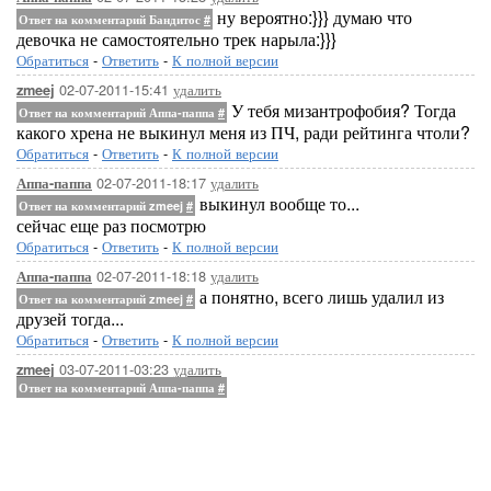
ну вероятно:}}} думаю что
Ответ на комментарий Бандитос
#
девочка не самостоятельно трек нарыла:}}}
Обратиться
-
Ответить
-
К полной версии
02-07-2011-15:41
удалить
zmeej
У тебя мизантрофобия? Тогда
Ответ на комментарий Аппа-паппа
#
какого хрена не выкинул меня из ПЧ, ради рейтинга чтоли?
Обратиться
-
Ответить
-
К полной версии
02-07-2011-18:17
удалить
Аппа-паппа
выкинул вообще то...
Ответ на комментарий zmeej
#
сейчас еще раз посмотрю
Обратиться
-
Ответить
-
К полной версии
02-07-2011-18:18
удалить
Аппа-паппа
а понятно, всего лишь удалил из
Ответ на комментарий zmeej
#
друзей тогда...
Обратиться
-
Ответить
-
К полной версии
03-07-2011-03:23
удалить
zmeej
Ответ на комментарий Аппа-паппа
#