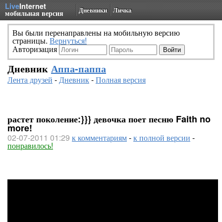
Live
Internet
Дневники
Личка
мобильная версия
Вы были перенаправлены на мобильную версию
страницы.
Вернуться!
Авторизация
Дневник
Аппа-паппа
Лента друзей
-
Дневник
-
Полная версия
растет поколение:}}} девочка поет песню Faith no
more!
02-07-2011 01:29
к комментариям
-
к полной версии
-
понравилось!