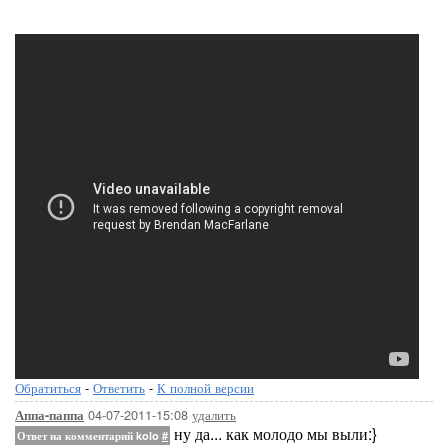
Обратиться
-
Ответить
-
К полной версии
04-07-2011-15:08
удалить
Аппа-паппа
ну да... как молодо мы выли:}
Ответ на комментарий kolo
#