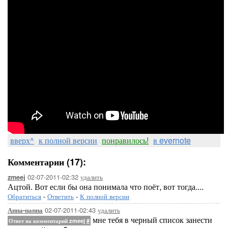
вверх^
к полной версии
понравилось!
в evernote
Комментарии (17):
02-07-2011-02:32
удалить
zmeej
Ацтой. Вот если бы она понимала что поёт, вот тогда....
Обратиться
-
Ответить
-
К полной версии
02-07-2011-02:43
удалить
Аппа-паппа
мне тебя в черный список занести
Ответ на комментарий zmeej
#