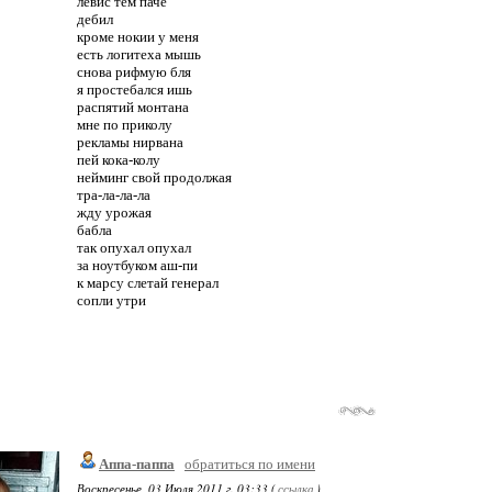
левис тем паче
дебил
кроме нокии у меня
есть логитеха мышь
снова рифмую бля
я простебался ишь
распятий монтана
мне по приколу
рекламы нирвана
пей кока-колу
нейминг свой продолжая
тра-ла-ла-ла
жду урожая
бабла
так опухал опухал
за ноутбуком аш-пи
к марсу слетай генерал
сопли утри
Аппа-паппа
обратиться по имени
Воскресенье, 03 Июля 2011 г. 03:33 (
ссылка
)