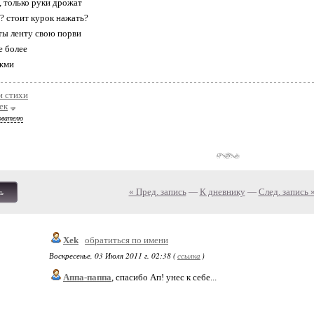
, только руки дрожат
е? стоит курок нажать?
ты ленту свою порви
е более
ажми
и стихи
ек
ователю
« Пред. запись
—
К дневнику
—
След. запись 
ь
Xek
обратиться по имени
Воскресенье, 03 Июля 2011 г. 02:38 (
ссылка
)
Аппа-паппа
, спасибо Ап! унес к себе...