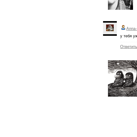
Аппа-
у тебя уж
Ответит