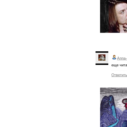
Аппа-
еще чита
Ответит