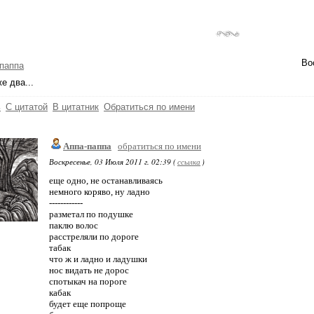
Во
паппа
е два...
ь
С цитатой
В цитатник
Обратиться по имени
Аппа-паппа
обратиться по имени
Воскресенье, 03 Июля 2011 г. 02:39 (
ссылка
)
еще одно, не останавливаясь
немного коряво, ну ладно
------------
разметал по подушке
паклю волос
расстреляли по дороге
табак
что ж и ладно и ладушки
нос видать не дорос
спотыкач на пороге
кабак
будет еще попроще