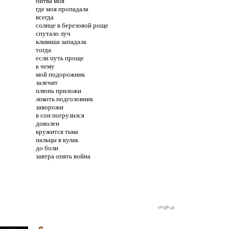
битва моя
где моя пропадала
всегда
солнце в березовой роще
спутало луч
клавиша западала
тогда
если путь проще
к чему
мой подорожник
залечит
плюнь приложи
локоть подголовник
заворожи
в сон погрузился
доволен
кружится тьма
пальцы в кулак
до боли
завтра опять война