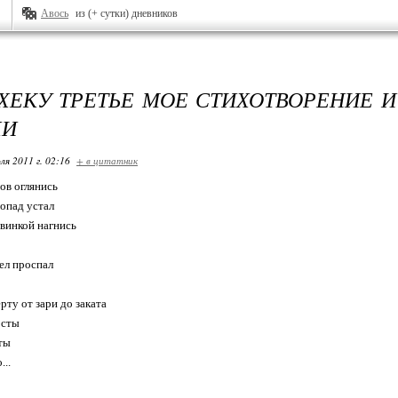
Авось
из (+ сутки) дневников
ХЕКУ ТРЕТЬЕ МОЕ СТИХОТВОРЕНИЕ 
ХИ
ля 2011 г. 02:16
+ в цитатник
ров оглянись
опад устал
авинкой нагнись
ел проспал
рту от зари до заката
осты
ты
...