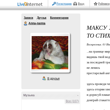
Регистрация
Вход
Рейтинги
Записи
Друзья
Комментарии
Аппа-паппа
МАКСУ 
ТО СТИ
Воскресенье, 03 Ию
...на границе ми
видишь твой вод
за последней тр
не ленись
престарелый анг
В друзья
здесь проведи че
здесь оторви хв
и дорисуй плака
Музыка
-
доиграй стакатто
Все (107)