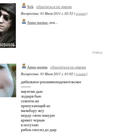
Xek
обратиться по имени
Воскресенье, 03 Июля 2011 г. 02:52 (
ссылка
)
Аппа-паппа
, ого...
Аппа-паппа
обратиться по имени
Воскресенье, 03 Июля 2011 г. 03:02 (
ссылка
)
дибильное-рекламноиздевательское
--------
маунтин дью
лодыря бью
севенти ап
припухающий ап
мальбору жгу
морду свою накурю
крикет черкая
я потухаю
рибок сносил до дыр