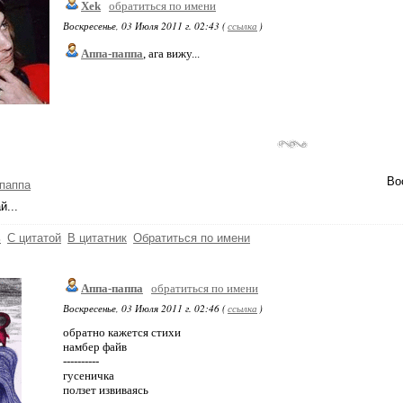
Xek
обратиться по имени
Воскресенье, 03 Июля 2011 г. 02:43 (
ссылка
)
Аппа-паппа
, ага вижу...
Во
паппа
й...
ь
С цитатой
В цитатник
Обратиться по имени
Аппа-паппа
обратиться по имени
Воскресенье, 03 Июля 2011 г. 02:46 (
ссылка
)
обратно кажется стихи
намбер файв
----------
гусеничка
ползет извиваясь