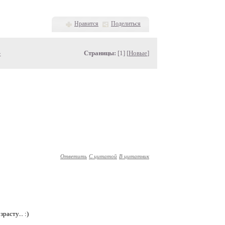
Нравится
Поделиться
»
Страницы:
[1] [
Новые
]
Ответить
С цитатой
В цитатник
расту... :)