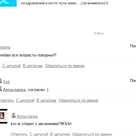
поздравления в посте чуть ниже... ;) (в комментах!)
Пон
паппа
 любви все возрасты покорны!!!
ь
С цитатой
В цитатник
Обратиться по имени
Пон
Xek
Аппа-паппа
, согласен :)
тветить
С цитатой
В цитатник
Обратиться по имени
Аппа-паппа
кто ж спорит с аксиомами?ЖЪЪ!
Ответить
С цитатой
В цитатник
Обратиться по имени