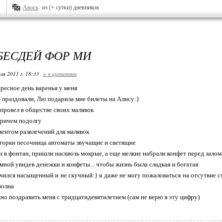
Авось
из (+ сутки) дневников
БЕСДЕЙ ФОР МИ
ля 2011 г. 18:33
+ в цитатник
ресное день варенья у меня
е праздовали, Лю подарила мне билеты на Алису:}
ь провел в обществе своих малявок
 причем подолгу
ментом развлечений для малявок
 горки песочница автоматы звучащие и светящие
ли в фонтан, пришли насквозь мокрые, а еще мелкие набрали конфет перед залом
 мной увидев денежки и конфеты... чтобы жизнь была сладкая и богатая
лучился насыщенный и не скучный:} я даже не могу пожаловаться на отсутвие ст
полна
но поздравить меня с тридцатидевятилетием (сам не верю в эту цифру)