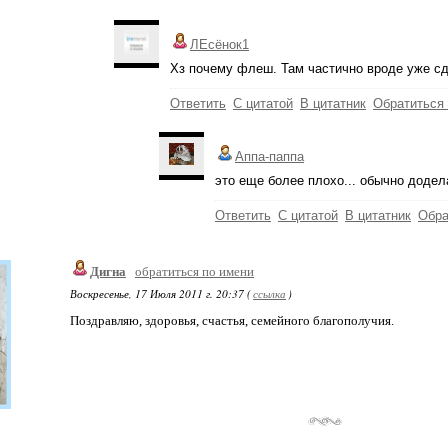
ЛЕсёнок1
Хз почему флеш. Там частично вроде уже с
Ответить
С цитатой
В цитатник
Обратиться
Аппа-паппа
это еще более плохо... обычно додел
Ответить
С цитатой
В цитатник
Обра
Дигна
обратиться по имени
Воскресенье, 17 Июля 2011 г. 20:37 (
ссылка
)
Поздравляю, здоровья, счастья, семейного благополучия.