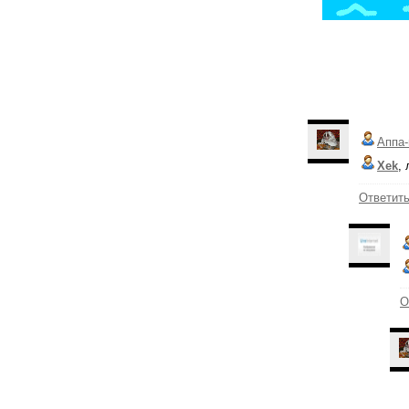
Аппа-
Xek
,
Ответит
О