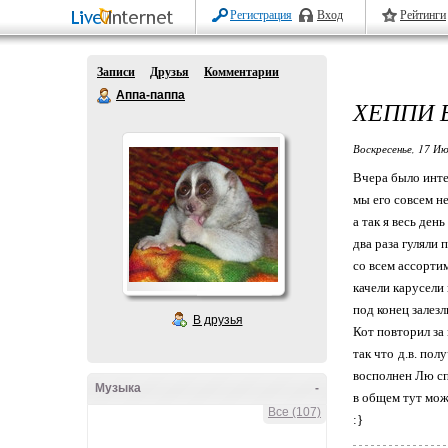
Регистрация
Вход
Рейтинги
Записи
Друзья
Комментарии
Аппа-паппа
ХЕППИ 
Воскресенье, 17 Ию
Вчера было инте
мы его совсем н
а так я весь ден
два раза гуляли
со всем ассорти
качели карусели
под конец залез
В друзья
Кот повторил за
так что д.в. по
восполнен Лю с
Музыка
-
в общем тут мож
Все (107)
:}