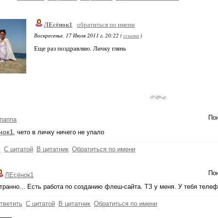
ЛЕсёнок1
обратиться по имени
Воскресенье, 17 Июля 2011 г. 20:22 (
ссылка
)
Еще раз поздравляю. Личку глянь
Пон
паппа
нок1
, чето в личку ничего не упало
ь
С цитатой
В цитатник
Обратиться по имени
Пон
ЛЕсёнок1
транно... Есть работа по созданию флеш-сайта. ТЗ у меня. У тебя теле
тветить
С цитатой
В цитатник
Обратиться по имени