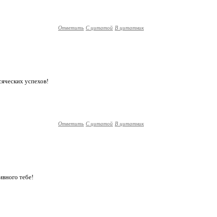
Ответить
С цитатой
В цитатник
сяческих успехов!
Ответить
С цитатой
В цитатник
ивного тебе!