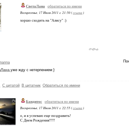
СветаЛана
обратиться по имени
Воскресенье, 17 Июля 2011 г. 21:50 (
ссылка
)
хоршо сходить на "Алису" :)
Пон
паппа
аЛана
,уже жду с нетерпением:}
ь
С цитатой
В цитатник
Обратиться по имени
Бандитос
обратиться по имени
Воскресенье, 17 Июля 2011 г. 22:55 (
ссылка
)
о, и я успеваю еще поздравить!
С Днем Рождения!!!!!