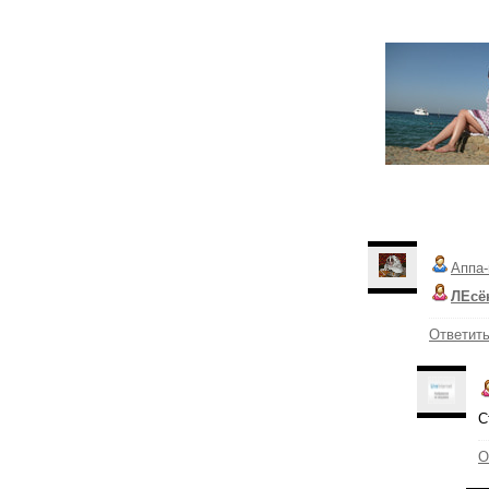
Аппа-
ЛЕсё
Ответит
С
О