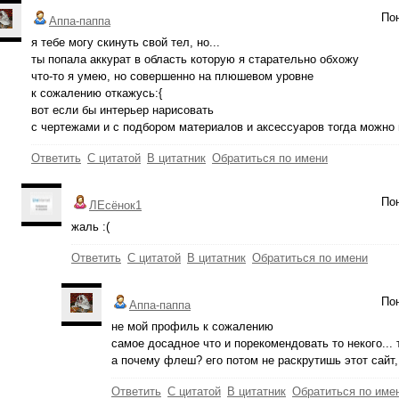
Пон
Аппа-паппа
я тебе могу скинуть свой тел, но...
ты попала аккурат в область которую я старательно обхожу
что-то я умею, но совершенно на плюшевом уровне
к сожалению откажусь:{
вот если бы интерьер нарисовать
с чертежами и с подбором материалов и аксессуаров тогда можно
Ответить
С цитатой
В цитатник
Обратиться по имени
Пон
ЛЕсёнок1
жаль :(
Ответить
С цитатой
В цитатник
Обратиться по имени
Пон
Аппа-паппа
не мой профиль к сожалению
самое досадное что и порекомендовать то некого...
а почему флеш? его потом не раскрутишь этот сайт
Ответить
С цитатой
В цитатник
Обратиться по име