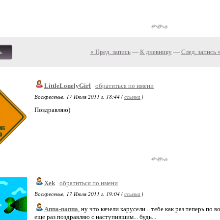
« Пред. запись
—
К дневнику
—
След. запись 
ь
LittleLonelyGirl
обратиться по имени
Воскресенье, 17 Июля 2011 г. 18:44 (
ссылка
)
Поздравляю)
Xek
обратиться по имени
Воскресенье, 17 Июля 2011 г. 19:04 (
ссылка
)
Аппа-паппа
, ну что качели карусели... тебе как раз теперь по воз
еще раз поздравляю с наступившим... будь...