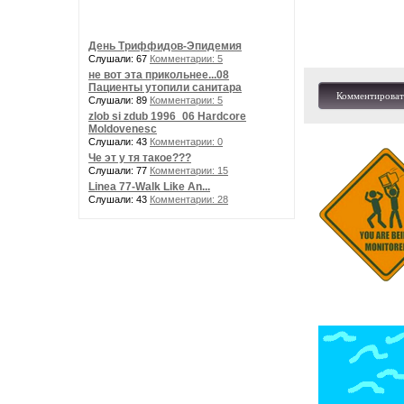
День Триффидов-Эпидемия
Слушали: 67
Комментарии: 5
не вот эта прикольнее...08
Пациенты утопили санитара
Комментироват
Слушали: 89
Комментарии: 5
zlob si zdub 1996_06 Hardcore
Moldovenesc
Слушали: 43
Комментарии: 0
Че эт у тя такое???
Слушали: 77
Комментарии: 15
Linea 77-Walk Like An...
Слушали: 43
Комментарии: 28