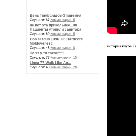
День Триффидов-Эпидемия
Слушали: 67
Комментарии: 5
не вот эта прикольнее...08
Пациенты утопили санитара
Слушали: 89
Комментарии: 5
zlob si zdub 1996_06 Hardcore
Moldovenesc
история клуба Т
Слушали: 43
Комментарии: 0
Че эт у тя такое???
Слушали: 77
Комментарии: 15
Linea 77-Walk Like An...
Слушали: 43
Комментарии: 28