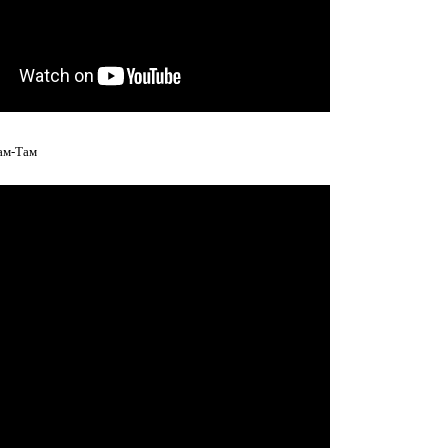
ам-Там