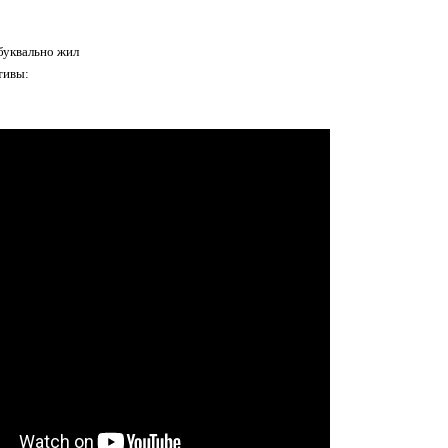
 буквально жил
тивы: