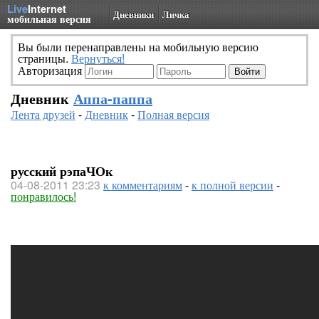
Live
Internet
Дневники
Личка
мобильная версия
Вы были перенаправлены на мобильную версию
страницы.
Вернуться!
Авторизация
Дневник
Аппа-паппа
Лента друзей
-
Дневник
-
Полная версия
русский рэпаЧОк
04-08-2011 23:23
к комментариям
-
к полной версии
-
понравилось!