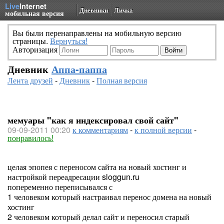
Live
Internet
Дневники
Личка
мобильная версия
Вы были перенаправлены на мобильную версию
страницы.
Вернуться!
Авторизация
Дневник
Аппа-паппа
Лента друзей
-
Дневник
-
Полная версия
мемуары "как я индексировал свой сайт"
09-09-2011 00:20
к комментариям
-
к полной версии
-
понравилось!
целая эпопея с переносом сайта на новый хостинг и
настройкой переадресации sloggun.ru
попеременно переписывался с
1 человеком который настраивал перенос домена на новый
хостинг
2 человеком который делал сайт и переносил старый