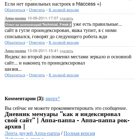
Если нет правильных настроек в htaccess =)
Обратиться
-
Ответить
-
К полной версии
10-09-2011-17:07
удалить
Аппа-паппа
уже есть правильные...
Ответ на комментарий Technical_Freak
#
сайт в гугле проиндексирован, яшка тупит, я с ними
списывался, говорят до следующего робота жди
Обратиться
-
Ответить
-
К полной версии
13-09-2011-15:41
удалить
Аппа-паппа
Яндекс во второй раз поменял местами зеркало и основной
сайт... и наконец то проиндексировал
шизня...
Обратиться
-
Ответить
-
К полной версии
Комментарии (3):
вверх^
Вы сейчас не можете прокомментировать это сообщение.
Дневник мемуары "как я индексировал
свой сайт" | Аппа-паппа - Аппа-паппа рок-
архив |
Лента друзей Аппа-паппа
/
Полная версия
Добавить в друзья