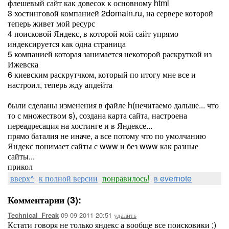
флешевый сайт как довесок к основному html
3 хостинговой компанией 2domain.ru, на сервере которой
теперь живет мой ресурс
4 поисковой Яндекс, в которой мой сайт упрямо
индексируется как одна страница
5 компанией которая занимается некоторой раскруткой из
Ижевска
6 киевским раскрутчком, который по итогу мне все и
настроил, теперь жду апдейта
были сделаны изменения в файле h(нечитаемо дальше... что
то с множеством s), создана карта сайта, настроена
переадресация на хостинге и в Яндексе...
прямо баталия не иначе, а все потому что по умолчанию
Яндекс понимает сайты с www и без www как разные
сайты...
прикол
вверх^
к полной версии
понравилось!
в evernote
Комментарии (3):
09-09-2011-20:51
удалить
Technical_Freak
Кстати говоря не только яндекс а вообще все поисковики ;)