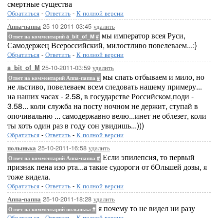
смертные существа
Обратиться
-
Ответить
-
К полной версии
25-10-2011-03:45
удалить
Аппа-паппа
мы император всея Руси,
Ответ на комментарий a_bit_of_M
#
Самодержец Всероссийский, милостливо повелеваем...:}
Обратиться
-
Ответить
-
К полной версии
25-10-2011-03:59
удалить
a_bit_of_M
мы спать отбываем и мило, но
Ответ на комментарий Аппа-паппа
#
не льстиво, повелеваем всем следовать нашему примеру...
на наших часах - 2.58, в государстве Российском,поди -
3.58... коли служба на посту ночном не держит, ступай в
опочивальню ... самодержавно велю...инет не облезет, коли
ты хоть один раз в году сон увидишь...)))
Обратиться
-
Ответить
-
К полной версии
25-10-2011-16:58
удалить
полынька
Если эпилепсия, то первый
Ответ на комментарий Аппа-паппа
#
признак пена изо рта...а такие судороги от бОльшей дозы, я
тоже видела.
Обратиться
-
Ответить
-
К полной версии
25-10-2011-18:28
удалить
Аппа-паппа
я почему то не видел ни разу
Ответ на комментарий полынька
#
Обратиться
-
Ответить
-
К полной версии