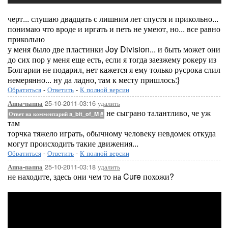
черт... слушаю двадцать с лишним лет спустя и прикольно...
понимаю что вроде и иргать и петь не умеют, но... все равно
прикольно
у меня было две пластинки Joy Division... и быть может они
до сих пор у меня еще есть, если я тогда заезжему рокеру из
Болгарии не подарил, нет кажется я ему только русрока слил
немерянно... ну да ладно, там к месту пришлось:}
Обратиться
-
Ответить
-
К полной версии
25-10-2011-03:16
удалить
Аппа-паппа
не сыграно талантливо, че уж
Ответ на комментарий a_bit_of_M
#
там
торчка тяжело играть, обычному человеку невдомек откуда
могут происходить такие движения...
Обратиться
-
Ответить
-
К полной версии
25-10-2011-03:18
удалить
Аппа-паппа
не находите, здесь они чем то на Cure похожи?