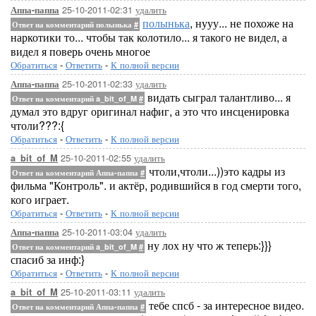
25-10-2011-02:31
удалить
Аппа-паппа
полынька
, нууу... не похоже на
Ответ на комментарий полынька
#
наркотики то... чтобы так колотило... я такого не видел, а
видел я поверь очень многое
Обратиться
-
Ответить
-
К полной версии
25-10-2011-02:33
удалить
Аппа-паппа
видать сыграл талантливо... я
Ответ на комментарий a_bit_of_M
#
думал это вдруг оригинал нафиг, а это что инсценировка
чтоли???:{
Обратиться
-
Ответить
-
К полной версии
25-10-2011-02:55
удалить
a_bit_of_M
чтоли,чтоли...))это кадры из
Ответ на комментарий Аппа-паппа
#
фильма "Контроль". и актёр, родившийся в год смерти того,
кого играет.
Обратиться
-
Ответить
-
К полной версии
25-10-2011-03:04
удалить
Аппа-паппа
ну лох ну что ж теперь:}}}
Ответ на комментарий a_bit_of_M
#
спасиб за инф:}
Обратиться
-
Ответить
-
К полной версии
25-10-2011-03:11
удалить
a_bit_of_M
тебе спсб - за интересное видео.
Ответ на комментарий Аппа-паппа
#