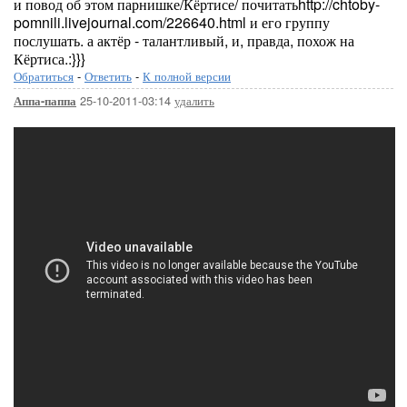
и повод об этом парнишке/Кёртисе/ почитатьhttp://chtoby-
pomnili.livejournal.com/226640.html и его группу
послушать. а актёр - талантливый, и, правда, похож на
Кёртиса.:}}}
Обратиться
-
Ответить
-
К полной версии
25-10-2011-03:14
удалить
Аппа-паппа