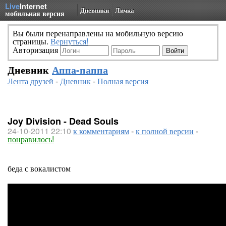
Live
Internet
Дневники
Личка
мобильная версия
Вы были перенаправлены на мобильную версию
страницы.
Вернуться!
Авторизация
Дневник
Аппа-паппа
Лента друзей
-
Дневник
-
Полная версия
Joy Division - Dead Souls
24-10-2011 22:10
к комментариям
-
к полной версии
-
понравилось!
беда с вокалистом