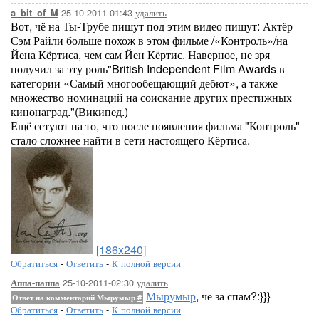
25-10-2011-01:43
удалить
a_bit_of_M
Вот, чё на Ты-Трубе пишут под этим видео пишут: Актёр
Сэм Райли больше похож в этом фильме /«Контроль»/на
Йена Кёртиса, чем сам Йен Кёртис. Наверное, не зря
получил за эту роль"British Independent Film Awards в
категории «Самый многообещающий дебют», а также
множество номинаций на соискание других престижных
кинонаград."(Википед.)
Ещё сетуют на то, что после появления фильма "Контроль"
стало сложнее найти в сети настоящего Кёртиса.
[186x240]
Обратиться
-
Ответить
-
К полной версии
25-10-2011-02:30
удалить
Аппа-паппа
Мырумыр
, че за спам?:}}}
Ответ на комментарий Мырумыр
#
Обратиться
-
Ответить
-
К полной версии