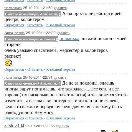
25-10-2011-21:50
удалить
полынька
А ты просто не работал в реб.
Ответ на комментарий Аппа-паппа
#
центре, волонтером.
Обратиться
-
Ответить
-
К полной версии
25-10-2011-22:22
удалить
Аппа-паппа
полынька
, низкий поклон с моей
Ответ на комментарий полынька
#
стороны
очень уважаю спасателей , медсестер и волонтеров
респект!
Обратиться
-
Ответить
-
К полной версии
25-10-2011-22:31
удалить
полынька
Да не за поклоны, знаешь
Ответ на комментарий Аппа-паппа
#
иногда вдруг понимаешь, что зажралась.... все есть и все
хорошо( ну насколько позволяет пенсия) и так хочется что то
изменить, я начала с волонтерства и ни капли не жалею,
ведь это важно в первую очередь для меня, я не хочу быть
равнодушной. Чем могу.
Обратиться
-
Ответить
-
К полной версии
25-10-2011-23:55
удалить
a_bit_of_M