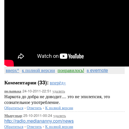
вверх^
к полной версии
понравилось!
в evernote
Комментарии (33):
вперёд»
24-10-2011-22:51
удалить
полынька
Наркота до добра не доводит.... это не эпилепсия, это
сознательное употребление.
Обратиться
-
Ответить
-
К полной версии
25-10-2011-00:24
удалить
Мырумыр
http://radio.mediananny.com/news
Обратиться
-
Ответить
-
К полной версии