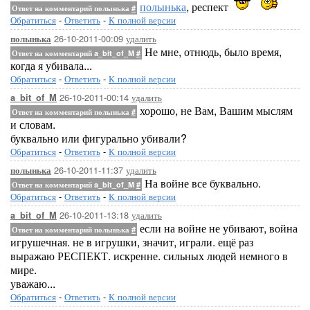
полынька
, респект
Ответ на комментарий полынька
#
Обратиться
-
Ответить
-
К полной версии
26-10-2011-00:09
удалить
полынька
Не мне, отнюдь, было время,
Ответ на комментарий a_bit_of_M
#
когда я убивала...
Обратиться
-
Ответить
-
К полной версии
26-10-2011-00:14
удалить
a_bit_of_M
хорошо, не Вам, Вашим мыслям
Ответ на комментарий полынька
#
и словам.
буквально или фигурально убивали?
Обратиться
-
Ответить
-
К полной версии
26-10-2011-11:37
удалить
полынька
На войне все буквально.
Ответ на комментарий a_bit_of_M
#
Обратиться
-
Ответить
-
К полной версии
26-10-2011-13:18
удалить
a_bit_of_M
если на войне не убивают, война
Ответ на комментарий полынька
#
игрушечная. не в игрушки, значит, играли. ещё раз
выражаю РЕСПЕКТ. искренне. сильных людей немного в
мире.
уважаю...
Обратиться
-
Ответить
-
К полной версии