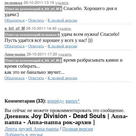
26-10-2011-13:19
удалить
полынька
Спасибо. Хорошего дня и
Ответ на комментарий a_bit_of_M
#
удачи:)
Обратиться
-
Ответить
-
К полной версии
26-10-2011-14:40
удалить
a_bit_of_M
удача всем нужна! Спасибо!
Ответ на комментарий полынька
#
Пусть удаётся всё хорошее у всех у нас! )))
Обратиться
-
Ответить
-
К полной версии
26-10-2011-17:20
удалить
Аппа-паппа
время разбрасывать камни и
Ответ на комментарий a_bit_of_M
#
время собирать...
как это не банально звучит...
Обратиться
-
Ответить
-
К полной версии
Комментарии (33):
вперёд»
вверх^
Вы сейчас не можете прокомментировать это сообщение.
Дневник Joy Division - Dead Souls | Аппа-
паппа - Аппа-паппа рок-архив |
Лента друзей Аппа-паппа
/
Полная версия
Добавить в друзья