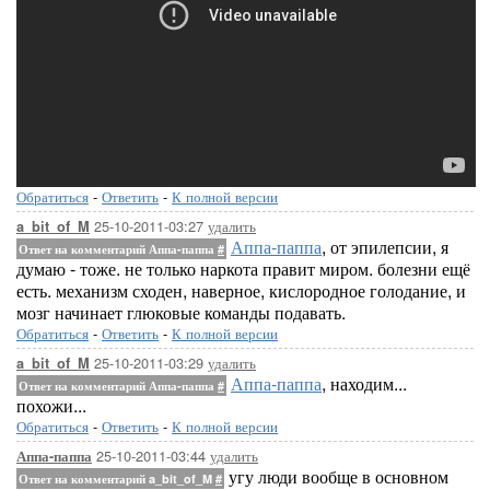
Обратиться
-
Ответить
-
К полной версии
25-10-2011-03:27
удалить
a_bit_of_M
Аппа-паппа
, от эпилепсии, я
Ответ на комментарий Аппа-паппа
#
думаю - тоже. не только наркота правит миром. болезни ещё
есть. механизм сходен, наверное, кислородное голодание, и
мозг начинает глюковые команды подавать.
Обратиться
-
Ответить
-
К полной версии
25-10-2011-03:29
удалить
a_bit_of_M
Аппа-паппа
, находим...
Ответ на комментарий Аппа-паппа
#
похожи...
Обратиться
-
Ответить
-
К полной версии
25-10-2011-03:44
удалить
Аппа-паппа
угу люди вообще в основном
Ответ на комментарий a_bit_of_M
#