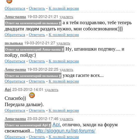
Обратиться
-
Ответить
-
К полной версии
19-03-2012-21:21
удалить
Аппа-паппа
а я тебя поздравляю, тебе теперь
Ответ на комментарий полынька
#
двадцати людям раздать нужно, мои соболезнования:}}}
Обратиться
-
Ответить
-
К полной версии
19-03-2012-21:27
удалить
полынька
Ну, штанишки подтяну.... и
Ответ на комментарий Аппа-паппа
#
пойду, пойду:)
Обратиться
-
Ответить
-
К полной версии
19-03-2012-22:25
удалить
Аппа-паппа
уходя гасите всех...
Ответ на комментарий полынька
#
Обратиться
-
Ответить
-
К полной версии
23-03-2012-14:01
удалить
Api
Спасибо))
Передала дальше).
Обратиться
-
Ответить
-
К полной версии
23-03-2012-17:46
удалить
Аппа-паппа
Api
, отлично, заходи на форум
Ответ на комментарий Api
#
свеженький...
http://sloggun.ru/list-forums/
Обратиться
-
Ответить
-
К полной версии