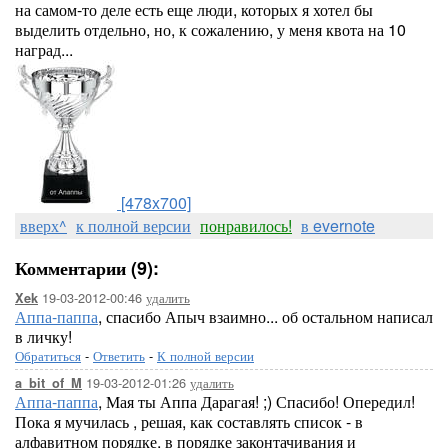
на самом-то деле есть еще люди, которых я хотел бы
выделить отдельно, но, к сожалению, у меня квота на 10
наград...
[478x700]
вверх^
к полной версии
понравилось!
в evernote
Комментарии (9):
19-03-2012-00:46
удалить
Xek
Аппа-паппа
, спасибо Апыч взаимно... об остальном написал
в личку!
Обратиться
-
Ответить
-
К полной версии
19-03-2012-01:26
удалить
a_bit_of_M
Аппа-паппа
, Мая ты Аппа Дарагая! ;) Спасибо! Опередил!
Пока я мучилась , решая, как составлять список - в
алфавитном порядке, в порядке законтачивания и