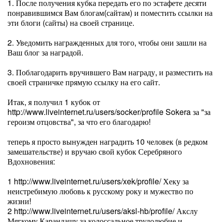
1. После получения кубка передать его по эстафете десяти
понравившимся Вам блогам(сайтам) и поместить ссылки на
эти блоги (сайты) на своей странице.
2. Уведомить награжденных для того, чтобы они зашли на
Ваш блог за наградой.
3. Поблагодарить вручившего Вам награду, и разместить на
своей страничке прямую ссылку на его сайт.
Итак, я получил 1 кубок от
http://www.liveinternet.ru/users/socker/profile Sokera за "за
героизм отцовства", за что его благодарю!
теперь я просто вынужден наградить 10 человек (в редком
замешательстве) и вручаю свой кубок Серебряного
Вдохновения:
1 http://www.liveinternet.ru/users/xek/profile/ Хеку за
неистребимую любовь к русскому року и мужество по
жизни!
2 http://www.liveinternet.ru/users/aksl-hb/profile/ Акслу
Мягкому Карандашу за колоссальное трудолюбие и