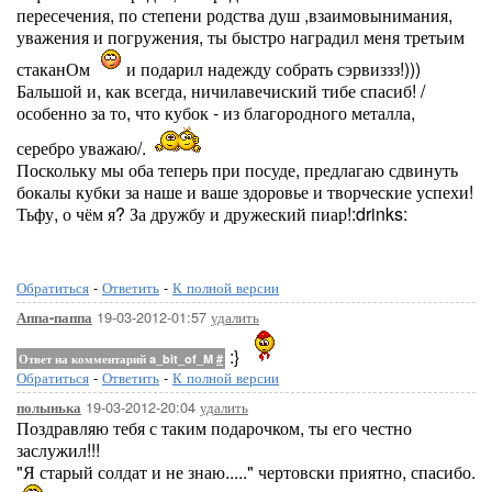
пересечения, по степени родства душ ,взаимовынимания,
уважения и погружения, ты быстро наградил меня третьим
стаканОм
и подарил надежду собрать сэрвиззз!)))
Бальшой и, как всегда, ничилавечиский тибе спасиб! /
особенно за то, что кубок - из благородного металла,
серебро уважаю/.
Поскольку мы оба теперь при посуде, предлагаю сдвинуть
бокалы кубки за наше и ваше здоровье и творческие успехи!
Тьфу, о чём я? За дружбу и дружеский пиар!:drinks:
Обратиться
-
Ответить
-
К полной версии
19-03-2012-01:57
удалить
Аппа-паппа
:}
Ответ на комментарий a_bit_of_M
#
Обратиться
-
Ответить
-
К полной версии
19-03-2012-20:04
удалить
полынька
Поздравляю тебя с таким подарочком, ты его честно
заслужил!!!
"Я старый солдат и не знаю....." чертовски приятно, спасибо.