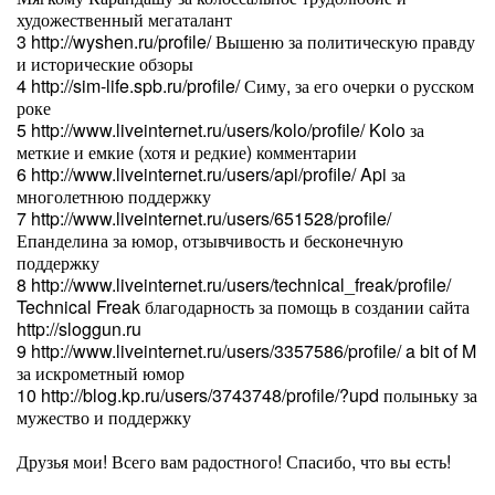
художественный мегаталант
3 http://wyshen.ru/profile/ Вышеню за политическую правду
и исторические обзоры
4 http://sim-life.spb.ru/profile/ Симу, за его очерки о русском
роке
5 http://www.liveinternet.ru/users/kolo/profile/ Kolo за
меткие и емкие (хотя и редкие) комментарии
6 http://www.liveinternet.ru/users/api/profile/ Api за
многолетнюю поддержку
7 http://www.liveinternet.ru/users/651528/profile/
Епанделина за юмор, отзывчивость и бесконечную
поддержку
8 http://www.liveinternet.ru/users/technical_freak/profile/
Technical Freak благодарность за помощь в создании сайта
http://sloggun.ru
9 http://www.liveinternet.ru/users/3357586/profile/ a bit of M
за искрометный юмор
10 http://blog.kp.ru/users/3743748/profile/?upd полыньку за
мужество и поддержку
Друзья мои! Всего вам радостного! Спасибо, что вы есть!