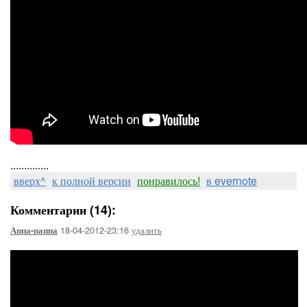
..............
вверх^
к полной версии
понравилось!
в evernote
Комментарии (14):
18-04-2012-23:16
удалить
Аппа-паппа