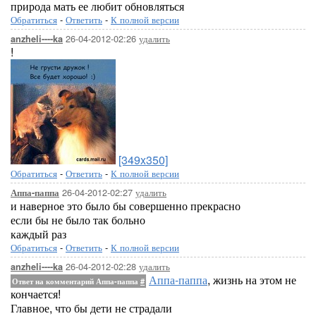
природа мать ее любит обновляться
Обратиться
-
Ответить
-
К полной версии
26-04-2012-02:26
удалить
anzheli----ka
!
[349x350]
Обратиться
-
Ответить
-
К полной версии
26-04-2012-02:27
удалить
Аппа-паппа
и наверное это было бы совершенно прекрасно
если бы не было так больно
каждый раз
Обратиться
-
Ответить
-
К полной версии
26-04-2012-02:28
удалить
anzheli----ka
Аппа-паппа
, жизнь на этом не
Ответ на комментарий Аппа-паппа
#
кончается!
Главное, что бы дети не страдали