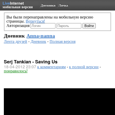
Live
Internet
Дневники
Личка
мобильная версия
Вы были перенаправлены на мобильную версию
страницы.
Вернуться!
Авторизация
Дневник
Аппа-паппа
Лента друзей
-
Дневник
-
Полная версия
Serj Tankian - Saving Us
18-04-2012 23:07
к комментариям
-
к полной версии
-
понравилось!