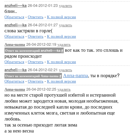
26-04-2012-01:23
удалить
anzheli----ka
блин..
Обратиться
-
Ответить
-
К полной версии
26-04-2012-01:27
удалить
anzheli----ka
слова застряли в горле(
Обратиться
-
Ответить
-
К полной версии
26-04-2012-02:19
удалить
Аппа-паппа
вот как то так. это сплошь и
Ответ на комментарий anzheli----ka
#
рядом происходит
Обратиться
-
Ответить
-
К полной версии
26-04-2012-02:21
удалить
anzheli----ka
Аппа-паппа
, ты в порядке?
Ответ на комментарий Аппа-паппа
#
Обратиться
-
Ответить
-
К полной версии
26-04-2012-02:25
удалить
Аппа-паппа
но на месте старой протухшей избитой и истерзанной
любви может зародится новая, молодая необъезженная,
невыжатая до последней капли крови, до последних
измученных клеток мозга, светлая и любопытная еще
любовь.
так за осенью приходит лютая зима
а за нею весна