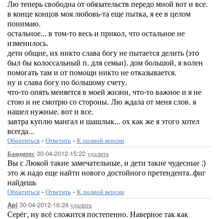
Лю теперь свободна от обязательств передо мной вот и все.
в конце концов моя любовь-та еще пытка, я ее в целом
понимаю.
остальное... в том-то весь и прикол, что остальное не
изменилось.
дети общие, их никто слава богу не пытается делить (это
был бы колоссальный п. для семьи). дом большой, я волен
помогать там и от помощи никто не отказывается.
ну и слава богу по большому счету.
что-то опять меняется в моей жизни, что-то важное и я не
стою и не смотрю со стороны. Лю ждала от меня слов. я
нашел нужные. вот и все.
завтра куплю мангал и шашлык... ох как же я этого хотел
всегда...
Обратиться
-
Ответить
-
К полной версии
30-04-2012-15:22
удалить
Бандитос
Вы с Люкой такие замечательные, и дети такие чудесные :)
это ж надо еще найти нового достойного претендента..фиг
найдешь
Обратиться
-
Ответить
-
К полной версии
30-04-2012-16:24
удалить
Api
Серёг, ну всё сложится постепенно. Наверное так как