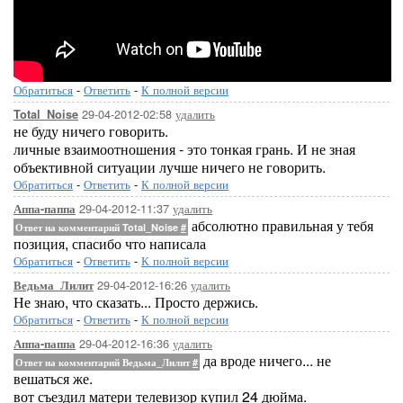
Обратиться
-
Ответить
-
К полной версии
29-04-2012-02:58
удалить
Total_Noise
не буду ничего говорить.
личные взаимоотношения - это тонкая грань. И не зная
объективной ситуации лучше ничего не говорить.
Обратиться
-
Ответить
-
К полной версии
29-04-2012-11:37
удалить
Аппа-паппа
абсолютно правильная у тебя
Ответ на комментарий Total_Noise
#
позиция, спасибо что написала
Обратиться
-
Ответить
-
К полной версии
29-04-2012-16:26
удалить
Ведьма_Лилит
Не знаю, что сказать... Просто держись.
Обратиться
-
Ответить
-
К полной версии
29-04-2012-16:36
удалить
Аппа-паппа
да вроде ничего... не
Ответ на комментарий Ведьма_Лилит
#
вешаться же.
вот съездил матери телевизор купил 24 дюйма.