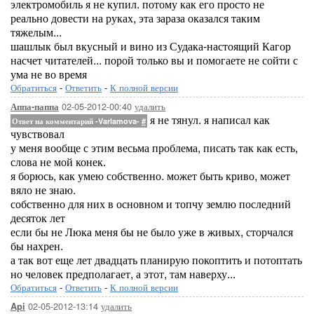
электромобиль я не купил. потому как его просто не
реально довести на руках, эта зараза оказался таким
тяжелым...
шашлык был вкусный и вино из Судака-настоящий Кагор
насчет читателей... порой только вы и помогаете не сойти с
ума не во время
Обратиться
-
Ответить
-
К полной версии
02-05-2012-00:40
удалить
Аппа-паппа
я не тянул. я написал как
Ответ на комментарий -Varlamova-
#
чувствовал
у меня вообще с этим весьма проблема, писать так как есть,
слова не мой конек.
я борюсь, как умею собственно. может быть криво, может
вяло не знаю.
собственно для них в основном и топчу землю последний
десяток лет
если бы не Люка меня бы не было уже в живых, сторчался
бы нахрен.
а так вот еще лет двадцать планирую покоптить и потоптать
но человек предполагает, а этот, там наверху...
Обратиться
-
Ответить
-
К полной версии
02-05-2012-13:14
удалить
Api