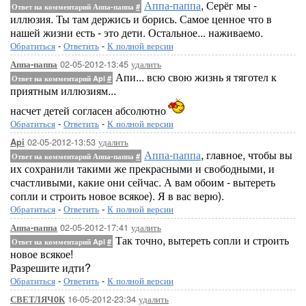
Аппа-паппа
, Серёг мы -
Ответ на комментарий Аппа-паппа
#
иллюзия. Ты там держись и борись. Самое ценное что в
нашей жизни есть - это дети. Остальное... наживаемо.
Обратиться
-
Ответить
-
К полной версии
02-05-2012-13:45
удалить
Аппа-паппа
Апи... всю свою жизнь я тяготел к
Ответ на комментарий Api
#
приятным иллюзиям...
насчет детей согласен абсолютно
Обратиться
-
Ответить
-
К полной версии
02-05-2012-13:53
удалить
Api
Аппа-паппа
, главное, чтобы вы
Ответ на комментарий Аппа-паппа
#
их сохранили такими же прекрасными и свободными, и
счастливыми, какие они сейчас. А вам обоим - вытереть
сопли и строить новое всякое). Я в вас верю).
Обратиться
-
Ответить
-
К полной версии
02-05-2012-17:41
удалить
Аппа-паппа
Так точно, вытереть сопли и строить
Ответ на комментарий Api
#
новое всякое!
Разрешите идти?
Обратиться
-
Ответить
-
К полной версии
16-05-2012-23:34
удалить
СВЕТЛЯЧ0К