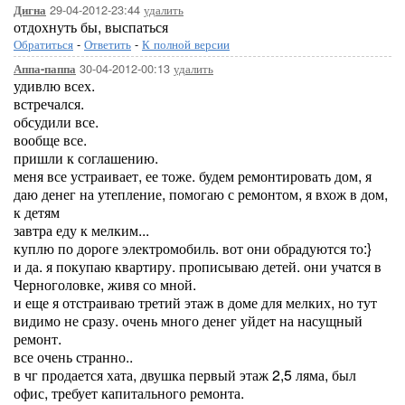
29-04-2012-23:44
удалить
Дигна
отдохнуть бы, выспаться
Обратиться
-
Ответить
-
К полной версии
30-04-2012-00:13
удалить
Аппа-паппа
удивлю всех.
встречался.
обсудили все.
вообще все.
пришли к соглашению.
меня все устраивает, ее тоже. будем ремонтировать дом, я
даю денег на утепление, помогаю с ремонтом, я вхож в дом,
к детям
завтра еду к мелким...
куплю по дороге электромобиль. вот они обрадуются то:}
и да. я покупаю квартиру. прописываю детей. они учатся в
Черноголовке, живя со мной.
и еще я отстраиваю третий этаж в доме для мелких, но тут
видимо не сразу. очень много денег уйдет на насущный
ремонт.
все очень странно..
в чг продается хата, двушка первый этаж 2,5 ляма, был
офис, требует капитального ремонта.