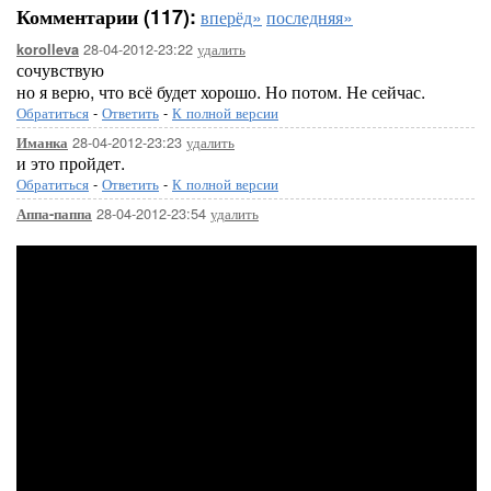
Комментарии (117):
вперёд»
последняя»
28-04-2012-23:22
удалить
korolleva
сочувствую
но я верю, что всё будет хорошо. Но потом. Не сейчас.
Обратиться
-
Ответить
-
К полной версии
28-04-2012-23:23
удалить
Иманка
и это пройдет.
Обратиться
-
Ответить
-
К полной версии
28-04-2012-23:54
удалить
Аппа-паппа