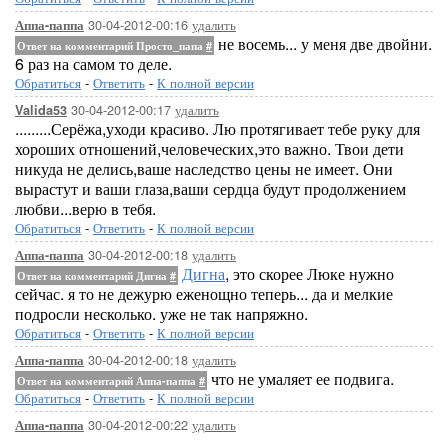
30-04-2012-00:16
удалить
Аппа-паппа
не восемь... у меня две двойни.
Ответ на комментарий Просто_папа
#
6 раз на самом то деле.
Обратиться
-
Ответить
-
К полной версии
30-04-2012-00:17
удалить
Valida53
.........Серёжа,уходи красиво. Лю протягивает тебе руку для
хороших отношений,человеческих,это важно. Твои дети
никуда не делись,ваше наследство цены не имеет. Они
вырастут и ваши глаза,ваши сердца будут продолжением
любви...верю в тебя.
Обратиться
-
Ответить
-
К полной версии
30-04-2012-00:18
удалить
Аппа-паппа
Дигна
, это скорее Люке нужно
Ответ на комментарий Дигна
#
сейчас. я то не дежурю еженощно теперь... да и мелкие
подросли несколько. уже не так напряжно.
Обратиться
-
Ответить
-
К полной версии
30-04-2012-00:18
удалить
Аппа-паппа
что не умаляет ее подвига.
Ответ на комментарий Аппа-паппа
#
Обратиться
-
Ответить
-
К полной версии
30-04-2012-00:22
удалить
Аппа-паппа