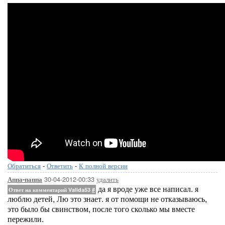
Обратиться
-
Ответить
-
К полной версии
30-04-2012-00:33
удалить
Аппа-паппа
да я вроде уже все написал. я
Ответ на комментарий Valida53
#
люблю детей, Лю это знает. я от помощи не отказываюсь,
это было бы свинством, после того сколько мы вместе
пережили.