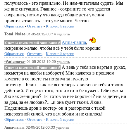
получилось - это правильно. Не нам-читателям судить. Мы
же вне ситуации. Главное - сохраните то что удастся
сохранить, потому что каогда общие дети умения
приятельствовать - это уже много. Честно.
Обратиться
-
Ответить
-
К полной версии
01-05-2012-03:14
удалить
Total_Noise
Аппа-паппа
,
Ответ на комментарий Аппа-паппа
#
искренне желаю, чтобы всё у тебя было хорошо!
Обратиться
-
Ответить
-
К полной версии
01-05-2012-19:29
удалить
-Varlamova-
А ведь у тебя все карты в руках,
Ответ на комментарий Аппа-паппа
#
несмотря на якобы наоборот)) Мне кажется в прошлом
коменте в ее посте ты потянул за нужную
ниточку....Блин...как же все теперь зависит от тебя и твоих
действий. И еще от того, что и кто тебе нужен. Тебе нужна
Лю как женщина? Ты готов за нее бороться? ни за детей, ни
за дом, за ее любовь?.....и она будет твоей. Люка.
Подкинешь дров в костер- он и разгорится с такой
невероятной силой, что вам обоим и не снилось!!
Обратиться
-
Ответить
-
К полной версии
02-05-2012-00:33
удалить
Аппа-паппа