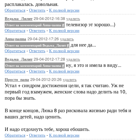
расплакалась. довольная.
Обратиться
-
Ответить
-
К полной версии
29-04-2012-16:38
удалить
Ведьма_Лилит
телевизор эт хорошо...)
Ответ на комментарий Аппа-паппа
#
Обратиться
-
Ответить
-
К полной версии
29-04-2012-17:26
удалить
Аппа-паппа
для нее да...
Ответ на комментарий Ведьма_Лилит
#
Обратиться
-
Ответить
-
К полной версии
29-04-2012-17:28
удалить
Ведьма_Лилит
ну, я это и имела в виду...
Ответ на комментарий Аппа-паппа
#
Обратиться
-
Ответить
-
К полной версии
29-04-2012-20:26
удалить
Просто_папа
Устал + синдром достижения цели, я так считаю. Уж не
первый год взамужем, женские слова надо делить на 10,
пора бы знать.
В конце концов, Люка 8 раз рисковала жизнью ради тебя и
ваших детей, надо ценить.
И надо отдохнуть тебе, хорош ебошить.
Обратиться
-
Ответить
-
К полной версии