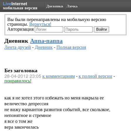
Live
Internet
Дневники
Личка
мобильная версия
Вы были перенаправлены на мобильную версию
страницы.
Вернуться!
Авторизация
Дневник
Аппа-паппа
Лента друзей
-
Дневник
-
Полная версия
Без заголовка
28-04-2012 23:05
к комментариям
-
к полной версии
-
понравилось!
как я не хотел этого избежать но меня накрыла ее
величество депрессия
не вижу вариантов развития событий, все скользкое,
непонятное и стремное
я все о том же
вера закончилась