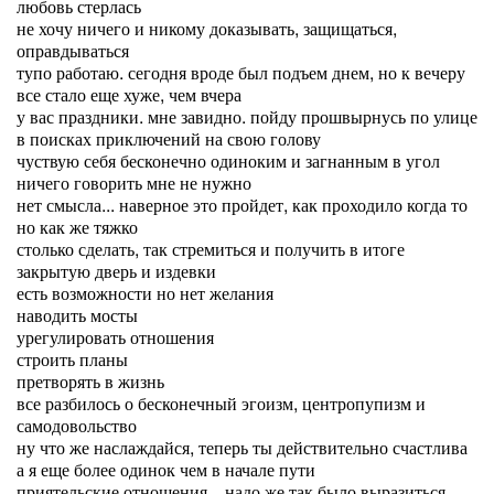
любовь стерлась
не хочу ничего и никому доказывать, защищаться,
оправдываться
тупо работаю. сегодня вроде был подъем днем, но к вечеру
все стало еще хуже, чем вчера
у вас праздники. мне завидно. пойду прошвырнусь по улице
в поисках приключений на свою голову
чуствую себя бесконечно одиноким и загнанным в угол
ничего говорить мне не нужно
нет смысла... наверное это пройдет, как проходило когда то
но как же тяжко
столько сделать, так стремиться и получить в итоге
закрытую дверь и издевки
есть возможности но нет желания
наводить мосты
урегулировать отношения
строить планы
претворять в жизнь
все разбилось о бесконечный эгоизм, центропупизм и
самодовольство
ну что же наслаждайся, теперь ты действительно счастлива
а я еще более одинок чем в начале пути
приятельские отношения... надо же так было выразиться