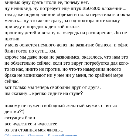
видимо буду брать чтоли ее, почему нет.
ну неликвид. ну потребует еще штук 250-300 вложений...
там даже подвод ванной обрезан и полы перестилать и окна
менять... ну это же не сразу, за год-полтора потихоньку
приведу в порядок к детской школе.
пропишу детей и встану на очередь на расширение, Лю не
против.
у меня остается немного денег на развитие бизнеса. и офис
блин готов по сути... хм.
короче мы даже пока не разводимся, оказалось, что нам это
не обязательно сейчас, если это вдруг потребуется для кого-
то из нас, никто не против. но что-то намерения нового
брака не возникают ни у нее ни у меня, по крайней мере
сейчас.
вот только мы теперь свободны друг от друга.
ща сказану... крепко сидите на стуле?
никому не нужен свободный женатый мужик с пятью
детьми?:}
ситуация блин...
все чудесатее и чудесатее
ох эта странная моя жизнь...
Обратиться
-
Ответить
-
К полной версии