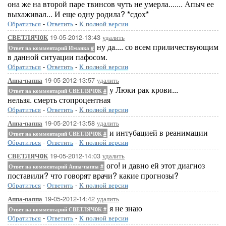
она же на второй паре твинсов чуть не умерла....... Апыч ее
выхаживал... И еще одну родила? *сдох*
Обратиться
-
Ответить
-
К полной версии
19-05-2012-13:43
удалить
СВЕТЛЯЧ0К
ну да.... со всем приличествующим
Ответ на комментарий Иманка
#
в данной ситуации пафосом.
Обратиться
-
Ответить
-
К полной версии
19-05-2012-13:57
удалить
Аппа-паппа
у Люки рак крови...
Ответ на комментарий СВЕТЛЯЧ0К
#
нельзя. смерть стопроцентная
Обратиться
-
Ответить
-
К полной версии
19-05-2012-13:58
удалить
Аппа-паппа
и интубацией в реанимации
Ответ на комментарий СВЕТЛЯЧ0К
#
Обратиться
-
Ответить
-
К полной версии
19-05-2012-14:03
удалить
СВЕТЛЯЧ0К
ого! и давно ей этот диагноз
Ответ на комментарий Аппа-паппа
#
поставили? что говорят врачи? какие прогнозы?
Обратиться
-
Ответить
-
К полной версии
19-05-2012-14:42
удалить
Аппа-паппа
я не знаю
Ответ на комментарий СВЕТЛЯЧ0К
#
Обратиться
-
Ответить
-
К полной версии