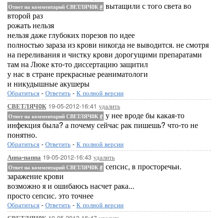
вытащили с того света во
Ответ на комментарий СВЕТЛЯЧ0К
#
второй раз
рожать нельзя
нельзя даже глубоких порезов по идее
полностью зараза из крови никогда не выводится. не смотря
на переливания и чистку крови дорогущими препаратами
там на Люке кто-то диссертацию защитил
у нас в стране прекрасные реаниматологи
и никудышные акушеры
Обратиться
-
Ответить
-
К полной версии
19-05-2012-16:41
удалить
СВЕТЛЯЧ0К
у нее вроде бы какая-то
Ответ на комментарий СВЕТЛЯЧ0К
#
инфекция была? а почему сейчас рак пишешь? что-то не
понятно.
Обратиться
-
Ответить
-
К полной версии
19-05-2012-16:43
удалить
Аппа-паппа
сепсис, в просторечьи.
Ответ на комментарий СВЕТЛЯЧ0К
#
заражение крови
возможно я и ошибаюсь насчет рака...
просто сепсис. это точнее
Обратиться
-
Ответить
-
К полной версии
19-05-2012-16:47
удалить