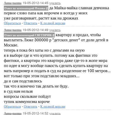
19-05-2012-14:45
удалить
Аппа-паппа
да Майка-майка славная девчонка
Ответ на комментарий Иманка
#
первое слово папа как впрочем и всегда у моих
уже разговаривает, растет как на дрожжах
Обратиться
-
Ответить
-
К полной версии
19-05-2012-14:49
удалить
Аппа-паппа
квартиру я продал, чтобы
Ответ на комментарий СВЕТЛЯЧ0К
#
выплатить Люке 300000 р "детских денег" от доли детей в
Москве.
теперь я пока без хаты но с деньгами на оную
я в выборе где и что купить. потому как фантики это
фантики, а квартира это квартира даже где-то в жопе мира
по идее я могу вообще пакость сделать купить квартиру на
мать например и подать в суд на разделение ее 100 метров...
вот только при этом подставлю младших...
да и сам подставлюсь
так что я конечно так делать не буду.
в суд нам нельзя
вопросы скользкие пойдут
тупик коммунизма короче
Обратиться
-
Ответить
-
К полной версии
19-05-2012-14:52
удалить
Аппа-паппа