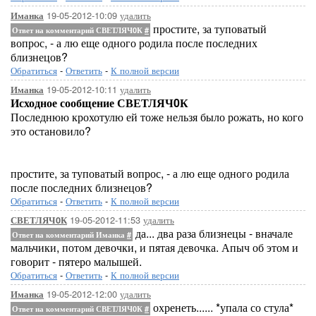
19-05-2012-10:09
удалить
Иманка
простите, за туповатый
Ответ на комментарий СВЕТЛЯЧ0К
#
вопрос, - а лю еще одного родила после последних
близнецов?
Обратиться
-
Ответить
-
К полной версии
19-05-2012-10:11
удалить
Иманка
Исходное сообщение СВЕТЛЯЧ0К
Последнюю крохотулю ей тоже нельзя было рожать, но кого
это остановило?
простите, за туповатый вопрос, - а лю еще одного родила
после последних близнецов?
Обратиться
-
Ответить
-
К полной версии
19-05-2012-11:53
удалить
СВЕТЛЯЧ0К
да... два раза близнецы - вначале
Ответ на комментарий Иманка
#
мальчики, потом девочки, и пятая девочка. Апыч об этом и
говорит - пятеро малышей.
Обратиться
-
Ответить
-
К полной версии
19-05-2012-12:00
удалить
Иманка
охренеть...... *упала со стула*
Ответ на комментарий СВЕТЛЯЧ0К
#