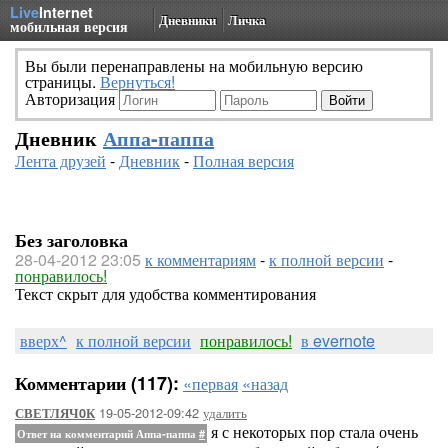
Live
Internet
Дневники
Личка
мобильная версия
Вы были перенаправлены на мобильную версию
страницы.
Вернуться!
Авторизация
Дневник
Аппа-паппа
Лента друзей
-
Дневник
-
Полная версия
Без заголовка
28-04-2012 23:05
к комментариям
-
к полной версии
-
понравилось!
Текст скрыт для удобства комментирования
вверх^
к полной версии
понравилось!
в evernote
Комментарии (117):
«первая
«назад
19-05-2012-09:42
удалить
СВЕТЛЯЧ0К
я с некоторых пор стала очень
Ответ на комментарий Аппа-паппа
#