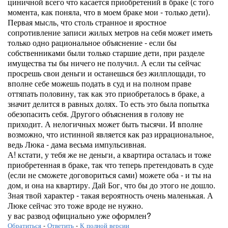
циничной всего что касается приобретений в браке (с того
момента, как поняла, что в моем браке мои - только дети).
Первая мысль, что столь странное и яростное
сопротивление записи жилых метров на себя может иметь
только одно рациональное объяснение - если бы
собственниками были только старшие дети, при разделе
имущества ты бы ничего не получил. А если ты сейчас
просрешь свои деньги и останешься без жилплощади, то
вполне себе можешь подать в суд и на полном праве
оттяпать половину, так как это приобреталось в браке, а
значит делится в равных долях. То есть это была попытка
обезопасить себя. Другого объяснения в голову не
приходит. А нелогичных может быть тысячи. И вполне
возможно, что истинной является как раз иррациональное,
ведь Люка - дама весьма импульсивная.
А! кстати, у тебя же не деньги, а квартира осталась и тоже
приобретенная в браке, так что теперь претендовать в суде
(если не сможете договориться сами) можете оба - и ты на
дом, и она на квартиру. Дай Бог, что бы до этого не дошло.
Зная твой характер - такая вероятность очень маленькая. А
Люке сейчас это тоже вроде не нужно.
у вас развод официально уже оформлен?
Обратиться
-
Ответить
-
К полной версии