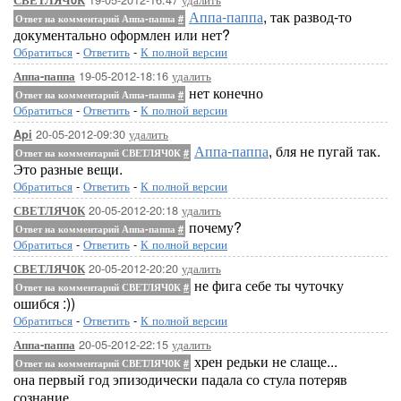
СВЕТЛЯЧ0К
Аппа-паппа
, так развод-то
Ответ на комментарий Аппа-паппа
#
документально оформлен или нет?
Обратиться
-
Ответить
-
К полной версии
19-05-2012-18:16
удалить
Аппа-паппа
нет конечно
Ответ на комментарий Аппа-паппа
#
Обратиться
-
Ответить
-
К полной версии
20-05-2012-09:30
удалить
Api
Аппа-паппа
, бля не пугай так.
Ответ на комментарий СВЕТЛЯЧ0К
#
Это разные вещи.
Обратиться
-
Ответить
-
К полной версии
20-05-2012-20:18
удалить
СВЕТЛЯЧ0К
почему?
Ответ на комментарий Аппа-паппа
#
Обратиться
-
Ответить
-
К полной версии
20-05-2012-20:20
удалить
СВЕТЛЯЧ0К
не фига себе ты чуточку
Ответ на комментарий СВЕТЛЯЧ0К
#
ошибся :))
Обратиться
-
Ответить
-
К полной версии
20-05-2012-22:15
удалить
Аппа-паппа
хрен редьки не слаще...
Ответ на комментарий СВЕТЛЯЧ0К
#
она первый год эпизодически падала со стула потеряв
сознание...