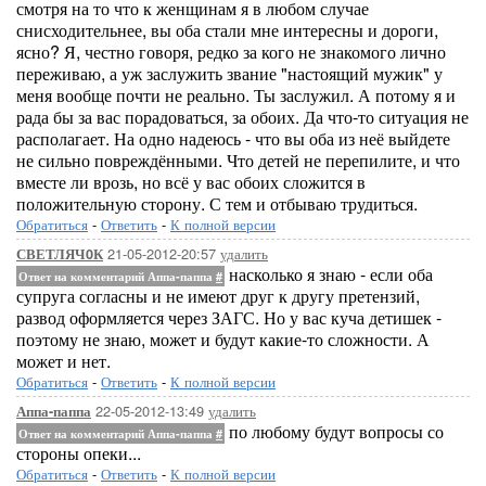
смотря на то что к женщинам я в любом случае
снисходительнее, вы оба стали мне интересны и дороги,
ясно? Я, честно говоря, редко за кого не знакомого лично
переживаю, а уж заслужить звание "настоящий мужик" у
меня вообще почти не реально. Ты заслужил. А потому я и
рада бы за вас порадоваться, за обоих. Да что-то ситуация не
располагает. На одно надеюсь - что вы оба из неё выйдете
не сильно повреждёнными. Что детей не перепилите, и что
вместе ли врозь, но всё у вас обоих сложится в
положительную сторону. С тем и отбываю трудиться.
Обратиться
-
Ответить
-
К полной версии
21-05-2012-20:57
удалить
СВЕТЛЯЧ0К
насколько я знаю - если оба
Ответ на комментарий Аппа-паппа
#
супруга согласны и не имеют друг к другу претензий,
развод оформляется через ЗАГС. Но у вас куча детишек -
поэтому не знаю, может и будут какие-то сложности. А
может и нет.
Обратиться
-
Ответить
-
К полной версии
22-05-2012-13:49
удалить
Аппа-паппа
по любому будут вопросы со
Ответ на комментарий Аппа-паппа
#
стороны опеки...
Обратиться
-
Ответить
-
К полной версии