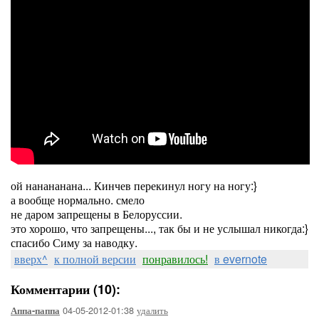
ой нанананана... Кинчев перекинул ногу на ногу:}
а вообще нормально. смело
не даром запрещены в Белоруссии.
это хорошо, что запрещены..., так бы и не услышал никогда:}
спасибо Симу за наводку.
вверх^
к полной версии
понравилось!
в evernote
Комментарии (10):
04-05-2012-01:38
удалить
Аппа-паппа