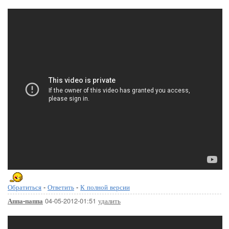
Обратиться
-
Ответить
-
К полной версии
04-05-2012-01:51
удалить
Аппа-паппа