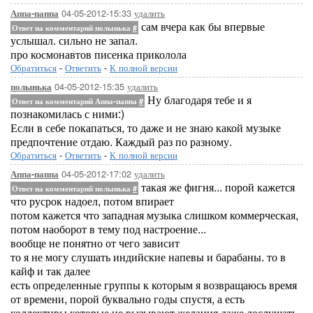
04-05-2012-15:33
удалить
Аппа-паппа
сам вчера как бы впервые
Ответ на комментарий полынька
#
услышал. сильно не запал.
про космонавтов писенка приколола
Обратиться
-
Ответить
-
К полной версии
04-05-2012-15:35
удалить
полынька
Ну благодаря тебе и я
Ответ на комментарий Аппа-паппа
#
познакомилась с ними:)
Если в себе покапаться, то даже и не знаю какой музыке
предпочтение отдаю. Каждый раз по разному.
Обратиться
-
Ответить
-
К полной версии
04-05-2012-17:02
удалить
Аппа-паппа
такая же фигня... порой кажется
Ответ на комментарий полынька
#
что русрок надоел, потом впирает
потом кажется что западная музыка слишком коммерческая,
потом наоборот в тему под настроение...
вообще не понятно от чего зависит
то я не могу слушать индийские напевы и барабаны. то в
кайф и так далее
есть определенные группы к которым я возвращаюсь время
от времени, порой буквально годы спустя, а есть
коллективы которые не вызывают желания даже дослушать