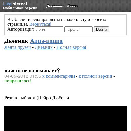
Live
Internet
Дневники
Личка
мобильная версия
Вы были перенаправлены на мобильную версию
страницы.
Вернуться!
Авторизация
Дневник
Аппа-паппа
Лента друзей
-
Дневник
-
Полная версия
ничего не напоминает?
04-05-2012 01:35
к комментариям
-
к полной версии
-
понравилось!
Резиновый дом (Нейро Дюбель)