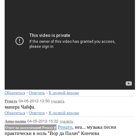
Обратиться
-
Ответить
-
К полной версии
04-05-2012-13:50
удалить
Ренато
манера Чайфа.
Обратиться
-
Ответить
-
К полной версии
04-05-2012-15:22
удалить
Аппа-паппа
Ренато
, неа... музыка песни
Ответ на комментарий Ренато
#
практически в ноль "Вор да Палач" Кинчева