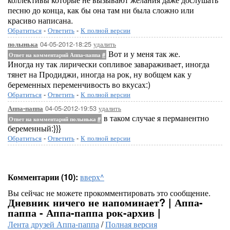
песню до конца, как бы она там ни была сложно или
красиво написана.
Обратиться
-
Ответить
-
К полной версии
04-05-2012-18:25
удалить
полынька
Вот и у меня так же.
Ответ на комментарий Аппа-паппа
#
Иногда ну так лирически сопливое завараживает, иногда
тянет на Продиджи, иногда на рок, ну вобщем как у
беременных переменчивость во вкусах:)
Обратиться
-
Ответить
-
К полной версии
04-05-2012-19:53
удалить
Аппа-паппа
в таком случае я перманентно
Ответ на комментарий полынька
#
беременный:}}}
Обратиться
-
Ответить
-
К полной версии
Комментарии (10):
вверх^
Вы сейчас не можете прокомментировать это сообщение.
Дневник ничего не напоминает? | Аппа-
паппа - Аппа-паппа рок-архив |
Лента друзей Аппа-паппа
/
Полная версия