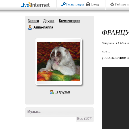
Регистрация
Вход
Рейтинги
Записи
Друзья
Комментарии
Аппа-паппа
ФРАНЦУ
Вторник, 15 Мая 2
нра...
у них занятное 
В друзья
Музыка
-
Все (107)