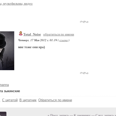
, мультфильмы, видео
Total_Noise
обратиться по имени
Четверг, 17 Мая 2012 г. 01:19 (
ссылка
)
мне тоже они нра)
паппа
та зыкинские
ь
С цитатой
В цитатник
Обратиться по имени
« Пред. запись
—
К дневнику
—
След. запись 
ь