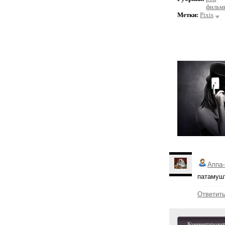
фильмы
Метки:
Pixis
Аппа-
патамуш
Ответит
Комментироват