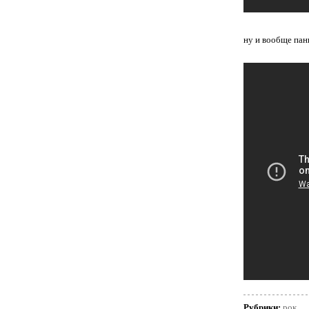
ну и вообще пан
Рубрики:
рок