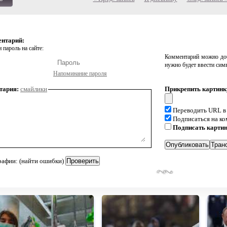
ентарий:
 пароль на сайте:
Комментарий можно доб
нужно будет ввести сим
Напоминание пароля
тария:
смайлики
Прикрепить картинк
Переводить URL в
Подписаться на к
Подписать карти
рафии: (найти ошибки)