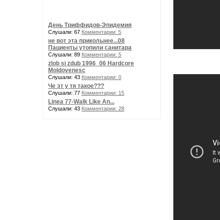
День Триффидов-Эпидемия
Слушали: 67
Комментарии: 5
не вот эта прикольнее...08
Пациенты утопили санитара
Слушали: 89
Комментарии: 5
zlob si zdub 1996_06 Hardcore
Moldovenesc
Слушали: 43
Комментарии: 0
Че эт у тя такое???
Слушали: 77
Комментарии: 15
Linea 77-Walk Like An...
Слушали: 43
Комментарии: 28