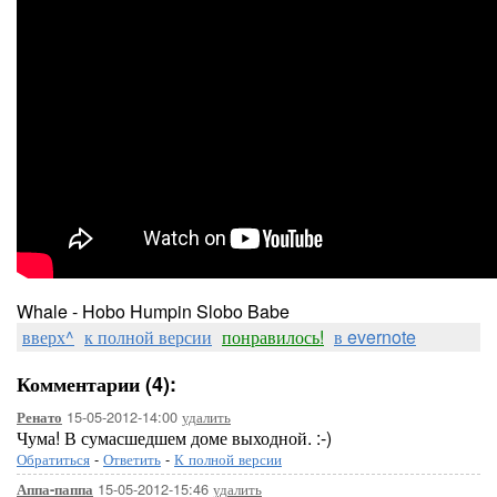
Whale - Hobo Humpin Slobo Babe
вверх^
к полной версии
понравилось!
в evernote
Комментарии (4):
15-05-2012-14:00
удалить
Ренато
Чума! В сумасшедшем доме выходной. :-)
Обратиться
-
Ответить
-
К полной версии
15-05-2012-15:46
удалить
Аппа-паппа