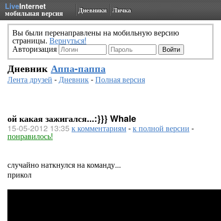
Live
Internet
Дневники
Личка
мобильная версия
Вы были перенаправлены на мобильную версию
страницы.
Вернуться!
Авторизация
Дневник
Аппа-паппа
Лента друзей
-
Дневник
-
Полная версия
ой какая зажигался...:}}} Whale
15-05-2012 13:35
к комментариям
-
к полной версии
-
понравилось!
случайно наткнулся на команду...
прикол