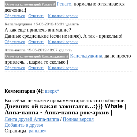
Ренато
, нормально оттягивается
Ответ на комментарий Ренато
#
девчонка:}
Обратиться
-
Ответить
-
К полной версии
15-05-2012-16:31
удалить
Капельдудкина
А как еще привлечь внимание?
Данные средненькие (если не ниже). А так - прикольно!
Обратиться
-
Ответить
-
К полной версии
15-05-2012-18:07
удалить
Аппа-паппа
Капельдудкина
, да не просто
Ответ на комментарий Капельдудкина
#
привлечь... шарма то сколько:}
Обратиться
-
Ответить
-
К полной версии
Комментарии (4):
вверх^
Вы сейчас не можете прокомментировать это сообщение.
Дневник ой какая зажигался...:}}} Whale |
Аппа-паппа - Аппа-паппа рок-архив |
Лента друзей Аппа-паппа
/
Полная версия
Добавить в друзья
Страницы:
раньше»