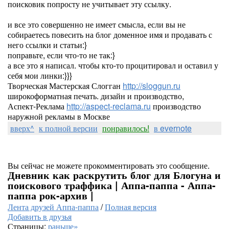
поисковик попросту не учитывает эту ссылку.
и все это совершенно не имеет смысла, если вы не
собираетесь повесить на блог доменное имя и продавать с
него ссылки и статьи:}
поправьте, если что-то не так:}
а все это я написал. чтобы кто-то процитировал и оставил у
себя мои линки:}}}
Творческая Мастерская Слогган
http://sloggun.ru
широкоформатная печать. дизайн и производство,
Аспект-Реклама
http://aspect-reclama.ru
производство
наружной рекламы в Москве
вверх^
к полной версии
понравилось!
в evernote
Вы сейчас не можете прокомментировать это сообщение.
Дневник как раскрутить блог для Блогуна и
поискового траффика | Аппа-паппа - Аппа-
паппа рок-архив |
Лента друзей Аппа-паппа
/
Полная версия
Добавить в друзья
Страницы:
раньше»