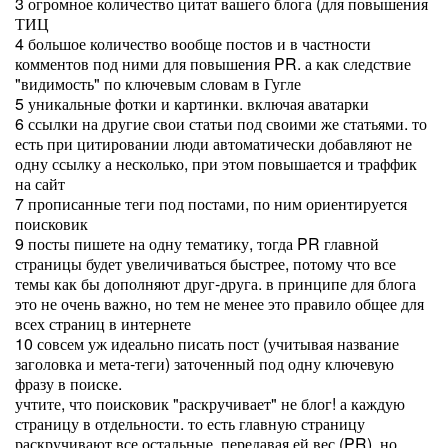
3 огромное количество цитат вашего блога (для повышения
ТИЦ
4 большое количество вообще постов и в частности
комментов под ними для повышения PR. а как следствие
"видимость" по ключевым словам в Гугле
5 уникальные фотки и картинки. включая аватарки
6 ссылки на другие свои статьи под своими же статьями. то
есть при цитировании люди автоматически добавляют не
одну ссылку а несколько, при этом повышается и траффик
на сайт
7 прописанные теги под постами, по ним ориентируется
поисковик
9 посты пишете на одну тематику, тогда PR главной
страницы будет увеличиваться быстрее, потому что все
темы как бы дополняют друг-друга. в принципе для блога
это не очень важно, но тем не менее это правило общее для
всех страниц в интернете
10 совсем уж идеально писать пост (учитывая название
заголовка и мета-теги) заточенный под одну ключевую
фразу в поиске.
учтите, что поисковик "раскручивает" не блог! а каждую
страницу в отдельности. то есть главную страницу
раскручивают все остальные. передавая ей вес (PR). но