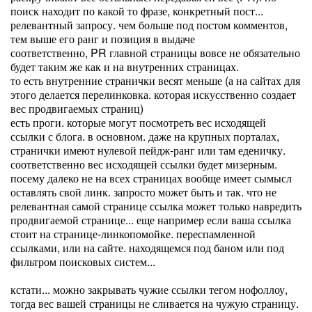
поиск находит по какой то фразе, конкретный пост...
релевантный запросу. чем больше под постом комментов,
тем выше его ранг и позиция в выдаче
соответственно, PR главной страницы вовсе не обязательно
будет таким же как и на внутренних страницах.
то есть внутренние странички весят меньше (а на сайтах для
этого делается перелинковка. которая искусственно создает
вес продвигаемых страниц)
есть проги. которые могут посмотреть вес исходящей
ссылки с блога. в основном. даже на крупных порталах,
странички имеют нулевой пейдж-ранг или там еденичку.
соответственно вес исходящей ссылки будет мизерным.
посему далеко не на всех страницах вообще имеет сымысл
оставлять свой линк. запросто может быть и так. что не
релевантная самой странице ссылка может только навредить
продвигаемой странице... еще например если ваша ссылка
стоит на странице-линкопомойке. переспамленной
ссылками, или на сайте. находящемся под баном или под
фильтром поисковых систем...
кстати... можно закрывать чужие ссылки тегом нофоллоу,
тогда вес вашей страницы не сливается на чужую страницу.