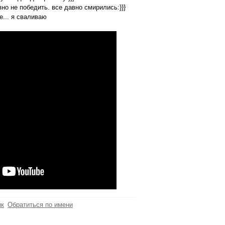
но не победить. все давно смирились:}}}
е... я сваливаю
ик
Обратиться по имени