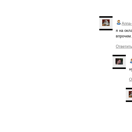
Аппа-
я на окла
впрочем.
Ответит
н
О