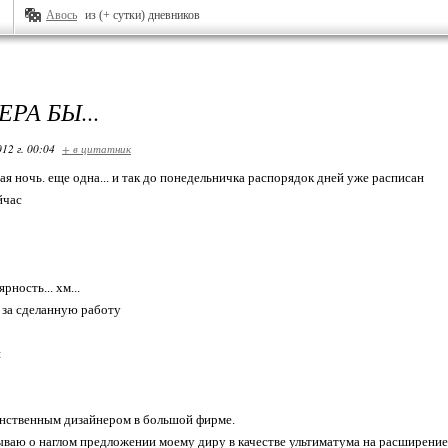
Авось
из (+ сутки) дневников
РА БЫ...
12 г. 00:04
+ в цитатник
ая ночь. еще одна... и так до понедельничка распорядок дней уже расписан
йчас
рность... хм...
т за сделанную работу
я
инственным дизайнером в большой фирме.
ываю о наглом предложении моему диру в качестве ультиматума на расширение