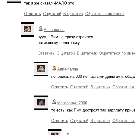
так я же сказал -МАЛО это
Ответить
С цитатой
В цитатник
Обратиться по имени
Аппа-паппа
нууу... Рим не сразу строился.
потихоньку полегоньку...
Ответить
С цитатой
В цитатник
Обратиться по име
Аппа-паппа
поправка, на 300 не чистыми деньгами. обща
Ответить
С цитатой
В цитатник
Обратиться
Мегавольт_2006
то есть, как Рим достроят так зарплату приб
Ответить
С цитатой
В цитатник
Обратиться