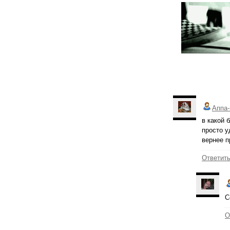
Аппа-
в какой 
просто у
вернее п
Ответит
С
О