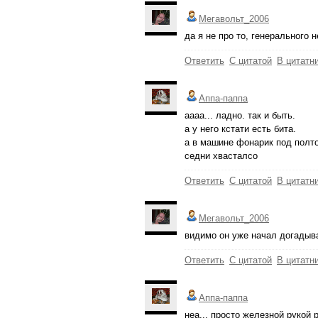
Мегавольт_2006
да я не про то, генерального н
Ответить
С цитатой
В цитатн
Аппа-паппа
аааа... ладно. так и быть.
а у него кстати есть бита.
а в машине фонарик под полтор
седни хвасталсо
Ответить
С цитатой
В цитатн
Мегавольт_2006
видимо он уже начал догадыват
Ответить
С цитатой
В цитатн
Аппа-паппа
неа... просто железной рукой 