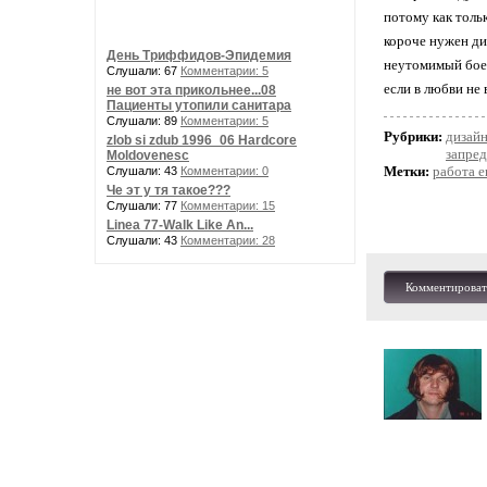
потому как тольк
короче нужен ди
День Триффидов-Эпидемия
неутомимый боец
Слушали: 67
Комментарии: 5
если в любви не в
не вот эта прикольнее...08
Пациенты утопили санитара
Слушали: 89
Комментарии: 5
Рубрики:
дизай
zlob si zdub 1996_06 Hardcore
запред
Moldovenesc
Метки:
работа е
Слушали: 43
Комментарии: 0
Че эт у тя такое???
Слушали: 77
Комментарии: 15
Linea 77-Walk Like An...
Слушали: 43
Комментарии: 28
Комментироват