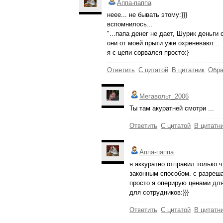
Аппа-паппа
неее... не бывать этому:}}}
вспомнилось...
"...папа денег не дает, Шурик деньги
они от моей прыти уже охреневают...
я с цепи сорвался просто:}
Ответить
С цитатой
В цитатник
Обра
Мегавольт_2006
Ты там акуратней смотри ...
Ответить
С цитатой
В цитатн
Аппа-паппа
я аккуратно отправил только 
законным способом. с разреш
просто я оперирую ценами для
для сотрудников:}}}
Ответить
С цитатой
В цитатн