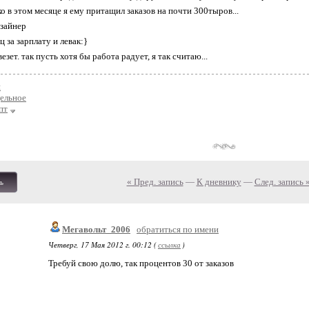
о в этом месяце я ему притащил заказов на почти 300тыров...
зайнер
 за зарплату и левак:}
езет. так пусть хотя бы работа радует, я так считаю...
н
ельное
пт
« Пред. запись
—
К дневнику
—
След. запись 
ь
Мегавольт_2006
обратиться по имени
Четверг, 17 Мая 2012 г. 00:12 (
ссылка
)
Требуй свою долю, так процентов 30 от заказов