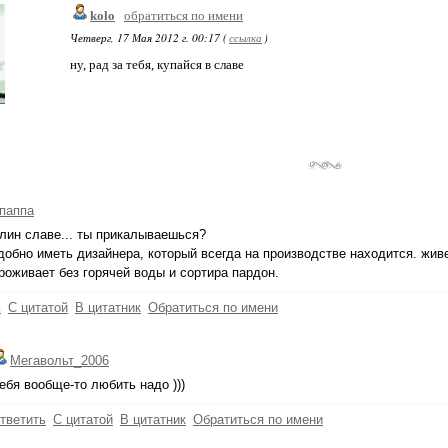
kolo
обратиться по имени
Четверг, 17 Мая 2012 г. 00:17 (
ссылка
)
ну, рад за тебя, купайся в славе
паппа
блин славе... ты прикалываешься?
добно иметь дизайнера, который всегда на производстве находится. жив
роживает без горячей воды и сортира пардон.
ь
С цитатой
В цитатник
Обратиться по имени
Мегавольт_2006
ебя вообще-то любить надо )))
тветить
С цитатой
В цитатник
Обратиться по имени