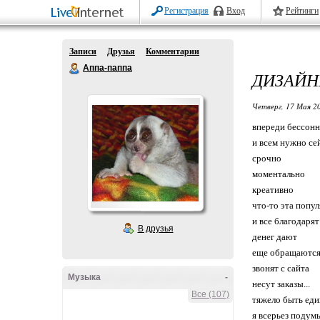
Регистрация
Вход
Рейтинги
Записи
Друзья
Комментарии
Аппа-паппа
ДИЗАЙНЕ
Четверг, 17 Мая 20
впереди бессонн
и всем нужно се
срочно
моментально
креативно
что-то эта популя
и все благодаря
В друзья
денег дают
еще обращаютс
звонят с сайта
Музыка
-
несут заказы...
Все (107)
тяжело быть ед
я всерьез подум