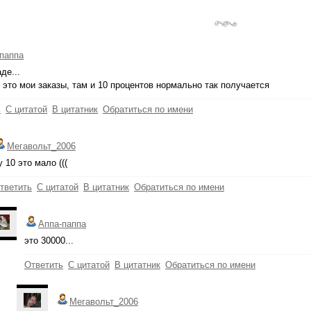
паппа
де...
 это мои заказы, там и 10 процентов нормально так получается
ь
С цитатой
В цитатник
Обратиться по имени
Мегавольт_2006
у 10 это мало (((
тветить
С цитатой
В цитатник
Обратиться по имени
Аппа-паппа
это 30000...
Ответить
С цитатой
В цитатник
Обратиться по имени
Мегавольт_2006