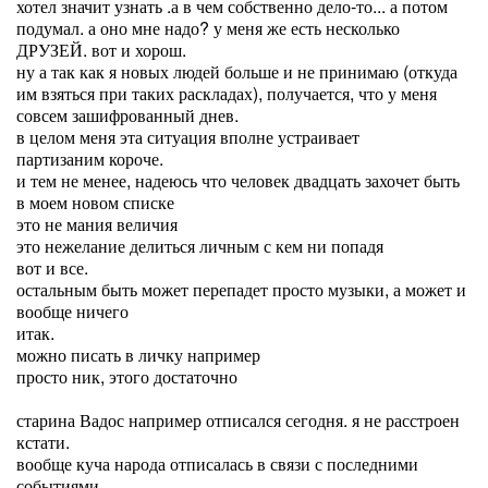
хотел значит узнать .а в чем собственно дело-то... а потом
подумал. а оно мне надо? у меня же есть несколько
ДРУЗЕЙ. вот и хорош.
ну а так как я новых людей больше и не принимаю (откуда
им взяться при таких раскладах), получается, что у меня
совсем зашифрованный днев.
в целом меня эта ситуация вполне устраивает
партизаним короче.
и тем не менее, надеюсь что человек двадцать захочет быть
в моем новом списке
это не мания величия
это нежелание делиться личным с кем ни попадя
вот и все.
остальным быть может перепадет просто музыки, а может и
вообще ничего
итак.
можно писать в личку например
просто ник, этого достаточно
старина Вадос например отписался сегодня. я не расстроен
кстати.
вообще куча народа отписалась в связи с последними
событиями