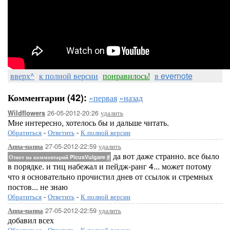
вверх^
к полной версии
понравилось!
в evernote
Комментарии (42):
«первая
«назад
26-05-2012-20:26
удалить
Wildflowers
Мне интересно, хотелось бы и дальше читать.
Обратиться
-
Ответить
-
К полной версии
27-05-2012-22:59
удалить
Аппа-паппа
да вот даже странно. все было
Ответ на комментарий PicusVulgare
#
в порядке. и тиц набежал и пейдж-ранг 4... может потому
что я основательно прочистил днев от ссылок и стремных
постов... не знаю
Обратиться
-
Ответить
-
К полной версии
27-05-2012-22:59
удалить
Аппа-паппа
добавил всех
Обратиться
-
Ответить
-
К полной версии