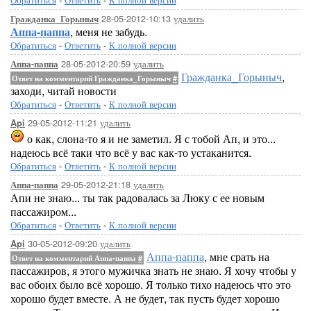
28-05-2012-10:13
удалить
Гражданка_Горыныч
Аппа-паппа
, меня не забудь.
Обратиться
-
Ответить
-
К полной версии
28-05-2012-20:59
удалить
Аппа-паппа
Гражданка_Горыныч
,
Ответ на комментарий Гражданка_Горыныч
#
заходи, читай новости
Обратиться
-
Ответить
-
К полной версии
29-05-2012-11:21
удалить
Api
о как, слона-то я и не заметил. Я с тобой Ап, и это...
надеюсь всё таки что всё у вас как-то устаканится.
Обратиться
-
Ответить
-
К полной версии
29-05-2012-21:18
удалить
Аппа-паппа
Апи не знаю... ты так радовалась за Люку с ее новым
пассажиром...
Обратиться
-
Ответить
-
К полной версии
30-05-2012-09:20
удалить
Api
Аппа-паппа
, мне срать на
Ответ на комментарий Аппа-паппа
#
пассажиров, я этого мужичка знать не знаю. Я хочу чтобы у
вас обоих было всё хорошо. Я только тихо надеюсь что это
хорошо будет вместе. А не будет, так пусть будет хорошо