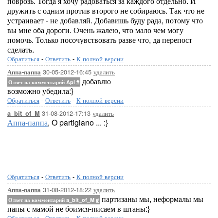
поврозь. Тогда я хочу радоваться за каждого отдельно. И
дружить с одним против второго не собираюсь. Так что не
устраивает - не добавляй. Добавишь буду рада, потому что
вы мне оба дороги. Очень жалею, что мало чем могу
помочь. Только посочувствовать разве что, да перепост
сделать.
Обратиться
-
Ответить
-
К полной версии
30-05-2012-16:45
удалить
Аппа-паппа
добавлю
Ответ на комментарий Api
#
возможно убедила:}
Обратиться
-
Ответить
-
К полной версии
31-08-2012-17:13
удалить
a_bit_of_M
Аппа-паппа
, O partigiano ... :}
Обратиться
-
Ответить
-
К полной версии
31-08-2012-18:22
удалить
Аппа-паппа
партизаны мы, неформалы мы
Ответ на комментарий a_bit_of_M
#
папы с мамой не боимся-писаем в штаны:}
Обратиться
-
Ответить
-
К полной версии