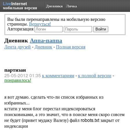
Live
Internet
Дневники
Личка
мобильная версия
Вы были перенаправлены на мобильную версию
страницы.
Вернуться!
Авторизация
Дневник
Аппа-паппа
Лента друзей
-
Дневник
-
Полная версия
партизан
25-05-2012 01:35
к комментариям
-
к полной версии
-
понравилось!
я вот думаю. сделать что-ли список избранных из
избранных...
кстати у меня блог перестал индексироваться
поисковиками, а это значит, что в поиске меня скоро совсем
не будет (привет мудаку Валезу) файл robots.txt закрыт от
индексации