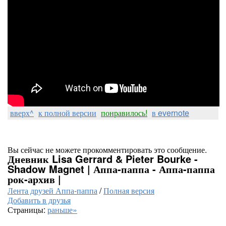
вверх^
к полной версии
понравилось!
в evernote
Вы сейчас не можете прокомментировать это сообщение.
Дневник Lisa Gerrard & Pieter Bourke -
Shadow Magnet | Аппа-паппа - Аппа-паппа
рок-архив |
Лента друзей Аппа-паппа
/
Полная версия
Добавить в друзья
Страницы:
раньше»