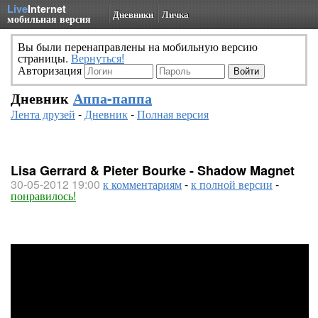
Live
Internet
Дневники
Личка
мобильная версия
Вы были перенаправлены на мобильную версию
страницы.
Вернуться!
Авторизация
Дневник
Аппа-паппа
Лента друзей
-
Дневник
-
Полная версия
Lisa Gerrard & Pieter Bourke - Shadow Magnet
30-05-2012 19:00
к комментариям
-
к полной версии
-
понравилось!