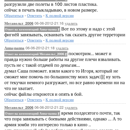
разгрузили две полеты в 100 листов пластика.
сейчас в печать выкладываю, в новом размере.
Обратиться
-
Ответить
-
К полной версии
06-06-2012-21:16
удалить
Мегавольт_2006
Вот по этому и надо с этой
Ответ на комментарий Аппа-паппа
#
фигнёй завязывать, осваивать так сказать другие терретории
Обратиться
-
Ответить
-
К полной версии
06-06-2012-21:18
удалить
Аппа-паппа
посмотрим... может и
Ответ на комментарий Мегавольт_2006
#
правда нужно больше работы на другие плечи взваливать.
пусть не с такой отдачей по деньгам...
думал Саша поможет. взяли какого то Игоря, который не
сможет мне помочь по большинству моих задач:{{{ ну хоть
от текучки немного разгружает, но все равно времени ни на
что не хватает.
сейчас файлы откроются и опять в бой.
Обратиться
-
Ответить
-
К полной версии
06-06-2012-21:22
удалить
Мегавольт_2006
время полдесятого почти, так
Ответ на комментарий Аппа-паппа
#
что пора завязывать с боевыми действиями, однако ... А то
армия зомби это интересно только в кино ..