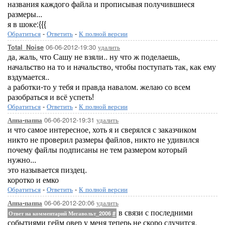
названия каждого файла и прописывая получившиеся
размеры...
я в шоке:{{{
Обратиться
-
Ответить
-
К полной версии
06-06-2012-19:30
удалить
Total_Noise
да, жаль, что Сашу не взяли.. ну что ж поделаешь,
начальство на то и начальство, чтобы поступать так, как ему
вздумается..
а работки-то у тебя и правда навалом. желаю со всем
разобраться и всё успеть!
Обратиться
-
Ответить
-
К полной версии
06-06-2012-19:31
удалить
Аппа-паппа
и что самое интересное, хоть я и сверялся с заказчиком
никто не проверил размеры файлов, никто не удивился
почему файлы подписаны не тем размером который
нужно...
это называется пиздец.
коротко и емко
Обратиться
-
Ответить
-
К полной версии
06-06-2012-20:06
удалить
Аппа-паппа
в связи с последними
Ответ на комментарий Мегавольт_2006
#
событиями гейм овер у меня теперь не скоро случится.