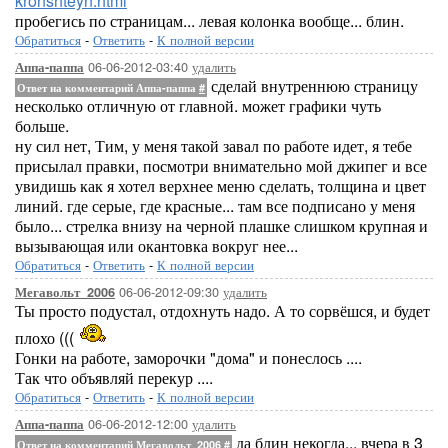
kronshteyn.html
пробегись по страницам... левая колонка вообще... блин.
Обратиться
-
Ответить
-
К полной версии
06-06-2012-03:40
удалить
Аппа-паппа
сделай внутреннюю страницу
Ответ на комментарий Аппа-паппа
#
несколько отличную от главной. может графики чуть
больше.
ну сил нет, Тим, у меня такой завал по работе идет, я тебе
присылал правки, посмотри внимательно мой джипег и все
увидишь как я хотел верхнее меню сделать, толщина и цвет
линий. где серые, где красные... там все подписано у меня
было... стрелка внизу на черной плашке слишком крупная и
вызывающая или окантовка вокруг нее...
Обратиться
-
Ответить
-
К полной версии
06-06-2012-09:30
удалить
Мегавольт_2006
Ты просто подустал, отдохнуть надо. А то сорвёшся, и будет
плохо (((
Гонки на работе, заморочки "дома" и понеслось ....
Так что объявляй перекур ....
Обратиться
-
Ответить
-
К полной версии
06-06-2012-12:00
удалить
Аппа-паппа
да блин некогда... вчера в 3
Ответ на комментарий Мегавольт_2006
#