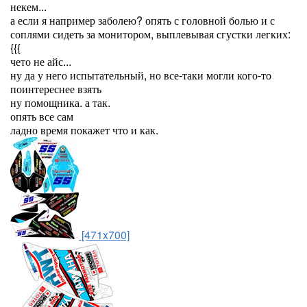
некем...
а если я например заболею? опять с головной болью и с
соплями сидеть за монитором, выплевывая сгустки легких:
{{{
чето не айс...
ну да у него испытательный, но все-таки могли кого-то
поинтереснее взять
ну помощника. а так.
опять все сам
ладно время покажет что и как.
[471x700]