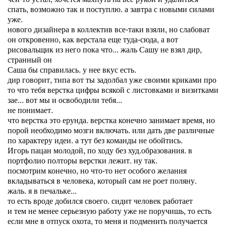
спать, возможно так и поступлю. а завтра с новыми силами
уже.
нового дизайнера в коллектив все-таки взяли, но слабоват
он откровенно, как верстала еще туда-сюда, а вот
рисовальщик из него пока что... жаль Сашу не взял дир,
странный он
Саша бы справилась. у нее вкус есть.
дир говорит, типа вот ты задолбал уже своими криками про
то что тебя верстка цифры всякой с листовками и визитками
зае... вот мы и освободили тебя...
не понимает.
что верстка это ерунда. верстка конечно занимает время, но
порой необходимо мозги включать. или дать две различные
по характеру идеи. а тут без команды не обойтись.
Игорь пацан молодой, по ходу без худ.образования. в
портфолио полторы верстки лежит. ну так.
посмотрим конечно, но что-то нет особого желания
вкладываться в человека, который сам не роет поляну.
жаль. я в печальке...
то есть вроде добился своего. сидит человек работает
и тем не менее серьезную работу уже не поручишь, то есть
если мне в отпуск охота, то меня и подменить получается