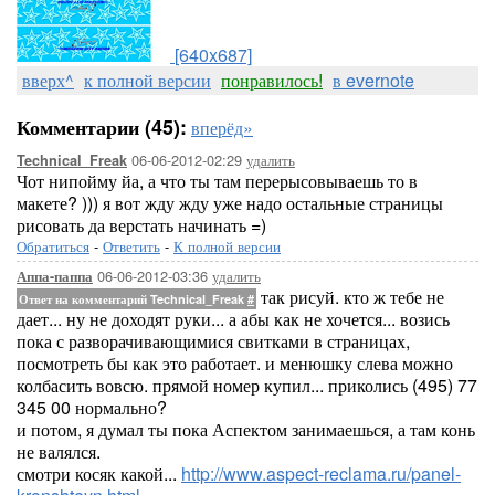
[640x687]
вверх^
к полной версии
понравилось!
в evernote
Комментарии (45):
вперёд»
06-06-2012-02:29
удалить
Technical_Freak
Чот нипойму йа, а что ты там перерысовываешь то в
макете? ))) я вот жду жду уже надо остальные страницы
рисовать да верстать начинать =)
Обратиться
-
Ответить
-
К полной версии
06-06-2012-03:36
удалить
Аппа-паппа
так рисуй. кто ж тебе не
Ответ на комментарий Technical_Freak
#
дает... ну не доходят руки... а абы как не хочется... возись
пока с разворачивающимися свитками в страницах,
посмотреть бы как это работает. и менюшку слева можно
колбасить вовсю. прямой номер купил... приколись (495) 77
345 00 нормально?
и потом, я думал ты пока Аспектом занимаешься, а там конь
не валялся.
смотри косяк какой...
http://www.aspect-reclama.ru/panel-