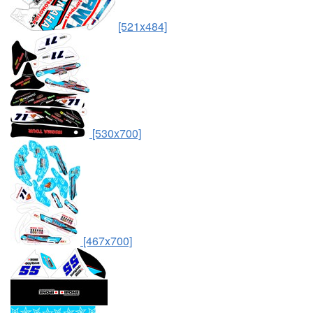
[521x484]
[530x700]
[467x700]