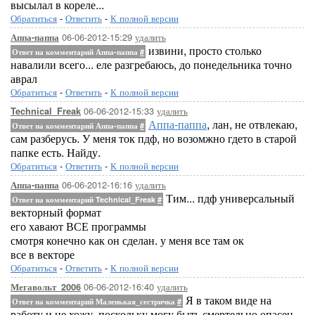
высылал в кореле...
Обратиться
-
Ответить
-
К полной версии
06-06-2012-15:29
удалить
Аппа-паппа
извини, просто столько
Ответ на комментарий Аппа-паппа
#
навалили всего... еле разгребаюсь, до понедельника точно
аврал
Обратиться
-
Ответить
-
К полной версии
06-06-2012-15:33
удалить
Technical_Freak
Аппа-паппа
, лан, не отвлекаю,
Ответ на комментарий Аппа-паппа
#
сам разберусь. У меня ток пдф, но возомжно гдето в старой
папке есть. Найду.
Обратиться
-
Ответить
-
К полной версии
06-06-2012-16:16
удалить
Аппа-паппа
Тим... пдф универсальный
Ответ на комментарий Technical_Freak
#
векторный формат
его хавают ВСЕ программы
смотря конечно как он сделан. у меня все там ок
все в векторе
Обратиться
-
Ответить
-
К полной версии
06-06-2012-16:40
удалить
Мегавольт_2006
Я в таком виде на
Ответ на комментарий Маленькая_сестричка
#
работу и не хожу, поскольку могу быть смертельно опасен