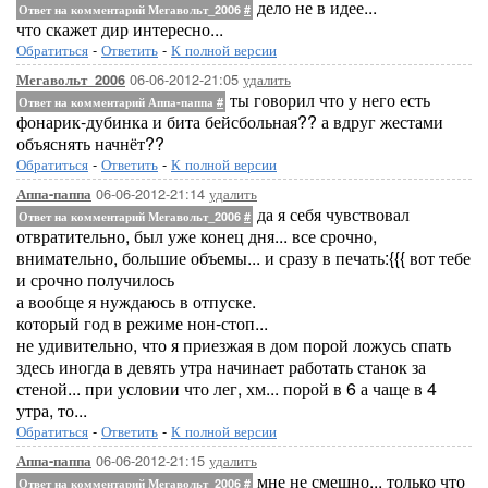
дело не в идее...
Ответ на комментарий Мегавольт_2006
#
что скажет дир интересно...
Обратиться
-
Ответить
-
К полной версии
06-06-2012-21:05
удалить
Мегавольт_2006
ты говорил что у него есть
Ответ на комментарий Аппа-паппа
#
фонарик-дубинка и бита бейсбольная?? а вдруг жестами
объяснять начнёт??
Обратиться
-
Ответить
-
К полной версии
06-06-2012-21:14
удалить
Аппа-паппа
да я себя чувствовал
Ответ на комментарий Мегавольт_2006
#
отвратительно, был уже конец дня... все срочно,
внимательно, большие объемы... и сразу в печать:{{{ вот тебе
и срочно получилось
а вообще я нуждаюсь в отпуске.
который год в режиме нон-стоп...
не удивительно, что я приезжая в дом порой ложусь спать
здесь иногда в девять утра начинает работать станок за
стеной... при условии что лег, хм... порой в 6 а чаще в 4
утра, то...
Обратиться
-
Ответить
-
К полной версии
06-06-2012-21:15
удалить
Аппа-паппа
мне не смешно... только что
Ответ на комментарий Мегавольт_2006
#