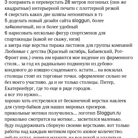
3 поправить и переверстать 28 метров погонных (они же
квадратные) интерьерной печати с плоттерной резкой
4 сверстать каких две шляпы непонятных в тз
5 доделать новый дизайн сайта sloggun, более
ла4коничный, но и более удобный
6 нарисовать несколько фигур спортсменов для
спартакиады (какой не скажу, низя)
а завтра еще верстка тиража листовок для группы компаний
Любимые с детства (Красный октябрь, Бабаевский, Рот-
Фронт инк.) очень им нравится мое видение их фирменного
стиля... за год их радикально подвинули из дубово-
кондового до изящно-сладенького. кстати... на вокзалах
столицы стоят их торговые точки. оформление сильно не
без моего участияю. да и не только столицы. Питер,
Екатеринбург, где то еще в ряде городов.
а все это нужно...
хорошо хоть отстрелялся от бесконечной верстки наклеек
для супер-байков для наших мировых призеров.
прикольные мотики получились... логотип Sloggun.ru
прикольно смотрится на мотике... засветился маленько.
буду поддерживать сборную своими верстками. вот только
работы над каждым мотиком просто аховое количество.
чей-то устал, хочется махнуть на все рукой и удалиться