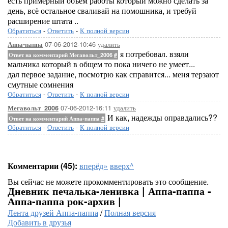
есть примерный объём работы который можно сделать за
день, всё остальное сваливай на помошника, и требуй
расширение штата ..
Обратиться
-
Ответить
-
К полной версии
07-06-2012-10:46
удалить
Аппа-паппа
я потребовал. взяли
Ответ на комментарий Мегавольт_2006
#
мальчика который в общем то пока ничего не умеет...
дал первое задание, посмотрю как справится... меня терзают
смутные сомнения
Обратиться
-
Ответить
-
К полной версии
07-06-2012-16:11
удалить
Мегавольт_2006
И как, надежды оправдались??
Ответ на комментарий Аппа-паппа
#
Обратиться
-
Ответить
-
К полной версии
Комментарии (45):
вперёд»
вверх^
Вы сейчас не можете прокомментировать это сообщение.
Дневник печалька-ленивка | Аппа-паппа -
Аппа-паппа рок-архив |
Лента друзей Аппа-паппа
/
Полная версия
Добавить в друзья