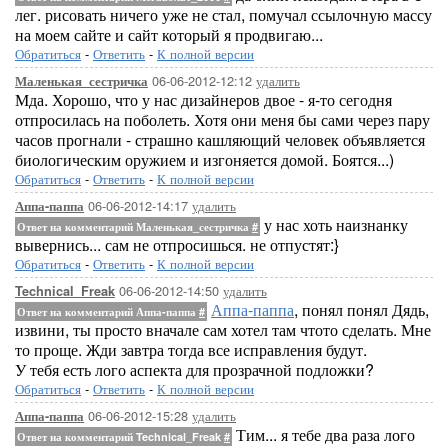
лег. рисовать ничего уже не стал, помучал ссылочную массу
на моем сайте и сайт который я продвигаю...
Обратиться
-
Ответить
-
К полной версии
06-06-2012-12:12
удалить
Маленькая_сестричка
Мда. Хорошо, что у нас дизайнеров двое - я-то сегодня
отпросилась на поболеть. Хотя они меня бы сами через пару
часов прогнали - страшно кашляющий человек объявляется
биологическим оружием и изгоняется домой. Боятся...)
Обратиться
-
Ответить
-
К полной версии
06-06-2012-14:17
удалить
Аппа-паппа
у нас хоть наизнанку
Ответ на комментарий Маленькая_сестричка
#
вывернись... сам не отпросишься. не отпустят:}
Обратиться
-
Ответить
-
К полной версии
06-06-2012-14:50
удалить
Technical_Freak
Аппа-паппа
, понял понял Дядь,
Ответ на комментарий Аппа-паппа
#
извини, ты просто вначале сам хотел там чтото сделать. Мне
то проще. Жди завтра тогда все исправления будут.
У тебя есть лого аспекта для прозрачной подложки?
Обратиться
-
Ответить
-
К полной версии
06-06-2012-15:28
удалить
Аппа-паппа
Тим... я тебе два раза лого
Ответ на комментарий Technical_Freak
#