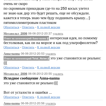
очень не скоро
по скромным прикидкам где-то на 250 косых улетел
не знаю как дир это будет решать, еще не обсуждали.
кажется я теперь знаю чем буду подшивать крышу...:}
пятимиллимитровым пластиком
Обратиться
-
Ответить
-
К полной версии
06-06-2012-20:37
удалить
Мегавольт_2006
интересная идея, но помоему
Ответ на комментарий Аппа-паппа
#
бестолковая, как он на морозе и как под ультрофиолетом?
Обратиться
-
Ответить
-
К полной версии
06-06-2012-20:53
удалить
Аппа-паппа
это уже становится не реально:
Ответ на комментарий Total_Noise
#
{{{
Обратиться
-
Ответить
-
К полной версии
06-06-2012-20:55
удалить
Мегавольт_2006
Исходное сообщение Аппа-паппа
это уже становится не реально:{{{
Вот от усталости и ошибки ...
Обратиться
-
Ответить
-
К полной версии
06-06-2012-20:56
удалить
Аппа-паппа