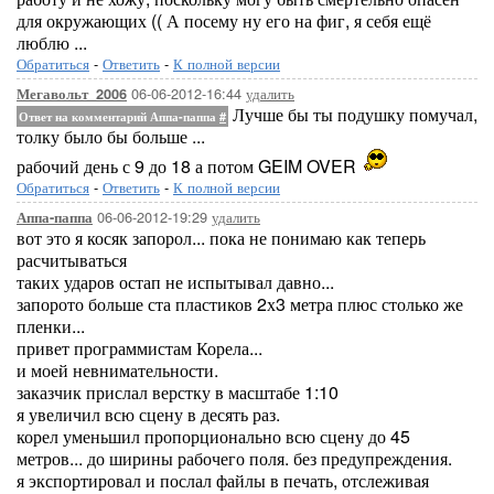
для окружающих (( А посему ну его на фиг, я себя ещё
люблю ...
Обратиться
-
Ответить
-
К полной версии
06-06-2012-16:44
удалить
Мегавольт_2006
Лучше бы ты подушку помучал,
Ответ на комментарий Аппа-паппа
#
толку было бы больше ...
рабочий день с 9 до 18 а потом GEIM OVER
Обратиться
-
Ответить
-
К полной версии
06-06-2012-19:29
удалить
Аппа-паппа
вот это я косяк запорол... пока не понимаю как теперь
расчитываться
таких ударов остап не испытывал давно...
запорото больше ста пластиков 2х3 метра плюс столько же
пленки...
привет программистам Корела...
и моей невнимательности.
заказчик прислал верстку в масштабе 1:10
я увеличил всю сцену в десять раз.
корел уменьшил пропорционально всю сцену до 45
метров... до ширины рабочего поля. без предупреждения.
я экспортировал и послал файлы в печать, отслеживая