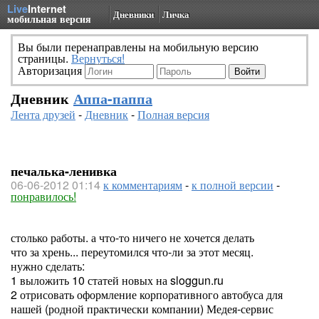
Live
Internet
Дневники
Личка
мобильная версия
Вы были перенаправлены на мобильную версию
страницы.
Вернуться!
Авторизация
Дневник
Аппа-паппа
Лента друзей
-
Дневник
-
Полная версия
печалька-ленивка
06-06-2012 01:14
к комментариям
-
к полной версии
-
понравилось!
столько работы. а что-то ничего не хочется делать
что за хрень... переутомился что-ли за этот месяц.
нужно сделать:
1 выложить 10 статей новых на sloggun.ru
2 отрисовать оформление корпоративного автобуса для
нашей (родной практически компании) Медея-сервис