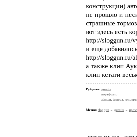
конструкции) авт
не прошло и нес
страшные тормоз
вот здесь есть ко
http://sloggun.ru/
и еще добавилос
http://sloggun.ru/
а также клип Ау
клип кстати весь
Рубрики:
дизайн
портфолио
афиши, флаера, концерт
Метки:
sloggun
дизайн
през