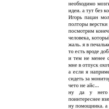
необходимо мозг
идеи. а тут без 
Игорь пацан мол
полторы верстки 
посмотрим конечн
человека, которы
жаль. я в печальке
то есть вроде доб
и тем не менее 
мне в отпуск охо
а если я наприм
сидеть за монито
чето не айс...
ну да у него 
поинтереснее взя
ну помощника. а 