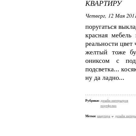
КВАРТИРУ
Четверг, 12 Мая 2011
поругаться выкл
красная мебель 
реальности цвет 
желтый тоже бу
ониксом с под
подсветка... кося
ну да ладно...
Рубрики:
дизайн интерьеров
портфолио
Метки:
квартира
дизайн интер