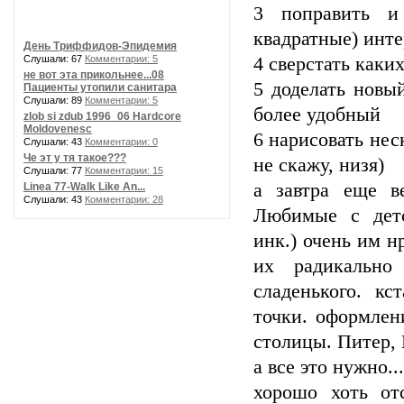
3 поправить и
квадратные) инте
День Триффидов-Эпидемия
Слушали: 67
Комментарии: 5
4 сверстать каки
не вот эта прикольнее...08
5 доделать новы
Пациенты утопили санитара
Слушали: 89
Комментарии: 5
более удобный
zlob si zdub 1996_06 Hardcore
Moldovenesc
6 нарисовать нес
Слушали: 43
Комментарии: 0
Че эт у тя такое???
не скажу, низя)
Слушали: 77
Комментарии: 15
а завтра еще в
Linea 77-Walk Like An...
Слушали: 43
Комментарии: 28
Любимые с детс
инк.) очень им н
их радикально
сладенького. кс
точки. оформлен
столицы. Питер, Е
а все это нужно...
хорошо хоть от