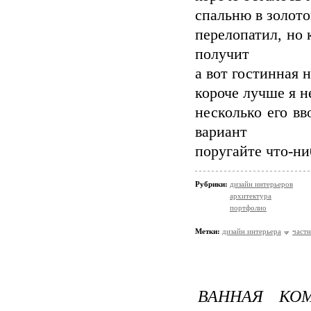
спальню в золото
перелопатил, но 
получит
а вот гостинная 
короче лучше я н
несколько его в
вариант
поругайте что-ни
Рубрики:
дизайн интерьеров
архитектура
портфолио
Метки:
дизайн интерьера
частн
ВАННАЯ КО