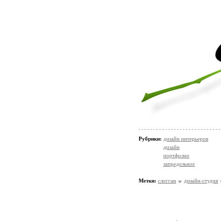
Рубрики:
дизайн интерьеров
дизайн
портфолио
запредельное
Метки:
слогган
дизайн-студия