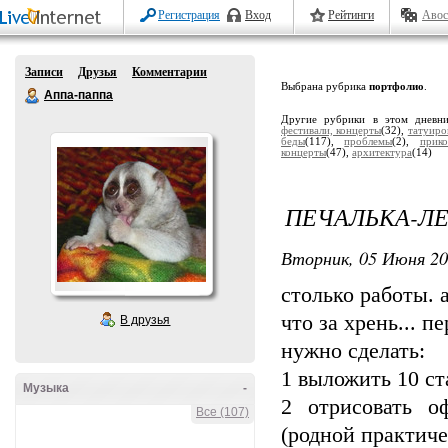
Регистрация
Вход
Рейтинги
Авос
Записи
Друзья
Комментарии
Выбрана рубрика
портфолио
.
Аппа-паппа
Другие рубрики в этом дневн
фестивали, концерты
(32),
татуиро
беды
(117),
проблемы
(2),
прик
концерты
(47),
архитектура
(14)
ПЕЧАЛЬКА-Л
Вторник, 05 Июня 20
столько работы. а
что за хрень... п
В друзья
нужно сделать:
1 выложить 10 ст
Музыка
-
2 отрисовать о
Все (107)
(родной практич