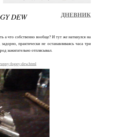
GGY DEW
ДНЕВНИК
ть а что собственно вообще? И тут же наткнулся на
 задорно, практически не останавливаясь часа три
арод зажигательно отплясывал.
gruppy-foggy-dew.html