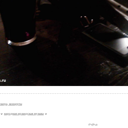
лаера, концерты
народная ирландская музыка