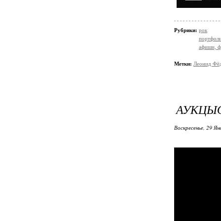
Рубрики:
рок
портфол
афиши, ф
Метки:
Леонид Фё
АУКЦЫО
Воскресенье, 29 Ян