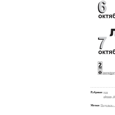
Рубрики:
рок
афиши, ф
Метки:
Подольск -