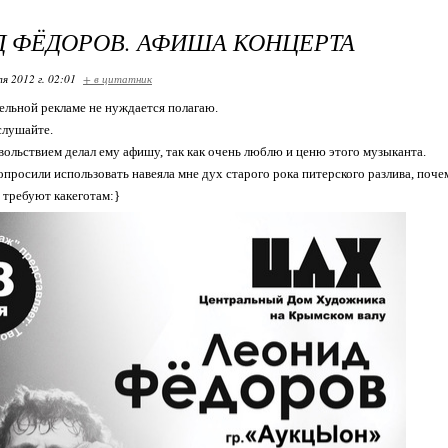
 ФЁДОРОВ. АФИША КОНЦЕРТА
я 2012 г. 02:01
+ в цитатник
ельной рекламе не нуждается полагаю.
слушайте.
ольствием делал ему афишу, так как очень люблю и ценю этого музыканта.
просили использовать навеяла мне дух старого рока питерского разлива, поче
 требуют какеготам:}