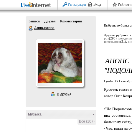
Регистрация
Вход
Рейтинги
Записи
Друзья
Комментарии
Выбрана рубрика
а
Аппа-паппа
Другие рубрики в
рок
(295),
рождение
интерьеров
(31),
ди
АНОН
"ПОДОЛЬ
Среда, 19 Сентябр
Кусочек текста 
В друзья
автор Олег Ковр
\"До Подольског
Музыка
-
них состоялись
Все (107)
большому счёту,
- Что, взяли кого