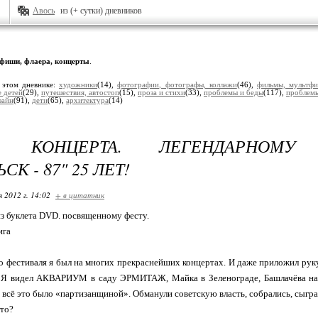
Авось
из (+ сутки) дневников
фиши, флаера, концерты
.
 этом дневнике:
художники
(14),
фотографии, фотографы, коллажи
(46),
фильмы, мультфи
 детей
(29),
путешествия, автостоп
(15),
проза и стихи
(33),
проблемы и беды
(117),
проблем
зайн
(91),
дети
(65),
архитектура
(14)
С КОНЦЕРТА. ЛЕГЕНДАРНОМУ
СК - 87" 25 ЛЕТ!
я 2012 г. 14:02
+ в цитатник
из буклета DVD. посвященному фесту.
ига
о фестиваля я был на многих прекраснейших концертах. И даже приложил руку…
. Я видел АКВАРИУМ в саду ЭРМИТАЖ, Майка в Зеленограде, Башлачёва на н
 всё это было «партизанщиной». Обманули советскую власть, собрались, сыгра
-то?