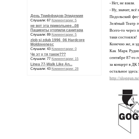
- Нет, не взяли.
- Ну, значит, всё
День Триффидов-Эпидемия
Подольский фест
Слушали: 67
Комментарии: 5
Зелёный Театр 
не вот эта прикольнее...08
Пациенты утопили санитара
Всего-то через 
Слушали: 89
Комментарии: 5
таки состоялся!
zlob si zdub 1996_06 Hardcore
Конечно же, и з
Moldovenesc
Слушали: 43
Комментарии: 0
Как Марк Рудин
Че эт у тя такое???
сентябре 87-го 
Слушали: 77
Комментарии: 15
Linea 77-Walk Like An...
за концерт в ДК
Слушали: 43
Комментарии: 28
остальное здесь:
http://sloggun.ru