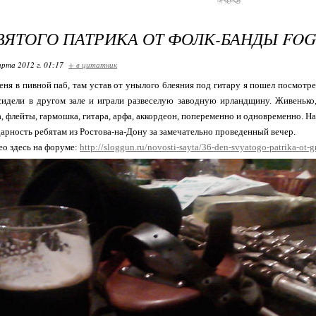
ВЯТОГО ПАТРИКА ОТ ФОЛК-БАНДЫ FO
арта 2012 г. 01:17
+ в цитатник
еня в пивной паб, там устав от унылого блеяния под гитару я пошел посмотре
сидели в другом зале и играли развеселую заводную ирландщину. Живенько,
, флейты, гармошка, гитара, арфа, аккордеон, попеременно и одновременно. Н
арность ребятам из Ростова-на-Дону за замечательно проведенный вечер.
ео здесь на форуме:
http://sloggun.ru/novosti-sayta/36-den-svyatogo-patrika-ot-