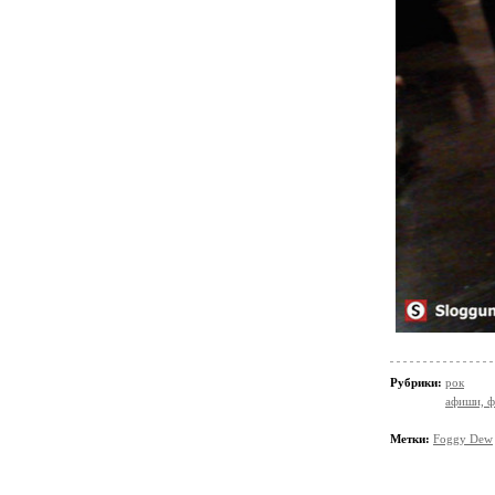
Рубрики:
рок
афиши, ф
Метки:
Foggy Dew