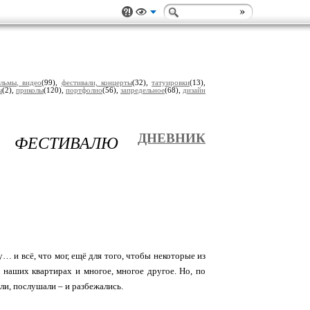
льмы, видео
(99),
фестивали, концерты
(32),
татуировки
(13),
ы
(2),
приколы
(120),
портфолио
(56),
запредельное
(68),
дизайн
 ФЕСТИВАЛЮ
ДНЕВНИК
 и всё, что мог, ещё для того, чтобы некоторые из
аших квартирах и многое, многое другое. Но, по
ли, послушали – и разбежались.