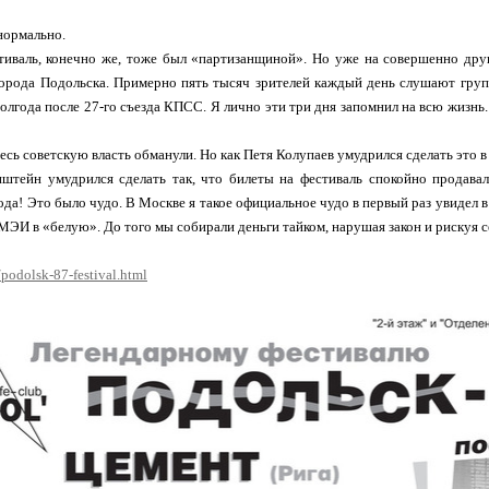
 нормально.
иваль, конечно же, тоже был «партизанщиной». Но уже на совершенно друг
города Подольска. Примерно пять тысяч зрителей каждый день слушают груп
полгода после 27-го съезда КПСС. Я лично эти три дня запомнил на всю жизнь
десь советскую власть обманули. Но как Петя Колупаев умудрился сделать это 
штейн умудрился сделать так, что билеты на фестиваль спокойно продавал
года! Это было чудо. В Москве я такое официальное чудо в первый раз увидел 
 МЭИ в «белую». До того мы собирали деньги тайком, нарушая закон и рискуя с
/podolsk-87-festival.html