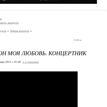
ио
лаера, концерты
доров
Афиша концерта
Н МОЯ ЛЮБОВЬ. КОНЦЕРТНИК
варя 2012 г. 03:46
+ в цитатник