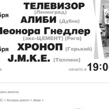
лаера, концерты
 87
фестиваль. концерт
афиша