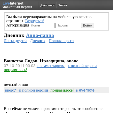
Live
Internet
Дневники
Личка
мобильная версия
Вы были перенаправлены на мобильную версию
страницы.
Вернуться!
Авторизация
Дневник
Аппа-паппа
Лента друзей
-
Дневник
-
Полная версия
Воинство Сидов. Ирладщина, анонс
07-10-2011 00:03
к комментариям
-
к полной версии
-
понравилось!
печатай и иди
вверх^
к полной версии
понравилось!
в evernote
Вы сейчас не можете прокомментировать это сообщение.
Дневник Воинство Сидов. Ирладщина,