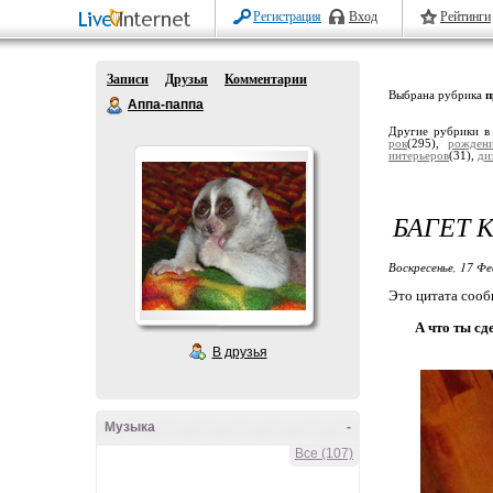
Регистрация
Вход
Рейтинги
Записи
Друзья
Комментарии
Выбрана рубрика
п
Аппа-паппа
Другие рубрики в
рок
(295),
рожден
интерьеров
(31),
ди
БАГЕТ 
Воскресенье, 17 Фе
Это цитата соо
А что ты сд
В друзья
Музыка
-
Все (107)