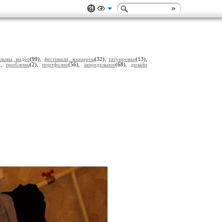
льмы, видео
(99),
фестивали, концерты
(32),
татуировки
(13),
),
проблемы
(2),
портфолио
(56),
запредельное
(68),
дизайн