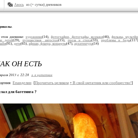
Авось
из (+ сутки) дневников
риколы
.
 этом дневнике:
художники
(14),
фотографии, фотографы, коллажи
(46),
фильмы, мультфи
ие детей
(29),
путешествия, автостоп
(15),
проза и стихи
(33),
проблемы и беды
(117
зайн
(91),
дети
(65),
афиши, флаера, концерты
(47),
архитектура
(14)
КАК ОН ЕСТЬ
враля 2013 г. 22:28
+ в цитатник
бщения
Епанделин
[
Прочитать целиком
+
В свой цитатник или сообщество!
]
елал для багетинга ?