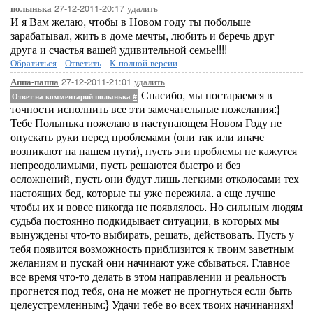
27-12-2011-20:17
удалить
полынька
И я Вам желаю, чтобы в Новом году ты побольше
зарабатывал, жить в доме мечты, любить и беречь друг
друга и счастья вашей удивительной семье!!!!
Обратиться
-
Ответить
-
К полной версии
27-12-2011-21:01
удалить
Аппа-паппа
Спасибо, мы постараемся в
Ответ на комментарий полынька
#
точности исполнить все эти замечательные пожелания:}
Тебе Полынька пожелаю в наступающем Новом Году не
опускать руки перед проблемами (они так или иначе
возникают на нашем пути), пусть эти проблемы не кажутся
непреодолимыми, пусть решаются быстро и без
осложнений, пусть они будут лишь легкими отколосами тех
настоящих бед, которые ты уже пережила. а еще лучше
чтобы их и вовсе никогда не появлялось. Но сильным людям
судьба постоянно подкидывает ситуации, в которых мы
вынуждены что-то выбирать, решать, действовать. Пусть у
тебя появится возможность приблизится к твоим заветным
желаниям и пускай они начинают уже сбываться. Главное
все время что-то делать в этом направлении и реальность
прогнется под тебя, она не может не прогнуться если быть
целеустремленным:} Удачи тебе во всех твоих начинаниях!