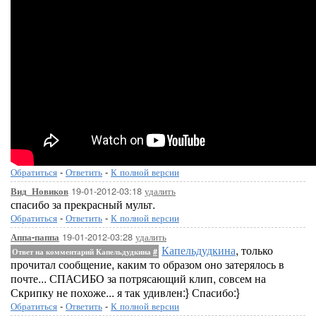
Обратиться
-
Ответить
-
К полной версии
19-01-2012-03:18
удалить
Вид_Новиков
спасибо за прекрасный мульт.
Обратиться
-
Ответить
-
К полной версии
19-01-2012-03:28
удалить
Аппа-паппа
Капельдудкина
, только
Ответ на комментарий Капельдудкина
#
прочитал сообщение, каким то образом оно затерялось в
почте... СПАСИБО за потрясающий клип, совсем на
Скрипку не похоже... я так удивлен:} Спасибо:}
Обратиться
-
Ответить
-
К полной версии