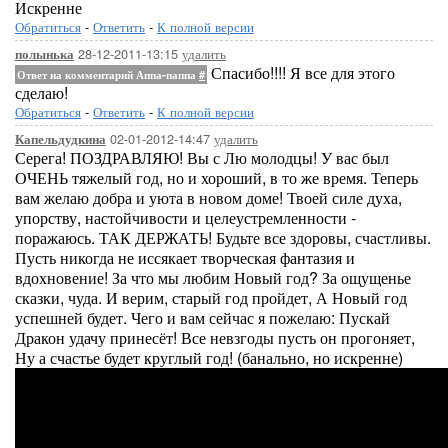
Искренне
Обратиться
-
Ответить
-
К полной версии
28-12-2011-13:15
удалить
полынька
Спасибо!!!! Я все для этого
Ответ на комментарий Аппа-паппа
#
сделаю!
Обратиться
-
Ответить
-
К полной версии
02-01-2012-14:47
удалить
Капельдудкина
Серега! ПОЗДРАВЛЯЮ! Вы с Лю молодцы! У вас был
ОЧЕНЬ тяжелый год, но и хороший, в то же время. Теперь
вам желаю добра и уюта в новом доме! Твоей силе духа,
упорству, настойчивости и целеустремленности -
поражаюсь. ТАК ДЕРЖАТЬ! Будьте все здоровы, счастливы.
Пусть никогда не иссякает творческая фантазия и
вдохновение! За что мы любим Новый год? За ощущенье
сказки, чуда. И верим, старый год пройдет, А Новый год
успешней будет. Чего и вам сейчас я пожелаю: Пускай
Дракон удачу принесёт! Все невзгоды пусть он прогоняет,
Ну а счастье будет круглый год! (банально, но искренне)