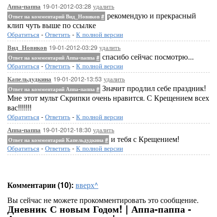
19-01-2012-03:28
удалить
Аппа-паппа
рекомендую и прекрасный
Ответ на комментарий Вид_Новиков
#
клип чуть выше по ссылке
Обратиться
-
Ответить
-
К полной версии
19-01-2012-03:29
удалить
Вид_Новиков
спасибо сейчас посмотрю...
Ответ на комментарий Аппа-паппа
#
Обратиться
-
Ответить
-
К полной версии
19-01-2012-13:53
удалить
Капельдудкина
Значит продлил себе праздник!
Ответ на комментарий Аппа-паппа
#
Мне этот мульт Скрипки очень нравится. С Крещением всех
вас!!!!!!!
Обратиться
-
Ответить
-
К полной версии
19-01-2012-18:30
удалить
Аппа-паппа
и тебя с Крещением!
Ответ на комментарий Капельдудкина
#
Обратиться
-
Ответить
-
К полной версии
Комментарии (10):
вверх^
Вы сейчас не можете прокомментировать это сообщение.
Дневник С новым Годом! | Аппа-паппа -