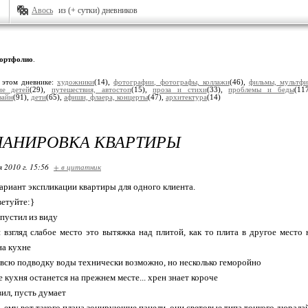
Авось
из (+ сутки) дневников
ортфолио
.
 этом дневнике:
художники
(14),
фотографии, фотографы, коллажи
(46),
фильмы, мультфи
ие детей
(29),
путешествия, автостоп
(15),
проза и стихи
(33),
проблемы и беды
(11
зайн
(91),
дети
(65),
афиши, флаера, концерты
(47),
архитектура
(14)
ЛАНИРОВКА КВАРТИРЫ
я 2010 г. 15:56
+ в цитатник
ариант экспликации квартиры для одного клиента.
етуйте:}
упустил из виду
 взгляд слабое место это вытяжка над плитой, как то плита в другое место 
на кухне
 всю подводку воды технически возможно, но несколько геморойно
 кухня останется на прежнем месте... хрен знает короче
вил, пусть думает
 ему вот такого плана зонирующие панели. они световые типа тонкого дюрала