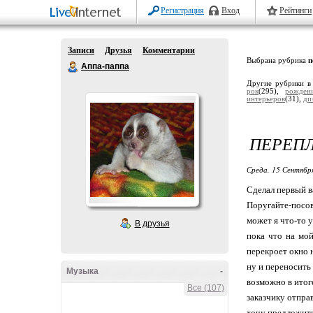
Регистрация
Вход
Рейтинги
Записи
Друзья
Комментарии
Выбрана рубрика
п
Аппа-паппа
Другие рубрики в
рок
(295),
рожден
интерьеров
(31),
ди
ПЕРЕП
Среда, 15 Сентябр
Сделал первый в
Поругайте-посов
может я что-то 
В друзья
пока что на мой
перекроет окно 
ну и переносить
Музыка
-
возможно в итоге
Все (107)
заказчику отпра
хочу предложить