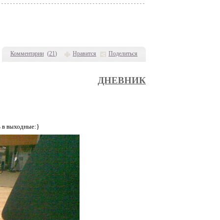
Комментарии
(
21
)
Нравится
Поделиться
ДНЕВНИК
ь в выходные:}