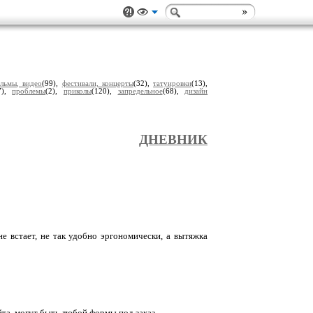
льмы, видео
(99),
фестивали, концерты
(32),
татуировки
(13),
7),
проблемы
(2),
приколы
(120),
запредельное
(68),
дизайн
ДНЕВНИК
не встает, не так удобно эргономически, а вытяжка
йта, могут быть любой формы под заказ