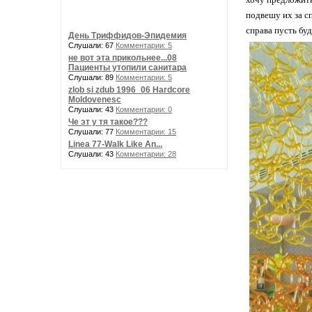
подвешу их за с
справа пусть бу
День Триффидов-Эпидемия
Слушали: 67
Комментарии: 5
не вот эта прикольнее...08
Пациенты утопили санитара
Слушали: 89
Комментарии: 5
zlob si zdub 1996_06 Hardcore
Moldovenesc
Слушали: 43
Комментарии: 0
Че эт у тя такое???
Слушали: 77
Комментарии: 15
Linea 77-Walk Like An...
Слушали: 43
Комментарии: 28