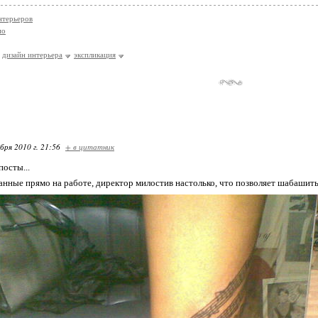
нтерьеров
ио
дизайн интерьера
экспликация
бря 2010 г. 21:56
+ в цитатник
посты...
анные прямо на работе, директор милостив настолько, что позволяет шабашит