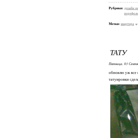
Рубрики:
дизайн и
портфол
Метки:
квартира
ТАТУ
Пятница, 03 Сентя
обновлю уж все 
татуировки сдел