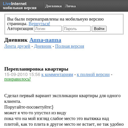
Live
Internet
Дневники
Личка
мобильная версия
Вы были перенаправлены на мобильную версию
страницы.
Вернуться!
Авторизация
Дневник
Аппа-паппа
Лента друзей
-
Дневник
-
Полная версия
Перепланировка квартиры
15-09-2010 15:56
к комментариям
-
к полной версии
-
понравилось!
Сделал первый вариант экспликации квартиры для одного
клиента.
Поругайте-посоветуйте:}
может я что-то упустил из виду
пока что на мой взгляд слабое место это вытяжка над
плитой, как то плита в другое место не встает, не так удобно