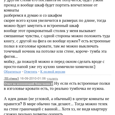
проход и вообще шкаф будет портить впечатление от
комнаты
разберемся я думаю и со шкафом
скорее всего кухня увеличится в размерах по длине, тогда
можно будет замутить и встроенный шкаф
вообще этот прикроватный столик у меня вызывает
смешанные чувства, с одной стороны можно положить туда
книгу, с другой на фига он вообще нужен? есть встроенные
полки в изголовье кровати, там же можно выключать
точечный ночник на потолке или стене, короче- тумба эта
фигня...
мойку, да пожалуй можно и перед окном сделать вроде с
просто-папой уже эту кухню химичили-химичили:}
Обратиться
-
Ответить
-
К полной версии
16-09-2010-01:06
удалить
ЛЕсёнок1
Ну если есть встроенные полки
Ответ на комментарий Аппа-паппа
#
в изголовье кровати есть, то реально тумбочка не нужна.
А идея диван (не угловой, а обычный) в центре комнаты не
нравится? В мире обычно так делают... Тогда можно телек
на стене граничащей с ванной... Хотя хз, не видя квартиру
сложно реально размеры оценить...