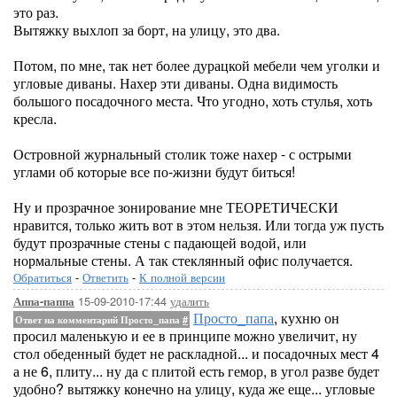
это раз.
Вытяжку выхлоп за борт, на улицу, это два.
Потом, по мне, так нет более дурацкой мебели чем уголки и
угловые диваны. Нахер эти диваны. Одна видимость
большого посадочного места. Что угодно, хоть стулья, хоть
кресла.
Островной журнальный столик тоже нахер - с острыми
углами об которые все по-жизни будут биться!
Ну и прозрачное зонирование мне ТЕОРЕТИЧЕСКИ
нравится, только жить вот в этом нельзя. Или тогда уж пусть
будут прозрачные стены с падающей водой, или
нормальные стены. А так стеклянный офис получается.
Обратиться
-
Ответить
-
К полной версии
15-09-2010-17:44
удалить
Аппа-паппа
Просто_папа
, кухню он
Ответ на комментарий Просто_папа
#
просил маленькую и ее в принципе можно увеличит, ну
стол обеденный будет не раскладной... и посадочных мест 4
а не 6, плиту... ну да с плитой есть гемор, в угол разве будет
удобно? вытяжку конечно на улицу, куда же еще... угловые