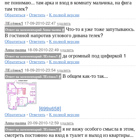
не понимаю... там арка и вход в комнату мальчика, на фига
там телек?
Обратиться
-
Ответить
-
К полной версии
17-09-2010-22:47
удалить
ЛЕсёнок1
Что-то я уже тоже запутываюсь.
Ответ на комментарий Аппа-паппа
#
В гостиной напротив углового дивана телек?
Обратиться
-
Ответить
-
К полной версии
18-09-2010-22:49
удалить
Аппа-паппа
да огромный под цифиркой 1
Ответ на комментарий ЛЕсёнок1
#
Обратиться
-
Ответить
-
К полной версии
18-09-2010-23:54
удалить
ЛЕсёнок1
В общем как-то так...
Ответ на комментарий ЛЕсёнок1
#
[699x658]
Обратиться
-
Ответить
-
К полной версии
20-09-2010-12:59
удалить
Аппа-паппа
я не вижу особого смысла в этом,
Ответ на комментарий ЛЕсёнок1
#
смотреть постоянно на вход в туалет и выход из квартиры...