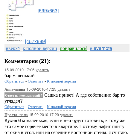
[699x653]
[457x699]
вверх^
к полной версии
понравилось!
в evernote
Комментарии (21):
15-09-2010-17:06
удалить
бар маленький
Обратиться
-
Ответить
-
К полной версии
15-09-2010-17:25
удалить
Аппа-паппа
Сашка привет! А где собственно бар то
Ответ на комментарий
#
углядел?
Обратиться
-
Ответить
-
К полной версии
15-09-2010-17:29
удалить
Просто_папа
Кухня 6 м маленькая, если в ней будут готовить, к тому же
это самое горячее место в квартире. Поэтому нафиг плиту
от окна в угол, или на середину восточной стены, я считаю,