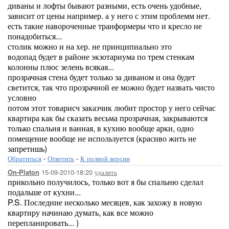
диваны и лофты бывают разными, есть очень удобные,
зависит от цены например. а у него с этим проблемм нет.
есть такие навороченные транформеры что и кресло не
понадобиться...
столик можно и на хер. не принципиально это
водопад будет в районе экзотариума по трем стенкам
колонны плюс зелень всякая...
прозрачная стена будет только за диваном и она будет
светится, так что прозрачной ее можно будет назвать чисто
условно
потом этот товарисч заказчик любит простор у него сейчас
квартира как бы сказать весьма прозрачная, закрываются
только спальня и ванная, в кухню вообще арки, одно
помещение вообще не используется (красиво жить не
запретишь)
Обратиться
-
Ответить
-
К полной версии
15-09-2010-18:20
удалить
On-Platon
прикольно получилось, только вот я бы спальню сделал
подальше от кухни...
P.S. Последние несколько месяцев, как захожу в новую
квартиру начинаю думать, как все можно
перепланировать... )