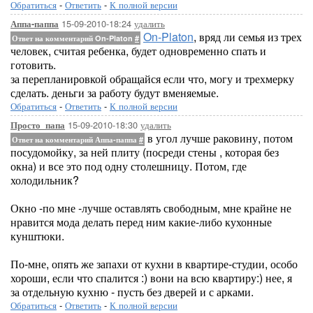
Обратиться
-
Ответить
-
К полной версии
15-09-2010-18:24
удалить
Аппа-паппа
On-Platon
, вряд ли семья из трех
Ответ на комментарий On-Platon
#
человек, считая ребенка, будет одновременно спать и
готовить.
за перепланировкой обращайся если что, могу и трехмерку
сделать. деньги за работу будут вменяемые.
Обратиться
-
Ответить
-
К полной версии
15-09-2010-18:30
удалить
Просто_папа
в угол лучше раковину, потом
Ответ на комментарий Аппа-паппа
#
посудомойку, за ней плиту (посреди стены , которая без
окна) и все это под одну столешницу. Потом, где
холодильник?
Окно -по мне -лучше оставлять свободным, мне крайне не
нравится мода делать перед ним какие-либо кухонные
кунштюки.
По-мне, опять же запахи от кухни в квартире-студии, особо
хороши, если что спалится :) вони на всю квартиру:) нее, я
за отдельную кухню - пусть без дверей и с арками.
Обратиться
-
Ответить
-
К полной версии