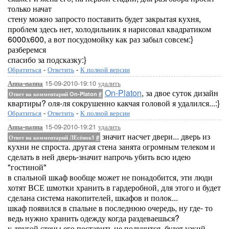
только начат
стену можно запросто поставить будет закрытая кухня,
проблем здесь нет, холодильник я нарисовал квадратиком
6000х600, а вот посудомойку как раз забыл совсем:}
разберемся
спасибо за подсказку:}
Обратиться
-
Ответить
-
К полной версии
15-09-2010-19:10
удалить
Аппа-паппа
On-Platon
, за двое суток дизайн
Ответ на комментарий On-Platon
#
квартиры? оля-ля сокрушенно какчая головой я удалился...:}
Обратиться
-
Ответить
-
К полной версии
15-09-2010-19:21
удалить
Аппа-паппа
значит насчет двери... дверь из
Ответ на комментарий ЛЕсёнок1
#
кухни не спроста. другая стена занята огромным телеком и
сделать в ней дверь-значит напрочь убить всю идею
"гостиной"
в спальной шкаф вообще может не понадобится, эти люди
хотят ВСЕ шмотки хранить в гардеробной, для этого и будет
сделана система накопителей, шкафов и полок...
шкаф появился в спальне в последнюю очередь, ну где- то
ведь нужно хранить одежду когда раздеваешься?
у другой стены его поставить не получится, будет узкий