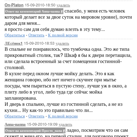
15-09-2010-18:50
удалить
On-Platon
спасибо, у меня есть человек
Ответ на комментарий Аппа-паппа
#
который делает все за двое суток на мировом уровне), почти
даром для меня...
я просто сам для себя думаю влезть в эту тему...
Обратиться
-
Ответить
-
К полной версии
15-09-2010-18:53
удалить
ЛЕсёнок1
В спальне не понравилось, что тумбочка одна. Это же типа
прикроватный столик, так? Шкаф я бы к двери перетащила,
или сделала встроенный за счет помещения гостинной-
столовой.
В кухне перед окном лучше мойку делать. Это я как
женщина говорю, ибо нет ничего скучнее при мытье
посуды, чем пыриться в пустую стену, лучше уж в окно, а
плиту либо в угол, либо туда где сейчас мойка
запланирована.
И дверь в спальню, лучше из гостинной сделать, а не из
кухни... Ну как-то это правильно что ли...
Обратиться
-
Ответить
-
К полной версии
15-09-2010-19:09
удалить
Аппа-паппа
ладно, посмотрим что он сам
Ответ на комментарий Просто_папа
#
скажет и жена его, на первой стадии, для разговора проект