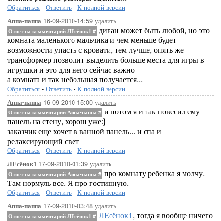
Обратиться
-
Ответить
-
К полной версии
16-09-2010-14:59
удалить
Аппа-паппа
диван может быть любой, но это
Ответ на комментарий ЛЕсёнок1
#
комната маленького мальчика и чем меньше будет
возможности упасть с кровати, тем лучше, опять же
трансформер позволит выделить больше места для игры в
игрушки и это для него сейчас важно
а комната и так небольшая получается...
Обратиться
-
Ответить
-
К полной версии
16-09-2010-15:00
удалить
Аппа-паппа
и потом я и так повесил ему
Ответ на комментарий Аппа-паппа
#
панель на стену, хорош уже:}
заказчик еще хочет в ванной панель... и спа и
релаксирующий свет
Обратиться
-
Ответить
-
К полной версии
17-09-2010-01:39
удалить
ЛЕсёнок1
про комнату ребенка я молчу.
Ответ на комментарий Аппа-паппа
#
Там нормуль все. Я про гостинную.
Обратиться
-
Ответить
-
К полной версии
17-09-2010-03:48
удалить
Аппа-паппа
ЛЕсёнок1
, тогда я вообще ничего
Ответ на комментарий ЛЕсёнок1
#