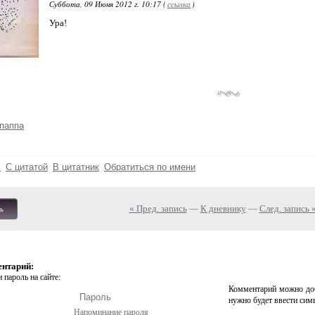
Суббота, 09 Июня 2012 г. 10:17 (
ссылка
)
Ура!
паппа
ь
С цитатой
В цитатник
Обратиться по имени
« Пред. запись
—
К дневнику
—
След. запись 
ь
ентарий:
 пароль на сайте:
Комментарий можно доб
нужно будет ввести сим
Напоминание пароля