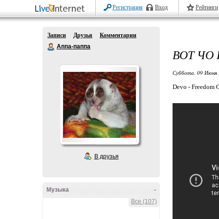
Регистрация
Вход
Рейтинги
Записи
Друзья
Комментарии
Аппа-паппа
ВОТ ЧО
Суббота, 09 Июня 
Devo - Freedom O
В друзья
Музыка
-
Все (107)