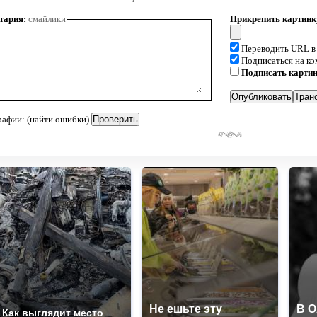
тария:
смайлики
Прикрепить картинк
Переводить URL в
Подписаться на к
Подписать карти
рафии: (найти ошибки)
Не ешьте эту
В 
Как выглядит место