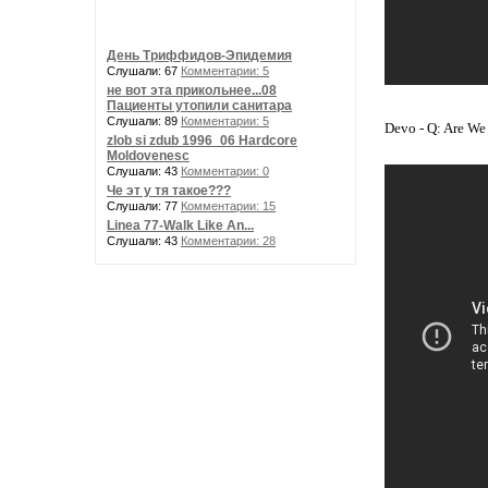
День Триффидов-Эпидемия
Слушали: 67
Комментарии: 5
не вот эта прикольнее...08
Пациенты утопили санитара
Слушали: 89
Комментарии: 5
Devo - Q: Are We
zlob si zdub 1996_06 Hardcore
Moldovenesc
Слушали: 43
Комментарии: 0
Че эт у тя такое???
Слушали: 77
Комментарии: 15
Linea 77-Walk Like An...
Слушали: 43
Комментарии: 28