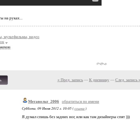
ы на руках...
, мультфильмы, видео
ок
ователю
« Пред. запись
—
К дневнику
—
След. запись 
ь
Мегавольт_2006
обратиться по имени
Суббота, 09 Июня 2012 г. 10:05 (
ссылка
)
Я думал спишь без задних ног, или как там дизайнеры спят )))