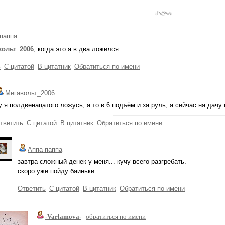
паппа
вольт_2006
, когда это я в два ложился...
ь
С цитатой
В цитатник
Обратиться по имени
Мегавольт_2006
у я полдвенацатого ложусь, а то в 6 подъём и за руль, а сейчас на дачу
тветить
С цитатой
В цитатник
Обратиться по имени
Аппа-паппа
завтра сложный денек у меня... кучу всего разгребать.
скоро уже пойду баиньки...
Ответить
С цитатой
В цитатник
Обратиться по имени
-Varlamova-
обратиться по имени