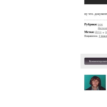
ну что. документ
Рубрики:
рок
фильмы
Метки:
devo
р
Понравилось:
1 польз
Комментироват