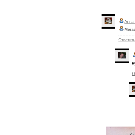
Аппа-
Мега
Ответит
н
О