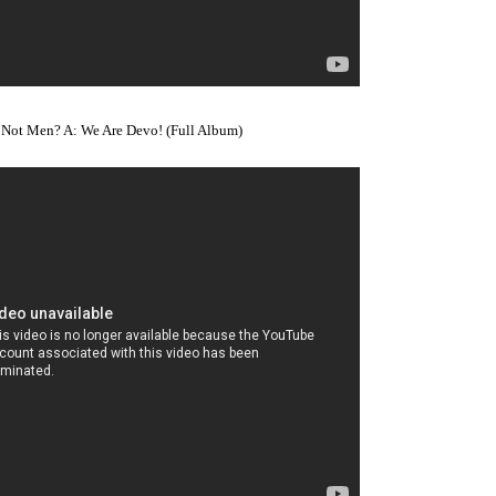
 Not Men? A: We Are Devo! (Full Album)