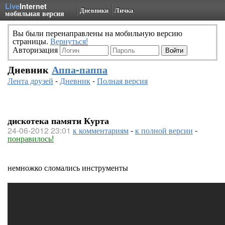
Live
Internet
Дневники
Личка
мобильная версия
Вы были перенаправлены на мобильную версию
страницы.
Вернуться!
Авторизация
Дневник
Аппа-паппа
Лента друзей
-
Дневник
-
Полная версия
дискотека памяти Курта
24-06-2012 23:01
к комментариям
-
к полной версии
-
понравилось!
немножко сломались инструменты