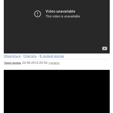
Обратиться
-
Ответить
-
К полной версии
24-06-2012-23:54
удалить
Аппа-паппа