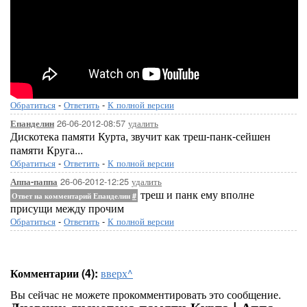
Обратиться
-
Ответить
-
К полной версии
26-06-2012-08:57
удалить
Епанделин
Дискотека памяти Курта, звучит как треш-панк-сейшен
памяти Круга...
Обратиться
-
Ответить
-
К полной версии
26-06-2012-12:25
удалить
Аппа-паппа
треш и панк ему вполне
Ответ на комментарий Епанделин
#
присущи между прочим
Обратиться
-
Ответить
-
К полной версии
Комментарии (4):
вверх^
Вы сейчас не можете прокомментировать это сообщение.
Дневник дискотека памяти Курта | Аппа-