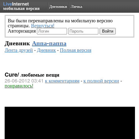
Live
Internet
Дневники
Личка
мобильная версия
Вы были перенаправлены на мобильную версию
страницы.
Вернуться!
Авторизация
Дневник
Аппа-паппа
Лента друзей
-
Дневник
-
Полная версия
Cure/ любимые вещи
26-06-2012 03:41
к комментариям
-
к полной версии
-
понравилось!