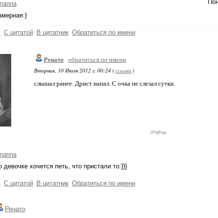
Пон
паппа
вмерная:}
ь
С цитатой
В цитатник
Обратиться по имени
Ренато
обратиться по имени
Вторник, 10 Июля 2012 г. 00:24 (
ссылка
)
слышал ранее. Дрист напал. С очка не слезал сутки.
паппа
о девочке хочется петь, что пристали то:}}}
ь
С цитатой
В цитатник
Обратиться по имени
Ренато