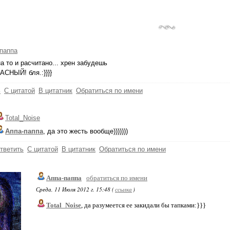
паппа
а то и расчитано... хрен забудешь
СНЫЙ! бля.:}}}}
ь
С цитатой
В цитатник
Обратиться по имени
Total_Noise
Аппа-паппа
, да это жесть вообще)))))))
тветить
С цитатой
В цитатник
Обратиться по имени
Аппа-паппа
обратиться по имени
Среда, 11 Июля 2012 г. 15:48 (
ссылка
)
Total_Noise
, да разумеется ее закидали бы тапками:}}}