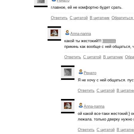
Ренато
главное, ей не комфортно будет срать.
Ответить
С цитатой
В цитатник
Обратиться
Аппа-паппа
какой ты жестокий!!!:}}}}}}}}}}}
прикинь как вообще с ней общаться, ч
Ответить
С цитатой
В цитатник
Обра
Ренато
Я не хочу с ней общаться. пу
Ответить
С цитатой
В цитатн
Аппа-паппа
ой какой все-таки жестокий:} о
лежала. только дверку нужно
Ответить
С цитатой
В цитатн