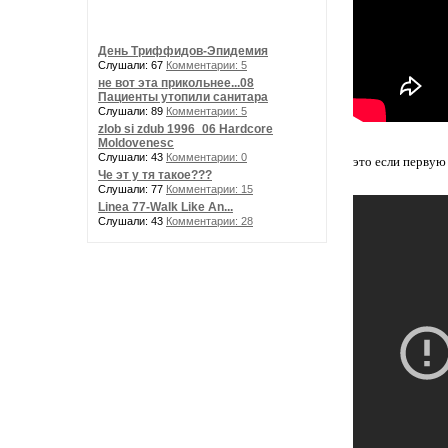
День Триффидов-Эпидемия
Слушали: 67
Комментарии: 5
не вот эта прикольнее...08
Пациенты утопили санитара
Слушали: 89
Комментарии: 5
zlob si zdub 1996_06 Hardcore
Moldovenesc
Слушали: 43
Комментарии: 0
это если первую
Че эт у тя такое???
Слушали: 77
Комментарии: 15
Linea 77-Walk Like An...
Слушали: 43
Комментарии: 28