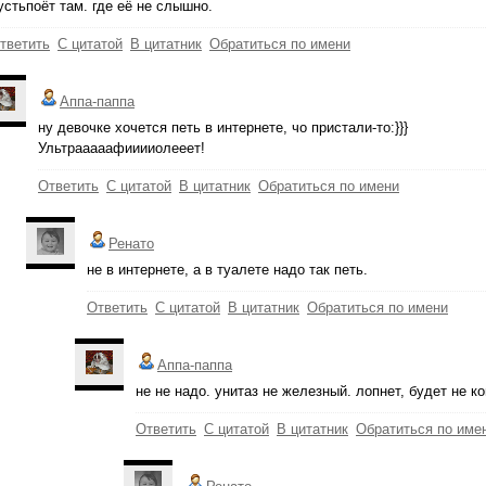
устьпоёт там. где её не слышно.
тветить
С цитатой
В цитатник
Обратиться по имени
Аппа-паппа
ну девочке хочется петь в интернете, чо пристали-то:}}}
Ультрааааафииииолееет!
Ответить
С цитатой
В цитатник
Обратиться по имени
Ренато
не в интернете, а в туалете надо так петь.
Ответить
С цитатой
В цитатник
Обратиться по имени
Аппа-паппа
не не надо. унитаз не железный. лопнет, будет не 
Ответить
С цитатой
В цитатник
Обратиться по име