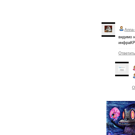
Аппа-
видимо н
инфраКРА
Ответит
О