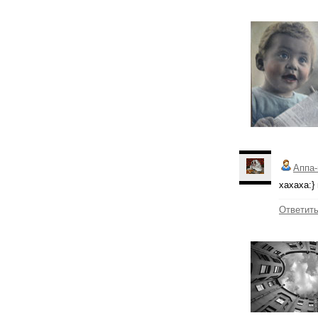
Аппа-
хахаха:}
Ответит