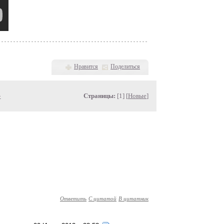
Нравится
Поделиться
»
Страницы:
[1] [
Новые
]
Ответить
С цитатой
В цитатник