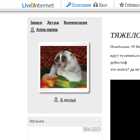
Регистрация
Вход
Рейтинги
Записи
Друзья
Комментарии
Аппа-паппа
ТЯЖЕЛО
Понедельник, 09 Ию
идут тусячить в 
дебестоф
это попса? да не
В друзья
Музыка
-
Все (107)