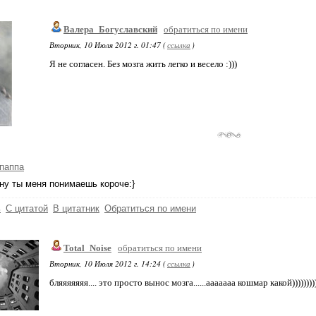
Валера_Богуславский
обратиться по имени
Вторник, 10 Июля 2012 г. 01:47 (
ссылка
)
Я не согласен. Без мозга жить легко и весело :)))
паппа
 ну ты меня понимаешь короче:}
ь
С цитатой
В цитатник
Обратиться по имени
Total_Noise
обратиться по имени
Вторник, 10 Июля 2012 г. 14:24 (
ссылка
)
бляяяяяяя.... это просто вынос мозга......ааааааа кошмар какой)))))))))