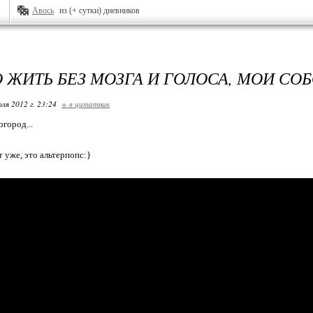
Авось
из (+ сутки) дневников
 ЖИТЬ БЕЗ МОЗГА И ГОЛОСА, МОИ СО
ля 2012 г. 23:24
+ в цитатник
огород...
т уже, это альтерпопс:}