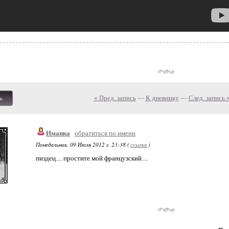
« Пред. запись
—
К дневнику
—
След. запись 
ь
Иманка
обратиться по имени
Понедельник, 09 Июля 2012 г. 23:38 (
ссылка
)
пиздец.... простите мой французский....