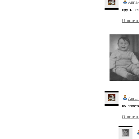
Аппа-
круть не
Ответит
Аппа-
ну прост
Ответит